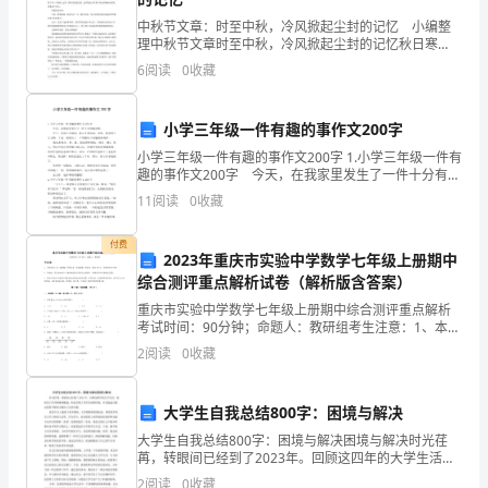
的
中秋节文章：时至中秋，冷风掀起尘封的记忆 小编整
理中秋节文章时至中秋，冷风掀起尘封的记忆秋日寒
专
凉，冷风惹断肠，落叶萧萧，离开眷恋的枝蔓，随风飘
6
阅读
0
收藏
荡，流浪在他乡。 月上柳梢头，低头思故乡，乐曲悠
业
扬，
小学三年级一件有趣的事作文200字
是
小学三年级一件有趣的事作文200字 1.小学三年级一件有
设
趣的事作文200字 今天，在我家里发生了一件十分有趣
的事。 中午，爸爸正在睡觉，我正在看电视，忽然，
11
阅读
0
收藏
计
我觉得十分无聊，于是，就想出了一个既
与
付费
2023年重庆市实验中学数学七年级上册期中
综合测评重点解析试卷（解析版含答案）
开
重庆市实验中学数学七年级上册期中综合测评重点解析
发
考试时间：90分钟；命题人：教研组考生注意：1、本卷
分第I卷（选择题）和第Ⅱ卷（非选择题）两部分，满分
2
阅读
0
收藏
技
100分，考试时间90分钟2、答卷前，考生务必用
出发，找到属于我自己的那片天空。
术
大学生自我总结800字：困境与解决
专
大学生自我总结800字：困境与解决困境与解决时光荏
苒，转眼间已经到了2023年。回顾这四年的大学生活，
业。
我经历了许多困境和挑战，但也学到了许多宝贵的经
2
阅读
0
收藏