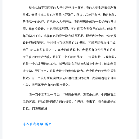
绍
篇
学生涯中一次很好的`成长与磨练。
1
我
叫
__，
我
的
家
乡
一个简简单单人有主见有认知的人。
来
自
河