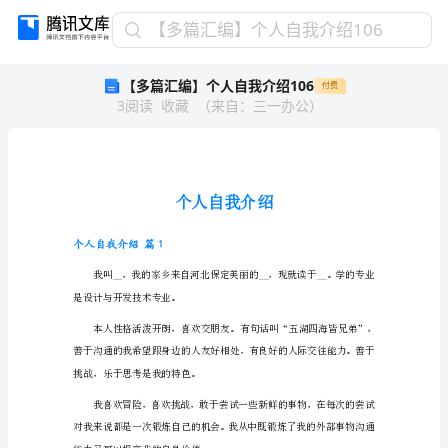
【多
【多篇汇编】个人自我介绍106
篇
【多篇汇编】个人自我介绍106
付费
汇
3
阅读
收藏
（
来自
：
三一办公
）
编】
个
人
自
我
介
绍