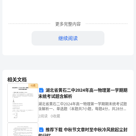
北
保
定
更多完整内容
美
继续阅读
丽
的
__，
现
相关文档
付费
就
站。
湖北省黄石二中2024年高一物理第一学期期
末统考试题含解析
读
湖北省黄石二中2024年高一物理第一学期期末统考试题
于
含解析一、单选题（本题共7小题，每题4分，共28分）
1、如图所示，竖立在水平面上的轻弹簧下端固定，将一
2
阅读
0
收藏
个小球放在弹簧顶端（球与弹簧不连接），用力向下
__。
推荐下载 中秋节文章时至中秋冷风掀起尘封
学
的记忆