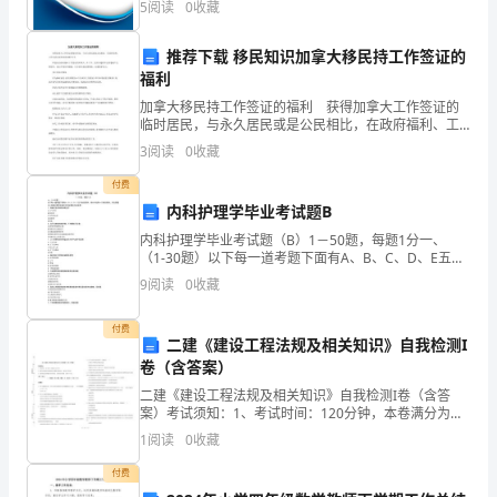
5
阅读
0
收藏
以
险、企业活力四个维度对企业发展情况进行评价。该企
业的
单
推荐下载 移民知识加拿大移民持工作签证的
………………
福利
行
加拿大移民持工作签证的福利 获得加拿大工作签证的
临时居民，与永久居民或是公民相比，在政府福利、工
标
作生活方面有何异同呢?今天 即使身为持有临时工作签
3
阅读
0
收藏
证的外国人，在工作、生活中遇到不公待遇或产生纠纷
题
时
付费
概
内科护理学毕业考试题B
内科护理学毕业考试题（B）1－50题，每题1分一、
括
（1-30题）以下每一道考题下面有A、B、C、D、E五个
备选答案。请从中选择一个最佳答案，并在答题卡上将
主
9
阅读
0
收藏
相应题号的相应字母所属的方框涂黑。1、咳粉红色
要
付费
二建《建设工程法规及相关知识》自我检测I
内
卷（含答案）
二建《建设工程法规及相关知识》自我检测I卷（含答
容
案）考试须知：1、考试时间：120分钟，本卷满分为
100分。 2、请首先按要求在试卷的指定位置填写您的姓
或
1
阅读
0
收藏
名、准考证号等信息。 3、请仔细阅读各种题目的回
根
付费