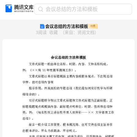
会
会议总结的方法和模板
议
会议总结的方法和模板
付费
总
3
阅读
收藏
（
来自
：
贤阅文档
）
结
的
方
法
和
模
板