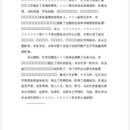
件
式
标
成假设干
题
一
般
各位领导、同志们：
由
单
位
名
称、
时
限、