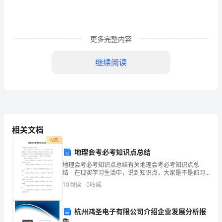
内
容、
文
更多完整内容
种
继续阅读
名
称
构
成。
相关文档
例：
付费
地理会考必考知识点总结
《××
地理会考必考知识点总结有关地理会考必考知识点总
结 在现实学习生活中，说到知识点，大家是不是都习
局
惯性的重视？知识点也可以理解为考试时会涉及到的知
10
阅读
0
收藏
识，也就是大纲的分支。下面是小编收集整理的有关地
XX
理会考
年
杭州鸿圣电子有限公司介绍企业发展分析报
告