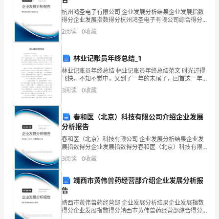
度
杭州鸿圣电子有限公司 企业发展分析结果企业发展指数
拥
得分企业发展指数得分杭州鸿圣电子有限公司综合得分
说明：企业发展指数根据企业规模、企业创新、企业风
2
阅读
0
收藏
险、企业活力四个维度对企业发展情况进行评价。该企
军
业的
拥
林业记账员年终总结_1
属
林业记账员年终总结 林业记账员年终总结范文 时光过得
飞快，不知不觉中，又到了一年的末尾了，回首这一年
来所发生的一切，一定是有喜悦的同时也夹杂着惆怅，
极影响。
工
3
阅读
0
收藏
这些都是我们宝贵的经历，现在这个时候，
作》。
春和医（北京）科技有限公司介绍企业发展
分析报告
文
春和医（北京）科技有限公司 企业发展分析结果企业发
展指数得分企业发展指数得分春和医（北京）科技有限
公司综合得分说明：企业发展指数根据企业规模、企业
章
3
阅读
0
收藏
创新、企业风险、企业活力四个维度对企业发展情况进
行评
式
靖西市黄伟兽药经营部介绍企业发展分析报
标
告
靖西市黄伟兽药经营部 企业发展分析结果企业发展指数
题
得分企业发展指数得分靖西市黄伟兽药经营部综合得分
说明：企业发展指数根据企业规模、企业创新、企业风