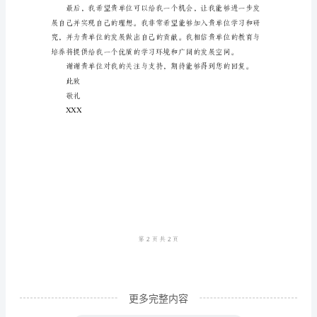
尊
敬
的
培养了创新思维和解
研
究
生
招
生
办
公
室：
我
更多完整内容
写