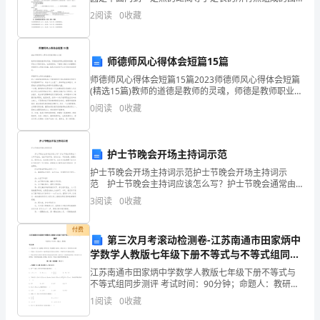
形．这个定点叫做________，定长叫做________；(2)平面
2
阅读
0
收藏
会
内一个动点绕一个定点旋转一周
在
师德师风心得体会短篇15篇
贵
师德师风心得体会短篇15篇2023师德师风心得体会短篇
(精选15篇)教师的道德是教师的灵魂，师德是教师职业理
单
想的翅膀，教师的工作是神圣的，也是艰苦的，下面是
0
阅读
0
收藏
小编为大家整理的师德师风心得体会短篇，如
位
深
护士节晚会开场主持词示范
造
护士节晚会开场主持词示范护士节晚会开场主持词示
范 护士节晚会主持词应该怎么写？护士节晚会通常由
并
六大环节组成，包括节目开场、相关发言、节目表演、
3
阅读
0
收藏
授帽仪式、颁奖仪式、结束感言等环节。本文为大家整
理了
从
付费
第三次月考滚动检测卷-江苏南通市田家炳中
中
学数学人教版七年级下册不等式与不等式组同步
测评A卷（附答案详解）
受
江苏南通市田家炳中学数学人教版七年级下册不等式与
不等式组同步测评 考试时间：90分钟；命题人：教研组
益。
考生注意：1、本卷分第I卷（选择题）和第Ⅱ卷（非选择
1
阅读
0
收藏
题）两部分，满分100分，考试时间90分钟2、答