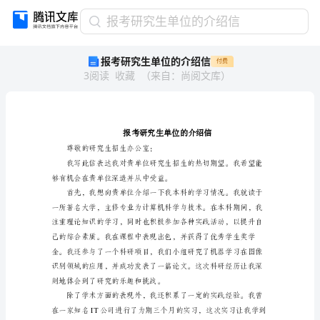
报
报考研究生单位的介绍信
考
报考研究生单位的介绍信
付费
研
3
阅读
收藏
（
来自
：
尚阅文库
）
究
生
单
位
的
介
尊敬的研究生招生办公室：
绍