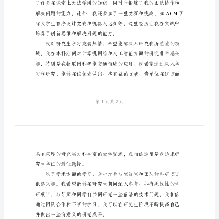
够有机会在贵单位深
信
报
考
研
究
生
单
位
刻地体会到了研究的乐趣和挑战。
的
介
绍
信