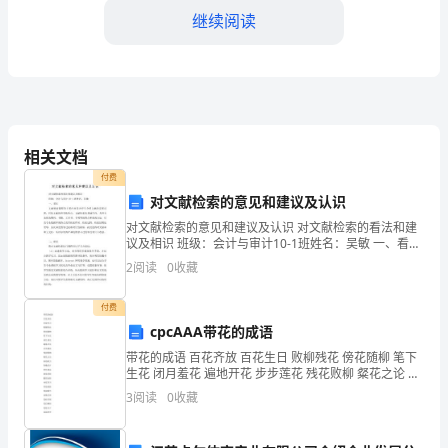
此
继续阅读
信
表
达
究生学位的最佳选择。
我
相关文档
付费
对
对文献检索的意见和建议及认识
贵
对文献检索的意见和建议及认识 对文献检索的看法和建
议及相识 班级：会计与审计10-1班姓名：吴敏 一、看法
单
文献检索课程的主要内容是为学生介绍文献的发展过
2
阅读
0
收藏
程，科技文献的种
位
付费
研
并做出一些有意义的研究成果。
cpcAAA带花的成语
带花的成语 百花齐放 百花生日 败柳残花 傍花随柳 笔下
究
生花 闭月羞花 遍地开花 步步莲花 残花败柳 粲花之论 春
花秋月 春暖花开 翠竹黄花 洞房花烛 繁花似锦 风花雪月
3
阅读
0
收藏
生
浮花浪蕊 寒花晚节 花残月缺
招