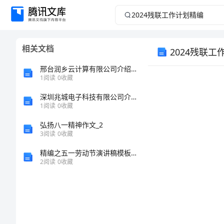
2024
残
相关文档
2024残联工
联
邢台润乡云计算有限公司介绍企业发展分析报告
工
1
阅读
0
收藏
作
深圳兆城电子科技有限公司介绍企业发展分析报告
1
阅读
0
收藏
计
弘扬八一精神作文_2
3
阅读
0
收藏
划
精编之五一劳动节演讲稿模板范文
2
阅读
0
收藏
精
编
2024