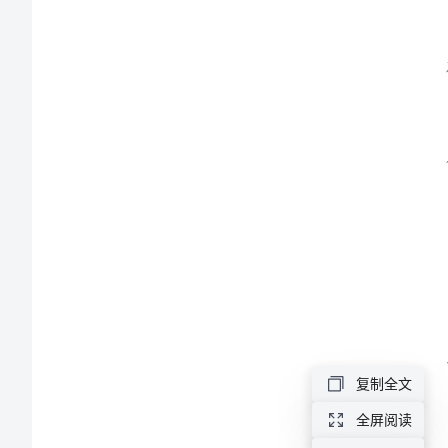
残
体系。
联
工
作
计
划
求。
精
编
2023
年
平。
残
复制全文
联
全屏阅读
工
质量。