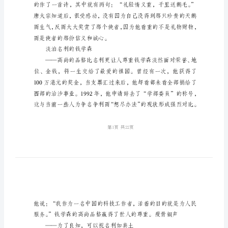
告
利
与
义
关于利与义的历史事件：
的
重义轻利的唐太宗
关
——信义比财物更重要
系
论
证
报
告
如