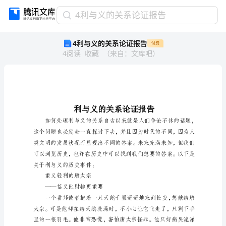
4
4利与义的关系论证报告
利
4利与义的关系论证报告
付费
与
4
阅读
收藏
（
来自
：
文库吧
）
义
的
关
系
论
证
报