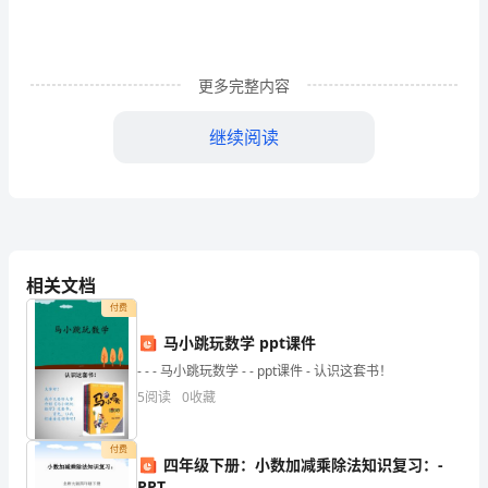
就
是
更多完整内容
人
们
继续阅读
争
论
不
休
相关文档
付费
的
马小跳玩数学 ppt课件
话
- - - 马小跳玩数学 - - ppt课件 - 认识这套书！
题，
5
阅读
0
收藏
这
付费
四年级下册：小数加减乘除法知识复习：-
个
PPT