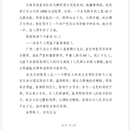
何
处
而是使者的那份信义和诚心。
理
淡泊名利的钱学森
利
与
义
的
关
系
自
古
第1页
以
来