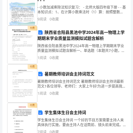
问
- 小数加减乘除法知识复习： - 北师大版四年级下册 - - 基
本知识点：1、在计算小数乘法时（1）算：按照整数乘
一声，连人带车扣了下来。
题
法的法则
9
阅读
0
收藏
散装假酒7天害死11人
也
付费
陕西省合阳县黑池中学2024年高一物理上学
必
——追求
期期末学业质量监测模拟试题含解析
陕西省合阳县黑池中学2024年高一物理上学期期末学业
定
质量监测模拟试题含解析一、单选题（本题共7小题，每
题4分，共28分）1、如图所示，质量为20kg的物体在水
会
1
阅读
0
收藏
平面上向右运动，同时受到一个向左的10N的
一
付费
暑期教师培训会主持词范文
直
暑期教师培训会主持词范文 暑期教师培训会主持词最新
必将面临法律和道德的双重审判。
范文1各位领导、老师们：大家上午好!为进一步提高我校
探
教师的教育教学能力, 根据武安市教育局关于20--年暑假
1
阅读
0
收藏
教育干部培训和教师教育工作实
讨
付费
下
学生集体生日会主持词
去，
学生集体生日会主持词 一个好的节目方案需要主持人来
具体执行实施，要由主持人在话筒前、镜头前来完成。
并
一旦到了这一阶段，除了修改节目内容，别人谁也帮不
7
阅读
0
收藏