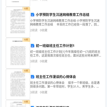
了主持人的忙。对于听众观众的注意、情绪等的操纵
且
付费
因
小学预防学生沉迷网络教育工作总结
千余万元，最终被依法执行死刑。
小学预防学生沉迷网络教育工作总结 小学预防学生沉迷
为
网络教育工作总结 辛苦的工作已经告一段落了，回忆
舍利取义，目光长远
这段时间的工作，在取得成绩的同时，我们也找到了工
2
阅读
0
收藏
时
作中的缺乏和问题，好好地做个梳理并写一份工作总结
吧
代
付费
初一班级班主任工作计划1
第2页
的
初一班级班主任工作计划[1]今年我接任初一(7)班的班主
任工作，这是我首次接任班主任，面对这些对将来满怀
不
憧憬、满怀希望、渴望知识、追求新奇的初一新生，我
3
阅读
0
收藏
的想法是：为了使学生能够在石龙二中学习的三年时间
同，
付费
因
班主任工作漫谈的心得体会
为
班主任工作漫谈的心得体会 接手一个新班级，总是遇
到很多问题。第一年带班时，学生31人，男学生多、女
人
学生少。男学生多就隔三差五地出现"打架、早恋、作业
3
阅读
0
收藏
拖沓、字迹潦草、带仿真手x等危险工具进校"等等问
类
付费