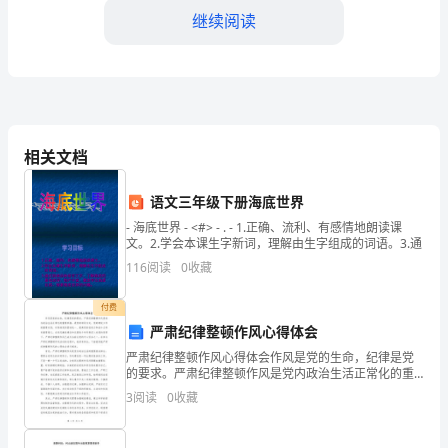
性
继续阅读
化
幼
儿
园：
相关文档
我
式满足幼儿的需求。
语文三年级下册海底世界
的
- 海底世界 - <#> - . - 1.正确、流利、有感情地朗读课
个
文。2.学会本课生字新词，理解由生字组成的词语。3.通
116
阅读
0
收藏
人
工
付费
严肃纪律整顿作风心得体会
作
严肃纪律整顿作风心得体会作风是党的生命，纪律是党
的要求。严肃纪律整顿作风是党内政治生活正常化的重
总
要举措，是党的领导方式、党的建设工作的重要内容，
3
阅读
0
收藏
对保持党的团结统一、提高党的创造力和战斗力具有重
结
要意义。