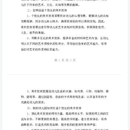
化
幼
儿
园：
我
家分享并探讨。
的
个
人
工