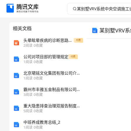
某
别
相关文档
某别墅VRV
墅
头晕眩晕疾病的诊断思路PPT文档共54页
付费
VRV
2
阅读
0
收藏
系
公司对项目部的管理规定
付费
1
阅读
0
收藏
摘要
统
北京珺铭文化集团有限公司介绍企业发展分析报告
1
阅读
0
收藏
中
霸州市丰雅五金制品有限公司介绍企业发展分析报告
分.
3
阅读
0
收藏
央
重大隐患排查治理双报告制度范文
空
5
阅读
0
收藏
中班养成教育总结_2
调
1
阅读
0
收藏