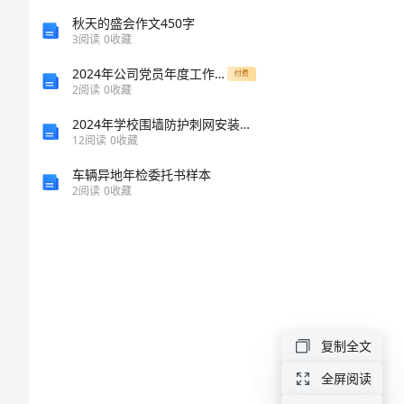
施
秋天的盛会作文450字
3
阅读
0
收藏
工
2024年公司党员年度工作总结
付费
2
阅读
0
收藏
设
2024年学校围墙防护刺网安装合同
12
阅读
0
收藏
计
车辆异地年检委托书样本
方
2
阅读
0
收藏
案
摘
要:
本
复制全文
文
全屏阅读
是