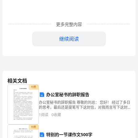
文
幼
更多完整内容
儿
园
继续阅读
学
年
度
第
相关文档
付费
二
办公室秘书的辞职报告
学
办公室秘书的辞职报告 尊敬的刘总： 您好！ 经过了多日
的思考，最后还是提笔写下这封信，对我而言写下这封
期
辞职信，是下了很大的决心。有些事情平时我都没说，
1
阅读
0
收藏
今天就在辞职信上跟您提一下吧。 很感谢能有时机与您
班
付费
务
特别的一节课作文500字