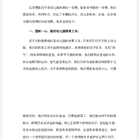
班
务
的
总
结
范
文
幼
儿
园