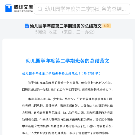
幼
幼儿园学年度第二学期班务的总结范文
儿
幼儿园学年度第二学期班务的总结范文
付费
园
5
阅读
收藏
（
来自
：
三一办公
）
学
年
度
第
二
学
期