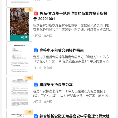
岩盐矿床加工制得的盐则称“井矿盐”。那
在
付费
极海-罗森基于地理位置的商业数据分析报
幼
告-20201001
儿
标题品牌分析罗森品牌基础数据⻔店数变化通过周⻔店
数变化趋势线和⽉⻔店数变化趋势线，可以看出罗森的
园
⻔店数最近⼀⽉整体处于增⻓趋势，近⼀周新增了33
1
阅读
0
收藏
家，近⼀⽉新增了98家。⻔店城市分布根据城市⻔店排
的
名和分
壹签电子租赁合同操作指南
最
壹签电子租赁合同操作指南合同甲方（出租方）：乙方
后
（承租方）：第一条 租赁设备及数量1.1 甲方同意向乙
方租赁如下电子设备：（1）设备名称：
1
阅读
0
收藏
_____________________（2）设备型号：__
一
付费
个
租房安全协议书范本
儿
租房平安协议书范本 1.甲方出租给乙方的房屋位于
(省、市)(区、县) ，出租房屋面积共 平方米，房屋现有
童
装修及设施、设备情况详见合同附件。 2. 甲方出租给
2
阅读
0
收藏
乙方的房屋租赁期共 个月。自 年
节，
付费
综合解析安徽无为县襄安中学物理北师大版