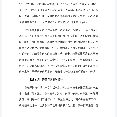
学
年
方面均获得较好
度
第
二
学
期
班
务
的
总
结
范