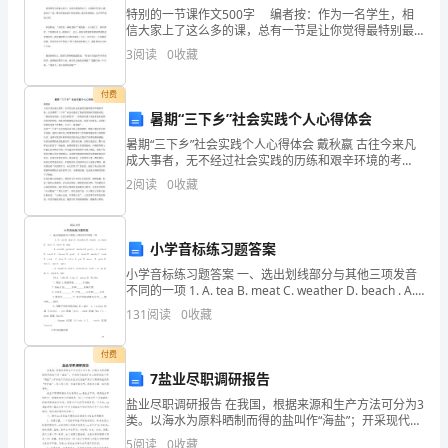
特别的一节课作文500字 编者按：作为一名学生，相
的
信大家上了这么多的课，总有一节是让你觉得最特别最
难忘的。下面就让我们一起来看看这篇《特别的一节
总
3
阅读
0
收藏
课》。 今天，我们上了一节特别的班会课，主题是“
结
付费
暑期“三下乡”社会实践个人心得体会
范
暑期“三下乡”社会实践个人心得体会 戴秋嬴 古往今来凡
文
成大事者，无不经过社会实践的历练和艰辛环境的考
验。这次暑期“三下乡”社会实践给了我承受历练和考验的
2
阅读
0
收藏
1（约
时机。“理论是灰色的，生活之树常青”，将理论付诸
2735
小学音标练习题答案
字）
小学音标练习题答案 一、选出划线部分与其他三项发音
不同的一项 1. A. tea B. meat C. weather D. beach . A.
孩
back B. fast C. h
131
阅读
0
收藏
子
付费
们
7盐业尽职调研报告
过
盐业尽职调研报告 在我国，根据来源和生产方法可分为3
二、扎扎实实
类。以海水为原料晒制而得的盐叫作“海盐”；开采现代盐
完
湖矿加工制得的盐叫作“湖盐”；开采地下天然卤水或古代
5
阅读
0
收藏