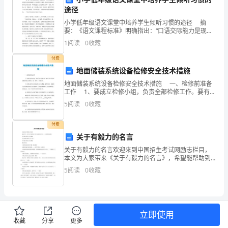
途径
脸，
小学低年级语文课堂中培养学生倾听习惯的途径 摘
黑
要：《语文课程标准》明确指出：“口语交际能力是现代
公民的必备能力。应培养学生倾听、表达和应对能力，
1
阅读
0
收藏
使学生具有文明、和谐地进行人际交流的素养。”因此
葡
付费
萄
地面储装系统设备检修安全技术措施
地面储装系统设备检修安全技术措施 一、检修前准备
似
工作 1、要成立检修小组，负责全部检修工作。要有分
管队长和包机维修人员参加，统一领导，具体分工。
的
5
阅读
0
收藏
2、检修小组负责人传达有关安全措施、操作规
大
付费
关于有毅力的名言
眼
关于有毅力的名言欢迎来到中国招生考试网励志栏目，
睛，
本文为大家带来《关于有毅力的名言》，希望能帮助到
你。 关于毅力的名人名言精选 关于有毅力的名言 第一篇
5
阅读
0
收藏
隐
关于毅力的名人名言精选 毅力的名言 1(取得成就
约
透
立即使用
收藏
分享
更多