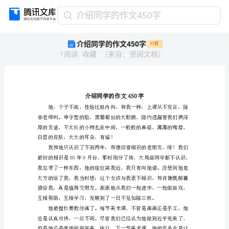
介
介绍同学的作文450字
绍
介绍同学的作文450字
付费
同
1
阅读
收藏
（
来自
：
贤阅文档
）
学
的
作
文
450
字
介