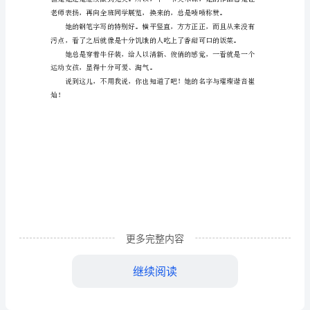
绍
同
白皙的皮肤，大大的耳朵，有福！
学
的
作
文
450
字
她，
更多完整内容
个
子
继续阅读
不