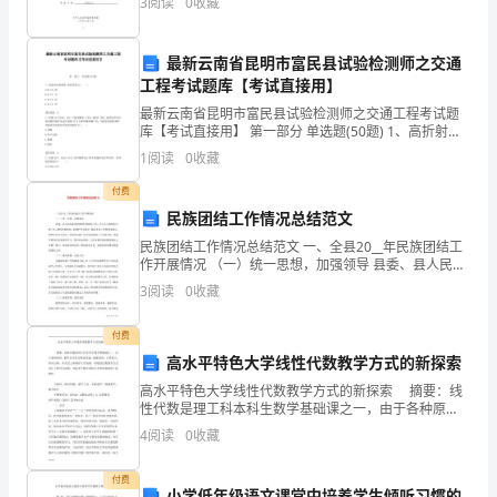
3
阅读
0
收藏
从
不
最新云南省昆明市富民县试验检测师之交通
工程考试题库【考试直接用】
发
最新云南省昆明市富民县试验检测师之交通工程考试题
库【考试直接用】 第一部分 单选题(50题) 1、高折射率
言，
玻璃珠,其折射率为（ ）。
1
阅读
0
收藏
A.RI≥1.60B.RI≥1.70C.RI≥1.80D.
除
付费
非
民族团结工作情况总结范文
民族团结工作情况总结范文 一、全县20__年民族团结工
老
作开展情况 （一）统一思想，加强领导 县委、县人民政
府高度重视民族团结工作，充分认识到做好民族工作，
3
阅读
0
收藏
师
增进民族团结，是维护社会
叫。
付费
高水平特色大学线性代数教学方式的新探索
申
高水平特色大学线性代数教学方式的新探索 摘要：线
字
性代数是理工科本科生数学基础课之一，由于各种原
因，被学生评价为理论性强、抽象度高、计算量大、知
4
阅读
0
收藏
识点难。本文以上海海洋大学为例，对线性代数教学方
型
式进
付费
的
小学低年级语文课堂中培养学生倾听习惯的