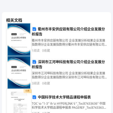
高，
性
相关文档
格
运动女孩，显得十分可爱、淘气。
衢州市丰安供应链有限公司介绍企业发展分
比
析报告
拟
衢州市丰安供应链有限公司 企业发展分析结果企业发展
指数得分企业发展指数得分衢州市丰安供应链有限公司
灿！
内
综合得分说明：企业发展指数根据企业规模、企业创
1
阅读
0
收藏
新、企业风险、企业活力四个维度对企业发展情况进行
向，
评价。
深圳市江河坤科技有限公司介绍企业发展分
和
析报告
深圳市江河坤科技有限公司 企业发展分析结果企业发展
我
指数得分企业发展指数得分深圳市江河坤科技有限公司
综合得分说明：企业发展指数根据企业规模、企业创
一
3
阅读
0
收藏
新、企业风险、企业活力四个维度对企业发展情况进行
评价。
样：
付费
中国科学技术大学精品课程申报表
上
TOC \o "1-3" \h \z HYPERLINK \l "_Toc87433636" 中国
科学技术大学精品课程申报表 PAGEREF _Toc87433636
课
\h 1 HYPERLINK