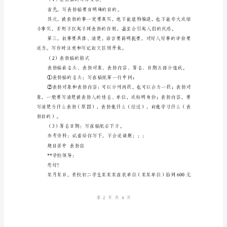
好
人
好
事，
激
姓名：
励
部门：
大
家
日期：
向
他
们
学
习。