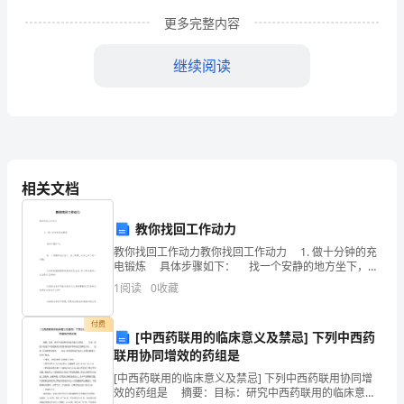
一
更多完整内容
方
继续阅读
面，
写
表
扬
相关文档
稿
的
教你找回工作动力
教你找回工作动力教你找回工作动力 1. 做十分钟的充
人
电锻炼 具体步骤如下： 找一个安静的地方坐下，闭
他人进步的作用。
上眼睛，问自己如下两个问题： 1)如果我继续按照现
自
1
阅读
0
收藏
有的状态生活
（1）表扬稿的写作要求：
己
付费
[中西药联用的临床意义及禁忌] 下列中西药
首先，写表扬稿要有
可
联用协同增效的药组是
[中西药联用的临床意义及禁忌] 下列中西药联用协同增
以
效的药组是 摘要：目标：研究中西药联用的临床意义