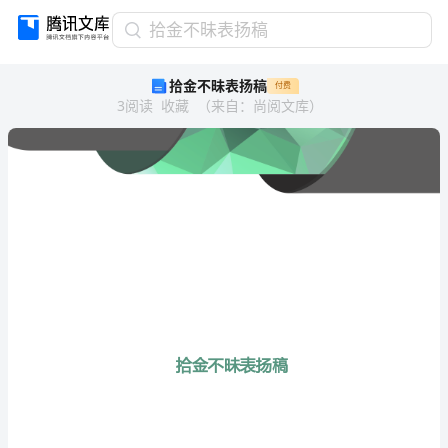
拾
拾金不昧表扬稿
金
拾金不昧表扬稿
付费
不
3
阅读
收藏
（
来自
：
尚阅文库
）
昧
表
扬
稿
拾
金
不
昧