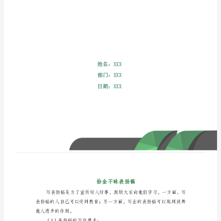
表
扬
稿
写
表
扬
稿
是
为
了
宣
传