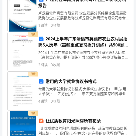
报告
稿
**学校领导：
卢龙县佐岸商贸有限公司 企业发展分析结果企业发展指
可
数得分企业发展指数得分卢龙县佐岸商贸有限公司综合
您好！
得分说明：企业发展指数根据企业规模、企业创新、企
1
阅读
0
收藏
以
业风险、企业活力四个维度对企业发展情况进行评价。
该企
付费
起
2024上半年广东清远市英德市农业农村局招
聘5人历年（高频重点复习提升训练）共500题附
到
带答案详解
2024上半年广东清远市英德市农业农村局招聘5人历年
（高频重点复习提升训练）共500题附带答案详解每套试
鼓
卷共500题，答案解析在试卷最后面题型单选题多选题填
2
阅读
0
收藏
空题判断题简答题公文写作合计统分人得分第1卷
舞
付费
他
常用的大学就业协议书格式
常用的大学就业协议书格式 大学就业协议书1 甲方(用
人
人单位)： 乙方(姓名)： 甲乙双方按照国家和省毕业
生就业政策及相关规定，遵守诚实、信用的原则，在平
进
4
阅读
0
收藏
等自愿、协商一致的基础上，依法达成如下协议
步
付费
让优质教育阳光照耀所有花朵
的
- 让优质教育的阳光照耀所有的花朵 - 琼海市教育局局长
作
刘晓朝 - 一、我们的办学理念 - 用完整的现代教育塑造高