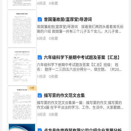
及禁忌。 方法：依据入院进行中西药联用诊疗患者的
受
4
阅读
0
收藏
临床资料进行回顾性分析。 结果：所用患者均
到
曾国藩故居(富厚堂)导游词
教
曾国藩故居(富厚堂)导游词 接着我们再回头看看曾氏后
裔的介绍 曾国藩一共有三个儿子五个女儿，大儿子曾纪
（2）表扬稿的格式
育；
第不到两岁的时候就得天花夭折了，二儿子曾纪泽是中
6
阅读
0
收藏
国近代著名的外交家，小儿子曾纪鸿
另
一
六年级科学下册期中考试题及答案【汇总】
方
六年级科学下册期中考试题及答案【汇总】班级： 姓
名： 题序一二三四五六总分得分一、填空题。（共20
分）1、放大镜的放大倍数和________没有关系，
面，
1
阅读
0
收藏
写
付费
描写雾的作文范文合集
出
扬目的）。
描写雾的作文范文合集第一篇：描写雾的作文 描写雾的
的
作文4篇 在平平淡淡的学习、工作、生活中，大家都跟作
（
文打过交道吧，写作文可以锻炼我们的独处习惯，让自
3
阅读
0
收藏
表
己的心静下来，思考自己未来的方向。
扬
题目居中表扬信
卢龙县佐岸商贸有限公司介绍企业发展分析