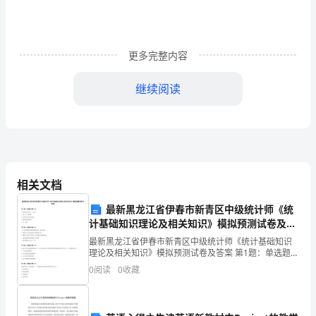
指
导
更多完整内容
下，
继续阅读
__
公
司
“”
党
相关文档
支
最新黑龙江省伊春市新青区中级统计师《统
部
计基础知识理论及相关知识》模拟预测试卷及答
紧
案
最新黑龙江省伊春市新青区中级统计师《统计基础知识
理论及相关知识》模拟预测试卷及答案 第1题：单选题
紧
“”
(本题1分)IS曲线表示满足（）关系。A.收入—支出均衡
0
阅读
0
收藏
B.总供给和总需求均衡C.储蓄和投资均衡D.以
围
绕