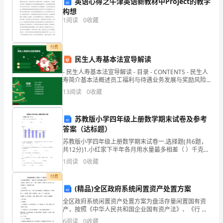
英语心得之牛津英语新教材中Project的教学
构想
公
1
阅读
0
收藏
司
施
付费
民生人寿基本法宣导解读
工
- 民生人寿基本法宣导解读 - 目录 - CONTENTS - 民生人
寿简介基本法概述员工福利与待遇业务发展与奖励风险
任
控制与合
13
阅读
0
收藏
务，
深
苏教版小学四年级上册数学期末试卷及参考
到有效发挥。
答案（达标题）
入
苏教版小学四年级上册数学期末试卷一.选择题(共6题，
共12分)1.小红家下半年各月用水量最多相差（ ）千克。
实
三、加强学习型党组织建设
A.5 B.5000 C.50INCLUDEPIC
1
阅读
0
收藏
践
付费
科
(精品)全区政府系统闲置资产处置方案
全区政府系统闲置资产处置方案为盘活存量闲置国有资
学
;
产，按照《中华人民共和国企业国有资产法》、《行 政
单位国有资产管理暂行办法》、《事业单位国有资产管
6
阅读
0
收藏