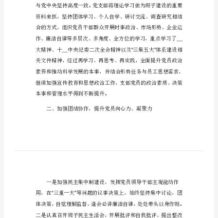
支
党支部总结篇一
部
总
结
最
新
大
全
__
党
支
部
总