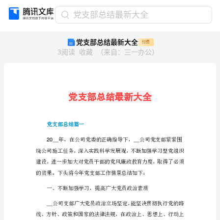
党
党支部总结最新大全
支
党支部总结最新大全
付费
部
3
阅读
收藏
（
来自
：
三一办公
）
总
结
最
新
大
全
党