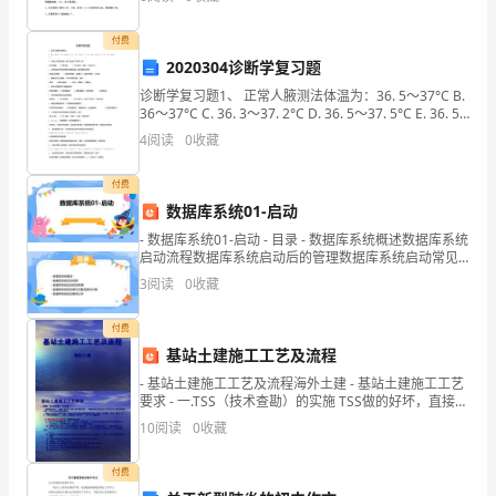
发
理暂行办法》有关 规定，结合我区实际，特制定如下方
案：
展
付费
2020304诊断学复习题
观，
诊断学复习题1、 正常人腋测法体温为：36. 5〜37°C B.
36〜37°C C. 36. 3〜37. 2°C D. 36. 5〜37. 5°C E. 36. 5
不
〜37. 7°C2、 体温上升期的
4
阅读
0
收藏
断
付费
加
数据库系统01-启动
强
- 数据库系统01-启动 - 目录 - 数据库系统概述数据库系统
启动流程数据库系统启动后的管理数据库系统启动常见
学
问题及解决方案数据库系统启动案例分析
3
阅读
0
收藏
习
付费
型
基站土建施工工艺及流程
- 基站土建施工工艺及流程海外土建 - 基站土建施工工艺
党
要求 - 一.TSS（技术查勘）的实施 TSS做的好坏，直接关
系到设计施工
组
10
阅读
0
收藏
织
付费