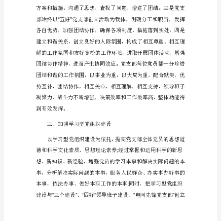
结
篇
一
20__
年，
在
公
司
本事和管理水平得到不断提升。
党
委
的
正
确