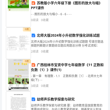
苏教版小学六年级下册《图形的放大与缩》
经
PPT课件
让
- - 图形的放大与缩小 - 6 - 6 - - -
0
阅读
0
收藏
许
多
付费
北师大版2024年小升初数学强化训练试题
疾
北师大版2024年小升初数学强化训练试题题 号填空题选
择题判断题计算题综合题应用题总分得 分考试须知：
病
2
阅读
0
收藏
有
付费
了
广西桂林市宝贤中学七年级数学《11 正数和
负数（1）》课件(1)
更
- 第一章 有理数 - 1.1 正数和负数［1］ - 北师大七年
级(下) - -
好
3
阅读
0
收藏
的
治
幼师声乐教学探索与研究
幼师声乐教学探索与研究摘 要：幼师教育是国家教育的
疗
重要组成部分，与幼儿教育紧密相关，随着家长认知水