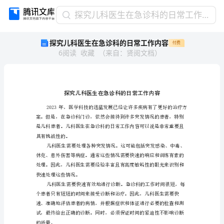
探
探究儿科医生在急诊科的日常工作内容
究
探究儿科医生在急诊科的日常工作内容
付费
儿
6
阅读
收藏
（
来自
：
贤阅文档
）
科
医
生
在
急
诊
科