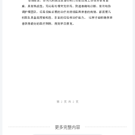
科
医
生
在
急
诊
科
的
日
常
工
作
更多完整内容
内