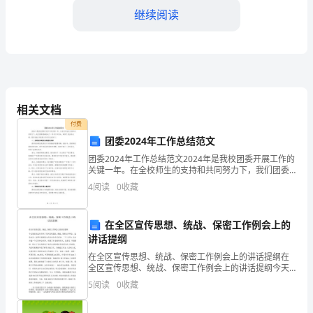
容
继续阅读
2023
年，
医
学
相关文档
以适应患者的临床病情变化。
付费
科
团委2024年工作总结范文
技
团委2024年工作总结范文2024年是我校团委开展工作的
关键一年。在全校师生的支持和共同努力下，我们团委
的
圆满完成了一系列工作任务，取得了突出的成绩。现将
4
阅读
0
收藏
2024年团委工作进行总结如下。一、团的组织建设
迅
详细的康复计划和跟进计划。
在全区宣传思想、统战、保密工作例会上的
猛
讲话提纲
发
在全区宣传思想、统战、保密工作例会上的讲话提纲在
全区宣传思想、统战、保密工作例会上的讲话提纲今天
展
我们在这里召开了全区宣传思想、统战、保密工作例
5
阅读
0
收藏
会。 这次会议，按照区委精简文件会议的有关要求，三
已
个工作