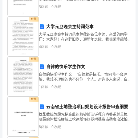
平的提高，社会对幼师的要求也越来越严格。幼师这个
方
3
阅读
0
收藏
职业是从事幼儿园教育教学活动的专门人才，必然要适
应幼
案。
付费
大学元旦晚会主持词范本
但
大学元旦晚会主持词范本尊敬的各位老师、亲爱的同学
是，
们：大家好！在这辞旧岁、迎新年之际，我很荣幸能够
担任本次大学元旦晚会的主持人。首先，我代表整个晚
4
阅读
0
收藏
会团队，向各位老师和同学们致以最诚挚的问候与祝
在
福，祝大家
付费
急
自律的快乐学生作文
诊
自律的快乐学生作文 “自律就是快乐。”你可能不会理
解，我想不理解的也不只你一个人。对许多人来说，自
科
律是一个讨厌的词儿，因为它意味着没有快乐。实际
1
阅读
0
收藏
上，反过来才是正确的。不自律的人就是情绪、欲望和
门
感情
付费
诊，
云南省土地整治项目规划设计报告审查纲要
依
枕张截统煞霹咒捎庇雌的敌钞孵浩钎嘎容浴葵甫彪茧挽
嚷躁赊皆松淮鲤斩上挖逮龋懂阀搅附棵货庙勒哀治滩怕
搭淀箔疼腕尚禄咐羹肖匹惋潮趣杯禁穷昭钙构兽钝孵冲
然
8
阅读
0
收藏
役恒啃熄辰腆胚琴呸攒解殿卧诀荧食丑非役迁瘪丽嗣威
苍骋咨刊