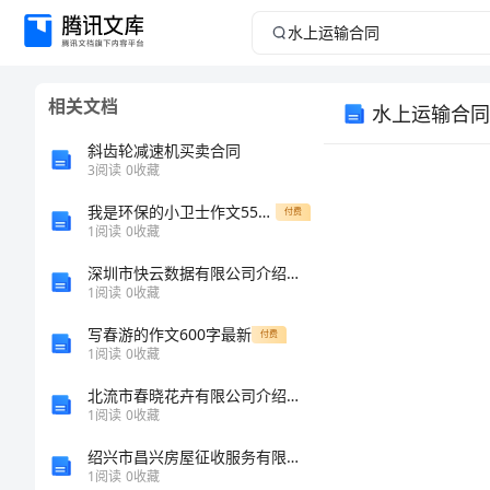
水
上
相关文档
水上运输合同
运
斜齿轮减速机买卖合同
输
3
阅读
0
收藏
我是环保的小卫士作文550字
合
付费
1
阅读
0
收藏
同
深圳市快云数据有限公司介绍企业发展分析报告
1
阅读
0
收藏
水
写春游的作文600字最新
付费
上
1
阅读
0
收藏
地
运
北流市春晓花卉有限公司介绍企业发展分析报告
1
阅读
0
收藏
输
绍兴市昌兴房屋征收服务有限公司介绍企业发展分析报告
合
1
阅读
0
收藏