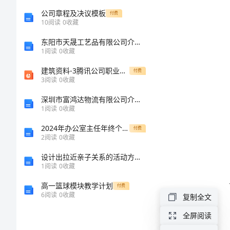
同
公司章程及决议模板
付费
地
10
阅读
0
收藏
合
东阳市天晟工艺品有限公司介绍企业发展分析报告
同
1
阅读
0
收藏
编
建筑资料-3腾讯公司职业发展体系介绍专业职级
付费
号：
3
阅读
0
收藏
__________
深圳市富鸿达物流有限公司介绍企业发展分析报告
1
阅读
0
收藏
甲
2024年办公室主任年终个人总结
付费
方：
2
阅读
0
收藏
（以
设计出拉近亲子关系的活动方案精选篇1
1
阅读
0
收藏
下
的支持。
高一篮球模块教学计划
简
付费
6
阅读
0
收藏
复制全文
称
全屏阅读
甲