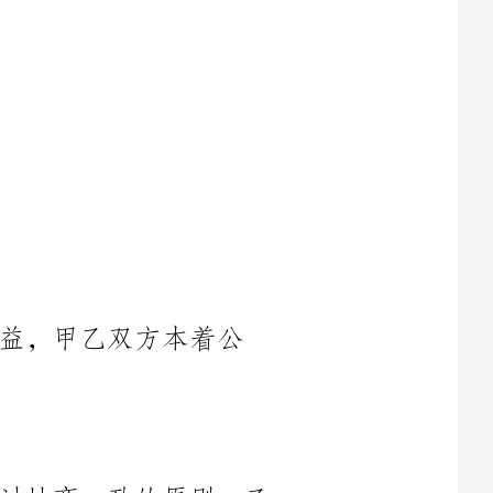
本着公
根据国家法律法规的规定以及双方经过协商一致的原则，乙
方同意向甲方提供水上运输服务，甲方同意支付费用并提供必要
1.乙方同意按照甲方的要求，在合同有效期内通过水上运输