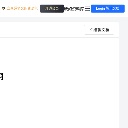
立享超值文库资源包
我的资料库
开通会员
Login 腾讯文档
编辑文档