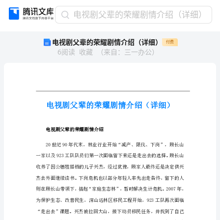
电
电视剧父辈的荣耀剧情介绍（详细）
视
电视剧父辈的荣耀剧情介绍（详细）
付费
剧
6
阅读
收藏
（
来自
：
三一办公
）
父
辈
的
荣
耀
剧
情