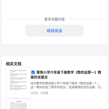
的
荣
更多完整内容
耀
剧
继续阅读
情
介
绍
20
相关文档
世
聚焦小学六年级下册数学《数的运算一》教
案的关键点
纪
本次教学的教材是小学六年级下册的《数的运算一》。
90
这一教材包括了数字的组合、加减乘除的混合运算、分
数的四则运算等。为了使学生们更好地掌握这些知识，
3
阅读
0
收藏
年
本教案将重点介绍一些关键点，以及相关的教学策略。
一、数字
电视剧父辈的荣耀张晚意饰演角色
代