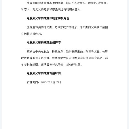
耀
好的新生活奔去。
剧
情
电视剧《父辈的荣耀》角色介绍
介
绍
工。
（详
细）
对战友、对义子
电
视
剧
父
辈