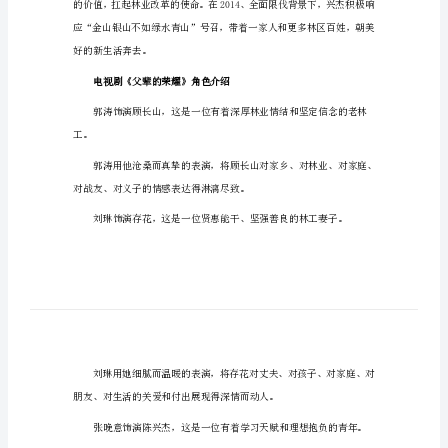
介
电视剧父辈的荣耀剧情介绍
绍
（详
细）
电
视
剧
父
辈
的
荣