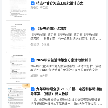
末，
精选cc管穿河施工组织设计方案
2
阅读
0
收藏
林
公牺牲才被收养。
业
行
《秋天的雨》练习题
电视剧父辈的荣耀主创阵容
《秋天的雨》练习题《秋天的雨》练习题《秋天的雨》
业
练习题1 秋天的雨，有一盒五彩缤纷的颜料。你看，它
把黄色给了银杏树，黄黄的叶子像一把把小扇子，扇哪
68
阅读
0
收藏
开
扇哪，扇走了夏天的yán rè( )。它把红色
始
2024年公益活动策划方案活动策划书
“减
2024年公益活动策划方案活动策划书活动策划书1. 活动
概述2023年公益活动旨在促进社区居民的互动和交流，
产、
提高社区的凝聚力和社区居民的幸福感。通过一系列的
4
阅读
0
收藏
电视剧父辈的荣耀首播时间
公益活动，我们希望能够激发居民的社会责任感，
限
付费
伐、
九年级物理全册 21.3 广播、电视和移动通信
首播时间：2023年8月27日
导学案 （新版）新人教版
下
广播、电视和移动通信 课题电磁波的海洋课型新授课教
学目标知识与技能1.了解无线电广播的大致工作过程. 2.
岗”，
大概了解电视的工作过程.3.了解移动电话是怎样工作的.