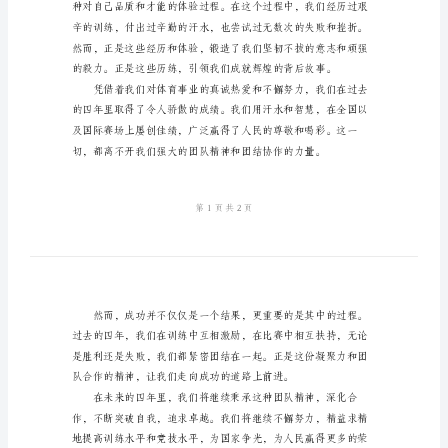
发
言
2023
献！
年
检
察
院
运
动
业的发展做出应有的贡献。
员
代
表