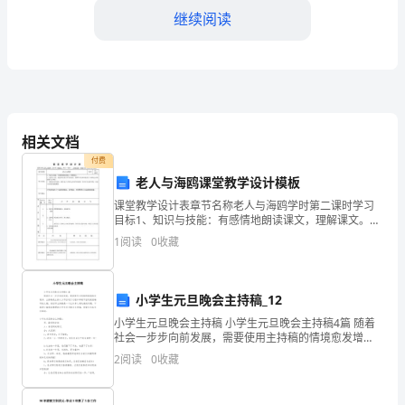
继续阅读
的
同
仁
们：
相关文档
大
付费
家
老人与海鸥课堂教学设计模板
课堂教学设计表章节名称老人与海鸥学时第二课时学习
好！
目标1、知识与技能：有感情地朗读课文，理解课文。
2、过程与方法：通过体会重点词句的意思，揣摩作者是
首
1
阅读
0
收藏
如何把老人与海鸥之间的感情写具体的。3、情感态度价
值观
先，
小学生元旦晚会主持稿_12
我
小学生元旦晚会主持稿 小学生元旦晚会主持稿4篇 随着
誉。
代
社会一步步向前发展，需要使用主持稿的情境愈发增
多，主持稿是主持人为节目进行过程中串联节目而提前
2
阅读
0
收藏
表
编写的文稿。相信写主持稿是一个让许多人都
____