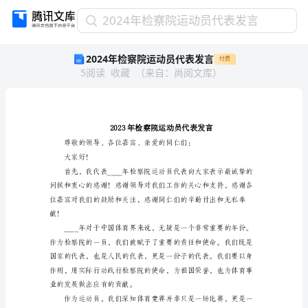
2024
2024年检察院运动员代表发言
年
2024年检察院运动员代表发言
付费
检
5
阅读
收藏
（
来自
：
尚阅文库
）
察
院
运
动
员
代
表
大家好！