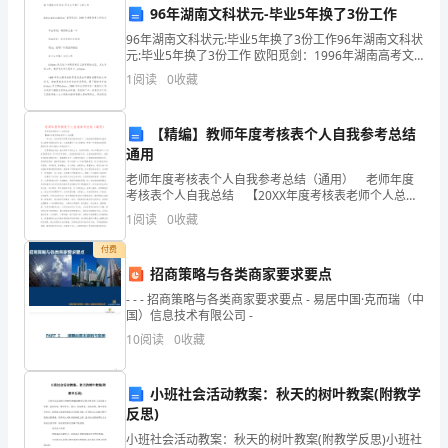
96年湖南文科状元-毕业5年换了3份工作
年
96年湖南文科状元:毕业5年换了3份工作96年湖南文科状
元:毕业5年换了3份工作 欧阳觅剑：1996年湖南高考文
检
科状元 毕业学校：湖南新化县一中
1
阅读
0
收藏
察
院
【精编】教师年度考核表个人自我参考总结
通用
运
老师年度考核表个人自我参考总结（通用） 老师年度
考核表个人自我总结 【20XX年度考核表老师个人总
动
结】 一年以来，在校领导及同事们的支持和协助下，
1
阅读
0
收藏
以党的新时期精神为指导，本人能努力做好各项工作，
员
付费
代
招商策略与各类商家要求要点
- - - 招商策略与各类商家要求要点 - 易居中国·克而瑞（中
表
国）信息技术有限公司 -
向
10
阅读
0
收藏
发展做出更大的贡献！
大
谢谢大家！
小班社会活动教案：秋天的树叶教案(附教学
家
反思)
小班社会活动教案：秋天的树叶教案(附教学反思)小班社