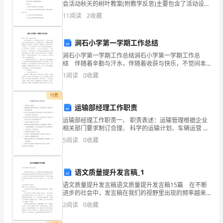
表
会活动秋天的树叶教案(附教学反思)主要包含了活动设计
背景，活动目标，教学重点、难点，活动准备，活动过
示
11
阅读
2
收藏
程，教学反思等内容，培养幼儿观察和探索大自然的兴
最
涧石小学第一学期工作总结
诚
涧石小学第一学期工作总结涧石小学第一学期工作总
结 伴随着辛勤与汗水，伴随着收获与快乐，不觉间本
挚
学期就在欢庆新年的喜悦中划上了圆满的句号。本学期
1
阅读
0
收藏
我校紧紧围绕县局“教育优质，教师优秀，管理高效，科
的
学发
付费
问
运输部经理工作职责
候
运输部经理工作职责一、 职责表述：运输管理根据企业
相关部门要求制订合理、 科学的运输计划、车辆运营 计
划等并组织实施。在工作中完善运输业务工作流程与标
和
5
阅读
0
收藏
准，保证运输工作符合国 家交通运输法规，确保运输安
衷
语文质量提升发言稿_1
心
语文质量提升发言稿语文质量提升发言稿15篇 在不断
的
进步的社会中，发言稿在我们的视野里出现的频率越来
越高，使用正确的写作思路书写发言稿会更加事半功
2
阅读
0
收藏
感
倍。怎样写发言稿才能更好地发挥其做用呢？下面是小
编