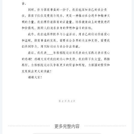
发
言
尊
敬
的
领
导、
各
位
嘉
宾、
亲
更多完整内容
爱