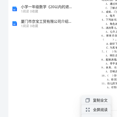
保
小学一年级数学《20以内的退位减法》必刷题附参考答案（培优）
1
阅读
0
收藏
育
厦门市京宝工贸有限公司介绍企业发展分析报告
1
阅读
0
收藏
员
(中
级
工)》
过
关
复制全文
练
全屏阅读