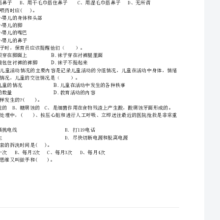
4、不要在试卷上乱写乱画，请在密封线内答题，否则不予评分。
单选题（本题共25小题，每题1分，共25分）
A．机械消毒B．日晒消毒C．碘酒消毒D．煮沸消毒
2、保育员在参与婴幼儿活动时，不要急于干涉婴幼儿的活动，要()，把握好介入婴幼儿活
A．通过扮演角色B．善于观察婴幼儿的活动情况
19、给小婴儿喂药时应()。
C．了解孩子游戏的情节D．做好场地、设备的准备
A、固定小婴儿的身体和头部
B、固定小婴儿的脚
C、撬开小婴儿的嘴巴
D、捏住小婴儿的鼻子
A．角色游戏B．表演游戏C．结构游戏D．教学游戏
A、毛巾上B、保育员手上C、婴儿身体上D、婴儿手上
6、保育员在做好幼儿园室外活动场地，材料的准备工作时应在婴幼儿到室外进行活动时
Ａ.做好下一个活动的准备Ｂ.做好室内卫生
Ｃ.为其穿好衣服Ｄ.为班里开窗通风
22、龋齿是怎样发生的?()。