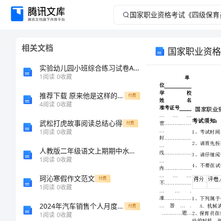
国
家
相关文档
国家职业资格
职
实验幼儿园小班综合练习试卷A卷-附答案
业
1
阅读
0
收藏
推荐下载 原来他是这样的人七年级写人作文两篇
资
付费
4
阅读
0
收藏
格
武松打虎故事阅读总结心得
付费
1
阅读
0
收藏
考
人教版二年级语文上期期中水平测试题
1
阅读
0
收藏
试
珂沁寒假作文范文
付费
《四
1
阅读
0
收藏
2024年汽车销售个人月度总结
付费
级
1
阅读
0
收藏