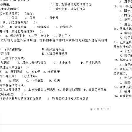
内
……..………
………
不
………………
…….
准
………………
1、下列属于化学消毒法的是()。
答
…….
题
……………
动的时机，做出适时、适当的指导。
3、桌椅、门把手的消毒应()进行。
A．每月B．每周C．每天D．每半月
4、下列游戏不属于创造性游戏是()。
5、清洗婴儿身体时，应将肥皂涂抹在()。
（）。
7、()为不正确的添饭方式。