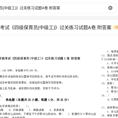
考试《四级保育员(中级工)》过关练习试题A卷 附答案
付
单
位
学校
姓名
准考证号
………
考试须知：
密
……….………
…
1、考试时间：120分钟，本卷满分为100分。
封
………………
…
线
………………
…