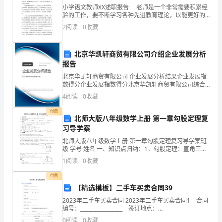
直
小学语文教师XX述职报告 老师是一个非常需要积累经
验的工作，要不断学习各种先进教育理论，以能更好的
前
进行教育教学，下面出guo为你带来小学语文教师xx述职
2
阅读
0
收藏
报告，欢迎阅读，仅供参考。 踏上工作岗位
2.
十
北京华凯轩商贸有限公司介绍企业发展分析
报告
班
北京华凯轩商贸有限公司 企业发展分析结果企业发展指
雄
数得分企业发展指数得分北京华凯轩商贸有限公司综合
得分说明：企业发展指数根据企业规模、企业创新、企
4
阅读
0
收藏
业风险、企业活力四个维度对企业发展情况进行评价。
风，
该企
付费
北师大版八年级数学上册 第一章勾股定理复
争
习导学案
荣
北师大版八年级数学上册 第一章勾股定理复习导学案班
级 学号 姓名 一、知识点归纳：1．勾股定理：直角三角
立
形两 边的平方和等于
1
阅读
0
收藏
功，
付费
【精选模板】二手车买卖合同39
十
2023年二手车买卖合同 2023年二手车买卖合同1 合同
班
编号：_________________ 签订地点：
____________________ 签订时间：_______年___月___日
0
阅读
0
收藏