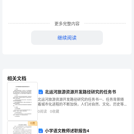
十
班，
更多完整内容
唯
继续阅读
有
16字押韵班级助威励志口号(分享)
我
先，
奋
相关文档
力
拼
北运河旅游资源开发路径研究的任务书
北运河旅游资源开发路径研究的任务书一、任务背景随
搏，
着城市化进程的不断加快，人们对自然、文化、历史等
方面的旅游需求也日益增多。而作为皇城之母北京的北
0
阅读
0
收藏
勇
运河，历史文化资源得天独厚，有着丰富的旅游潜力。
北运河旅
往
付费
小学语文教师述职报告4