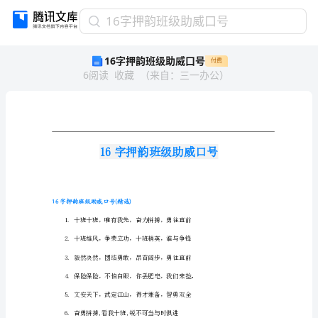
16
16字押韵班级助威口号
字
16字押韵班级助威口号
付费
押
6
阅读
收藏
（
来自
：
三一办公
）
韵
班
级
助
威
口
号