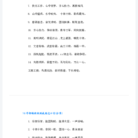
16
字
16字押韵班级助威口号(精选)
押
韵
班
级
助
威
口
号
6.奋
16
字