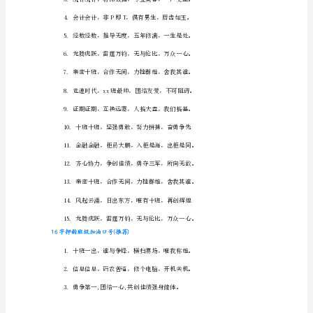
押
韵
班
级
助
威
口
号
(精
选)
1.
十
班