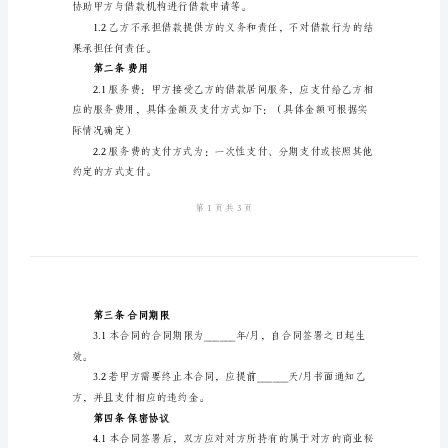
2024
地址：
年
联系电话：
借
乙方：（居间服务机构）
款
地址：
居
联系电话：
间
服
能力，双方达成如下协议：
务
第一条服务内容
合
同
借
款
居