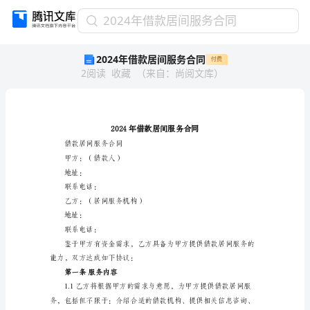
2024
2024年借款居间服务合同
年
2024年借款居间服务合同
付费
借
2
阅读
收藏
（
来自
：
尚阅文库
）
款
居
间
服
务
合
借款居间服务合同
同
甲方：（借款人）