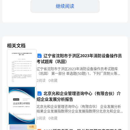
联
继续阅读
系
电
第三条合同期限
话：
乙
相关文档
方：
效。
辽宁省沈阳市于洪区2023年消防设备操作员
（居
考试题库（巩固）
辽宁省沈阳市于洪区2023年消防设备操作员考试题库
间
方，并且支付相应的违约金。
（巩固） 第一部分 单选题(50题) 1、下列厂房耐火等
级、层数和每个防火分区最大允许建筑面积符合规范要
服
2
阅读
0
收藏
求是（ ）。A.甲类二级单层厂房每个防火
第四条保密协议
务
北京允和企业管理咨询中心（有限合伙）介
绍企业发展分析报告
机
北京允和企业管理咨询中心（有限合伙） 企业发展分析
构）
结果企业发展指数得分企业发展指数得分北京允和企业
管理咨询中心（有限合伙）综合得分说明：企业发展指
2
阅读
0
收藏
第三方泄露。
数根据企业规模、企业创新、企业风险、企业活力四个
地
维度
付费