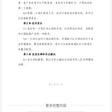
间
果承担任何责任。
服
第二条费用
务
合
同
际情况确定）
甲
方：
（借
约定的方式支付。
款
人）
地
址：
更多完整内容