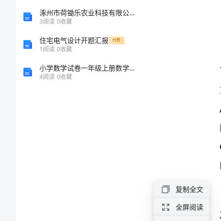
所
涿州市荷锄乐农业科技有限公司介绍企业发展分析报告
3
阅读
0
收藏
属
住宅电气设计开题汇报
付费
1
阅读
0
收藏
部
小学数学试卷一年级上册数学期末测试卷及答案【真题汇编】
4
阅读
0
收藏
分
事
业
单
位
复制全文
紧
全屏阅读