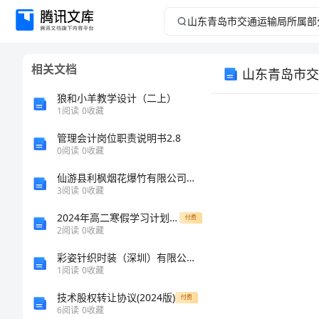
山
东
相关文档
青
狼和小羊教学设计（二上）
岛
1
阅读
0
收藏
管理会计岗位职责说明书2.8
市
0
阅读
0
收藏
交
仙游县利枫烟花爆竹有限公司介绍企业发展分析报告
3
阅读
0
收藏
通
2024年高二寒假学习计划样本
付费
2
阅读
0
收藏
运
彩姿针织时装（深圳）有限公司介绍企业发展分析报告
输
1
阅读
0
收藏
技术股权转让协议(2024版)
付费
局
6
阅读
0
收藏