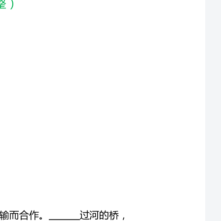
2、桥和路不但要为陆上运输而合作，还要为水上运输而合作。_______过河的桥，
下面要走船，水涨船高。_______桥要求造得高，_______路也要求跟着高。桥在过