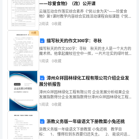
质：
——珍爱食物》（改）公开课
三、技术的属性
选
云端互动合作落实综合素养《“民以食为天”——珍爱食
物》第1课时教学内容综合实践活动课程自拟课题《“民
三、技术贸易
修
以食为天”——珍爱食物》启动阶段教材分析（选题背
2
阅读
0
收藏
四、技术管理
景）新冠病毒疫情已经演变成了全球危机，对粮食产
课
业、和
付费
描写秋天的作文300字：寻秋
开
描写秋天的作文300字：寻秋 秋天的主人是一个大方的
一、石器、火、金属冶炼技术：
课
魔术师。他拿起魔杖往空中一挥，一片片壮实的绿叶就
变成了干巴巴的、皱皱的叶子，落了下来。 秋天，叶
二、葡萄牙“航海运动”
1
阅读
0
收藏
专
子为我们铺了一层松松的、软软的地毯。 小鸟
三、机械技术与第一次产业革命
业：
漳州众祥园林绿化工程有限公司介绍企业发
展分析报告
哲
五、信息技术与第三次产业革命
漳州众祥园林绿化工程有限公司 企业发展分析结果企业
六、基因技术与第四次产业革命
学
发展指数得分企业发展指数得分漳州众祥园林绿化工程
有限公司综合得分说明：企业发展指数根据企业规模、
1
阅读
0
收藏
选
企业创新、企业风险、企业活力四个维度对企业发展情
况进
用
一、“规划科学”
浙教义务版一年级语文下册教案小兔还桃
教
浙教义务版一年级语文下册教案 小兔还桃 教学目
二、“曼哈顿工程”
标： 1、 懂得捡到东西要归还失主。 2、 能说问话，