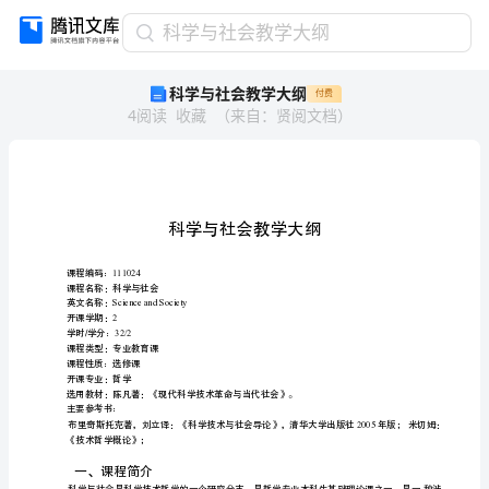
科
科学与社会教学大纲
学
科学与社会教学大纲
付费
与
4
阅读
收藏
（
来自
：
贤阅文档
）
社
会
教
学
大
纲
科