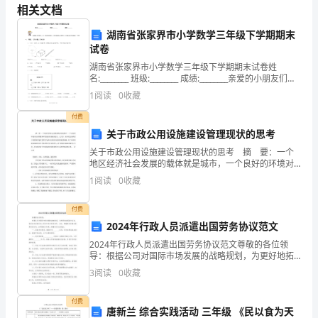
1
、系统掌握科学技术与社会发展的基本线索。
相关文档
课
2
湖南省张家界市小学数学三年级下学期期末
程
3
试卷
四、各章节内容及学时分配
类
湖南省张家界市小学数学三年级下学期期末试卷姓
科学与社会
名:________ 班级:________ 成绩:________亲爱的小朋友们，
型：
这一段时间的学习，你们收
1
阅读
0
收藏
1
导论学时）
（
专
付费
（
关于市政公用设施建设管理现状的思考
业
关于市政公用设施建设管理现状的思考 摘 要：一个
一、科学的含义
地区经济社会发展的载体就是城市，一个良好的环境对
教
经济的繁荣和发展有着重要的意义。近几年，很多地方
二、科学的目的
1
阅读
0
收藏
的政府已经把城市建设管理作为推动区域经济发展的重
育
三、科学发现机制
要战略
付费
课
四、科学理论及特征
2024年行政人员派遣出国劳务协议范文
五、科学的生产功用
课
2024年行政人员派遣出国劳务协议范文尊敬的各位领
导：根据公司对国际市场发展的战略规划，为更好地拓
程
（
展海外业务，我司决定派遣行政人员赴外进行劳务协
3
阅读
0
收藏
作。为此，特编制本派遣出国劳务协议书，以明确双方
性
权责，保
一、技术的定义：
付费
唐新兰 综合实践活动 三年级 《民以食为天
二、技术的分类：