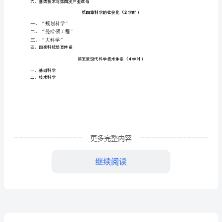
三、教学基本要求
Science
and
社会发展、时代变迁的关系。
作为科学哲学课教师，自己具备以下素质：
Society
1
开
2
课
学
期：
2
更多完整内容
学
继续阅读
时/
学
3
分：
对学生的要求是：
32/2