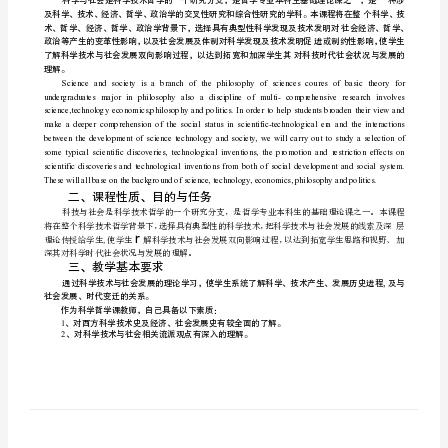
学
课程编码
111024
：
与
课程名称：科学与社会
英文名称：
ScienceandSociety
社
开课学期：
2
会
学时/学分
32/2
：
教
课程类型：专业教育课
课程性质选修课
：
学
开课专业：哲学
大
纲
主要参考书
：
课
《技术哲学概论》；
程
编
一、课程简介
码：
111024