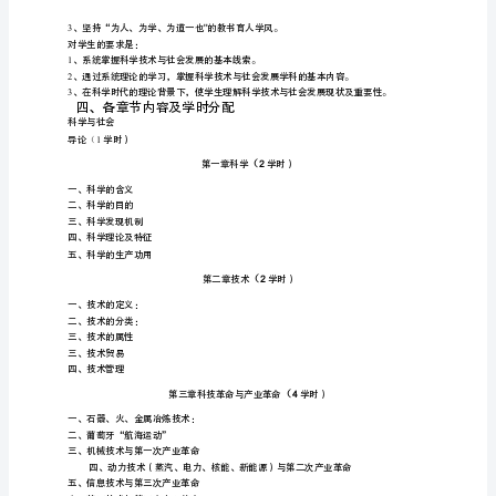
课
程
理解。
名
称：
科
学
与
社
会
二、课程性质、目的与任务
英
文
r
名
深其对科学时代社会状况与发展的理解。
称：