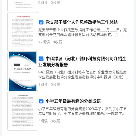
材：
学会使用您、谢谢等礼貌用语。 重点：对学生进行捡
三、“大科学”
0
阅读
0
收藏
到东西归还失主的教育；小兔的问话：times
四、国家科技培育体系
科
学
党支部干部个人作风整改措施工作总结
与
党支部干部个人作风整改措施工作总结____月____日，党
社
支部召开党的群众路线教育实践活动启动仪式。会上，
一、基础科学
组织全体党员系统学习了党书记在党的群众路线教育实
会
12
阅读
0
收藏
二、技术科学
践活动动员会上的讲话，成立了党的群众路线教育实
教
学
中科绿源（河北）循环科技有限公司介绍企
大
业发展分析报告
纲
中科绿源（河北）循环科技有限公司 企业发展分析结果
111024
企业发展指数得分企业发展指数得分中科绿源（河北）
循环科技有限公司综合得分说明：企业发展指数根据企
：
1
阅读
0
收藏
业规模、企业创新、企业风险、企业活力四个维度对企
课
业发
程
小学五年级最有趣的分类成语
编
小学五年级最有趣的分类成语2023年了，又到了小学五
码
年级的时候了。小学五年级最有趣的东西之一就是学习
成语。成语是我们中华民族的瑰宝，它承载着一段段历
课
3
阅读
0
收藏
史文化，是我们国家的精神财富。在五年级，我们要学
程
习的
名