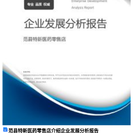
员
都
要
承
担
相
应
的
安
全
生
产
责
范县特新医药零售店介绍企业发展分析报告