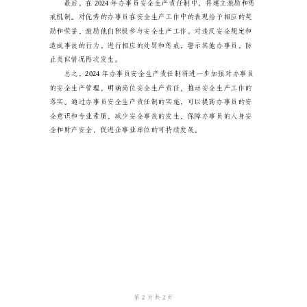
责
任
和要求。
制
是
指
在
2024
年
对
办
事
员
进