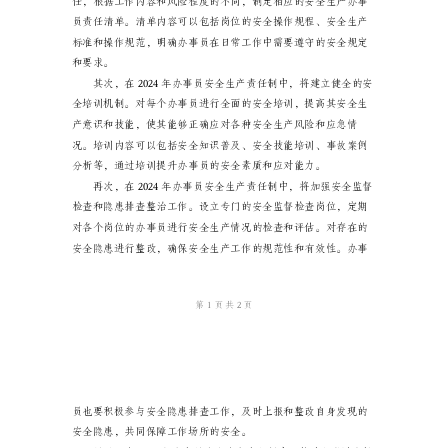
责
任
制
2024
年
办
事
任制进行详细阐述。
员
安
全
生
产