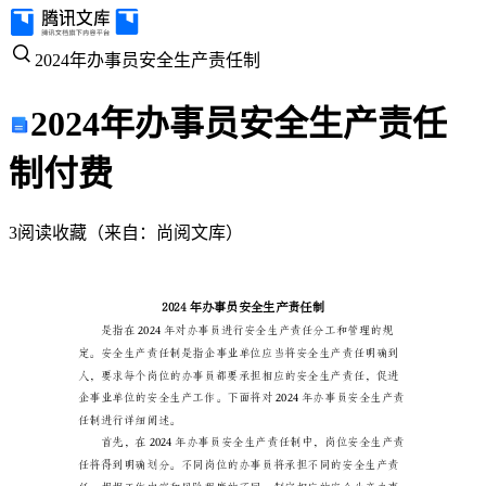
2024
2024年办事员安全生产责任制
年
2024年办事员安全生产责任
办
制
付费
事
3
阅读
收藏
（
来自
：
尚阅文库
）
员
安
全
生
产