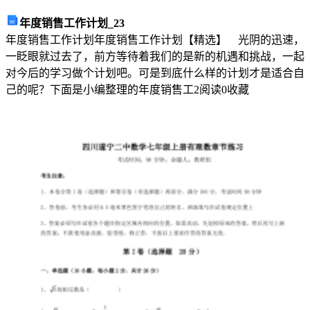
全
年度销售工作计划_23
生
年度销售工作计划年度销售工作计划【精选】 光阴的迅速，
产
一眨眼就过去了，前方等待着我们的是新的机遇和挑战，一起
责
对今后的学习做个计划吧。可是到底什么样的计划才是适合自
任
己的呢？下面是小编整理的年度销售工
2
阅读
0
收藏
将
得
到
明
确
划
分。
不
同
岗
位
的
办
事