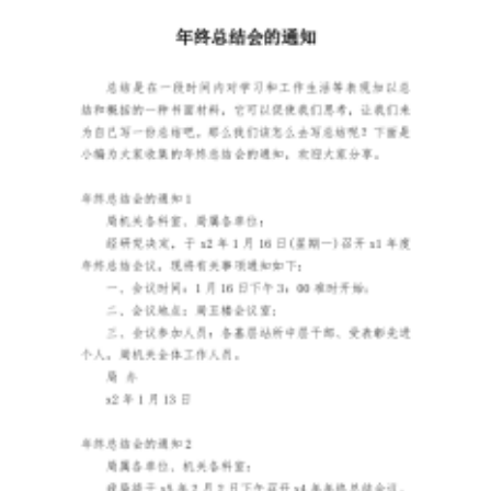
事
业
单
位
应
当
将
安
全
生
产
责
任