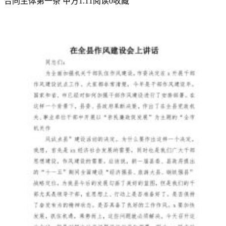
责
合同主体第一条 甲方1.1
1
阅读
0
收藏
任，
促
进
企
事
业
单
位
的
安
全
生
产
工
作。
下
面
将