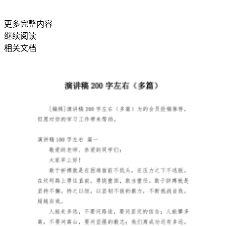
行
更多完整内容
安
继续阅读
全
相关文档
生
产
责
任
分
工
和
管
理
的