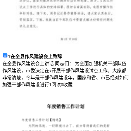
对
2024
年
办
事
员
安
全
7在全县作风建设会上致辞
生
在全县作风建设会上讲话 同志们： 为全面加强机关干部队伍
产
作风建设，市委决定在x开展干部作风建设试点工作。大家都
责
非常清楚，今年是干部作风建设年，国家和省、市已经对如何
任
加强干部作风建设进行
1
阅读
0
收藏
制
进
行
详
细
阐
述。