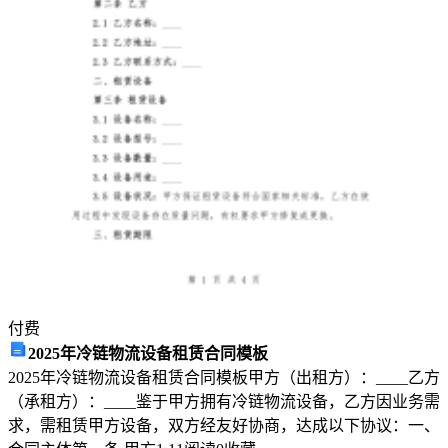
个
岗
位
的
办
事
员
都
要
承
担
相
应
付费
的
安
2025年冷链物流设备租赁合同模板
全
2025年冷链物流设备租赁合同模板甲方（出租方）：____乙方
生
（承租方）：____鉴于甲方拥有冷链物流设备，乙方因业务需
产
求，需租赁甲方设备，双方经友好协商，达成以下协议：一、