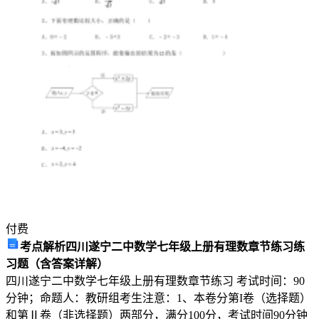
员
将
承
担
不
同
的
安
全
生
产
责
任，
付费
根
考点解析四川遂宁二中数学七年级上册有理数章节练习练
据
习题（含答案详解）
工
四川遂宁二中数学七年级上册有理数章节练习 考试时间：90
作
分钟；命题人：教研组考生注意：1、本卷分第I卷（选择题）
内
和第Ⅱ卷（非选择题）两部分，满分100分，考试时间90分钟