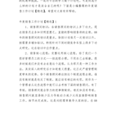
首
先，
在
2024
年
办
事
员
安
全
生
产
责
任
制
中，
岗
位
安