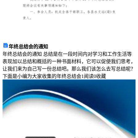
明
确
到
人，
要
年终总结会的通知
年终总结会的通知 总结是在一段时间内对学习和工作生活等
求
表现加以总结和概括的一种书面材料，它可以促使我们思考，
每
让我们来为自己写一份总结吧。那么我们该怎么去写总结呢？
下面是小编为大家收集的年终总结会
1
阅读
0
收藏
个
岗
位
的
办
事