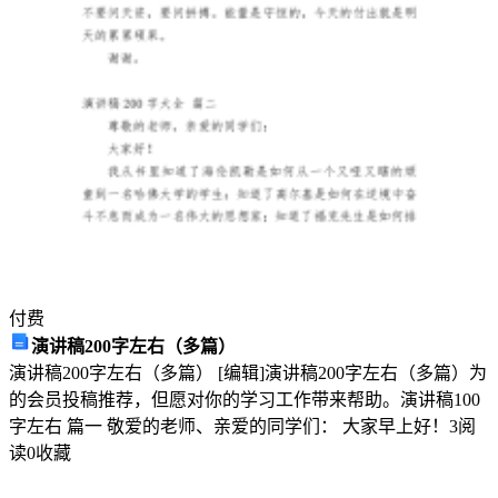
规
定。
止类似情况再次发生。
安
全
生
产
责
任
付费
制
演讲稿200字左右（多篇）
演讲稿200字左右（多篇） [编辑]演讲稿200字左右（多篇）为
是
的会员投稿推荐，但愿对你的学习工作带来帮助。演讲稿100
指
字左右 篇一 敬爱的老师、亲爱的同学们： 大家早上好！
3
阅
读
0
收藏
企