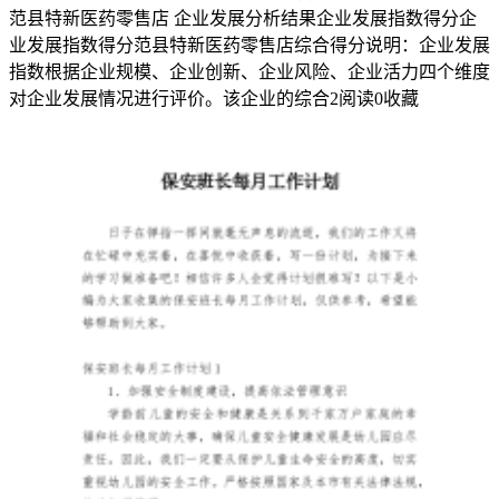
范县特新医药零售店 企业发展分析结果企业发展指数得分企
任，
业发展指数得分范县特新医药零售店综合得分说明：企业发展
促
指数根据企业规模、企业创新、企业风险、企业活力四个维度
对企业发展情况进行评价。该企业的综合
2
阅读
0
收藏
进
企
事
2024
年
办
事
员
安
全
生
产
责
任