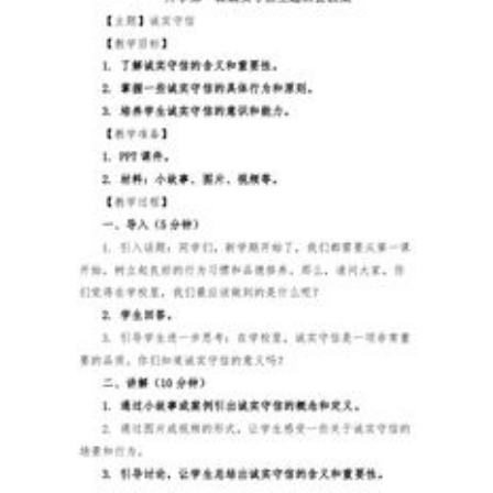
分
工
和
管
理
的
规
定。
安
全
生
产
责
任
制
是
指
企
事