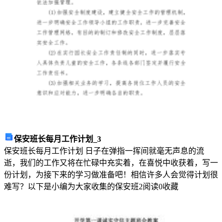
制
是
指
在
2024
年
对
办
事
员
进
行
保安班长每月工作计划_3
安
保安班长每月工作计划 日子在弹指一挥间就毫无声息的流
全
逝，我们的工作又将在忙碌中充实着，在喜悦中收获着，写一
生
份计划，为接下来的学习做准备吧！相信许多人会觉得计划很
产
难写？以下是小编为大家收集的保安班
2
阅读
0
收藏
责
任