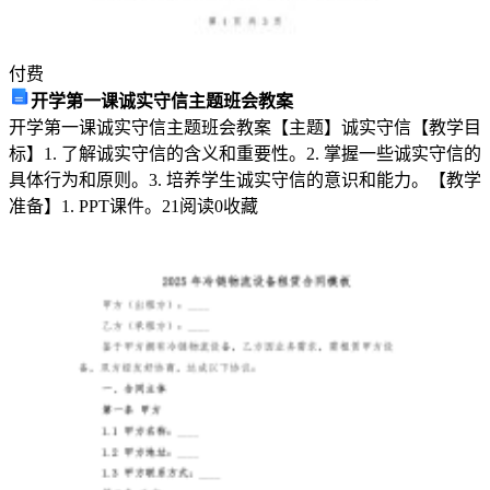
业
单
位
付费
应
开学第一课诚实守信主题班会教案
当
开学第一课诚实守信主题班会教案【主题】诚实守信【教学目
将
标】1. 了解诚实守信的含义和重要性。2. 掌握一些诚实守信的
安
具体行为和原则。3. 培养学生诚实守信的意识和能力。【教学
全
准备】1. PPT课件。2
1
阅读
0
收藏
生
产
责
任
明
确
到
人，
要
求
每