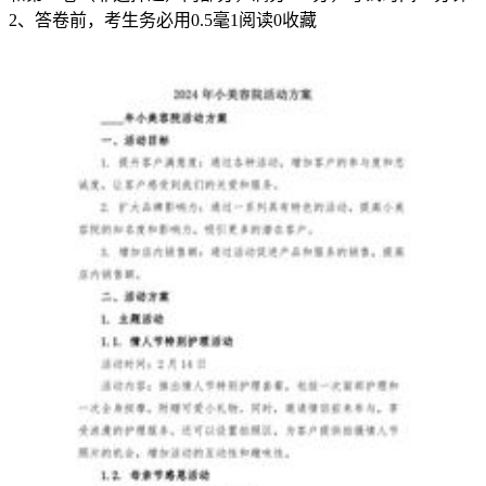
容
2、答卷前，考生务必用0.5毫
1
阅读
0
收藏
和
风
险
程
度
的
不
同，
制
定
相
应
的
安
全
生
产
办