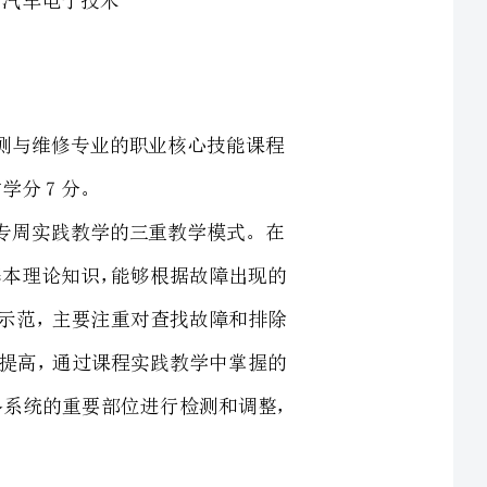
程是高职汽车检测与维修专业的职业核心技能课程
课程实践教学与专周实践教学的三重教学模式。在
汽车故障检测与维修的基本理论知识，能够根据故障出现的
程实践教学上通过教师的示范，主要注重对查找故障和排除
学上主要注重实践技能的提高，通过课程实践教学中掌握的
理论，及时的分析故障出现原因与故障部位，能够对汽车各系统的重要部位进行检测和调整，
车电器》、《汽车电子控制技术》等先修课程所学理论知
业基本知识、基本方法和基本技能”为尺度，以汽车故障
对职业教育的特点，参照汽修专业中、高级专业高级工和技
技能要求，根据汽修接车、调度、质检、班组、车间和仓库
修电工等岗位群的实际要求，设计、安排理论和实践课程内