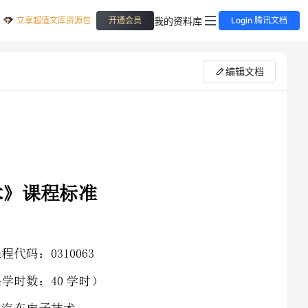
立享超值文库资源包
我的资料库
开通会员
Login 腾讯文档
编辑文档