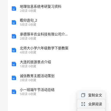
术
地理信息系统考研复习资料
2
阅读
0
收藏
课
瞻仰造句_2
5
阅读
0
收藏
程
承德琢丰农业科技有限公司介绍企业发展分析报告
2
阅读
0
收藏
标
北师大小学六年级数学下册教案
准
4
阅读
0
收藏
大连的旅游景点介绍
《汽
1.2、课程定
1
阅读
0
收藏
车
诚信教育主题活动策划
故
2
阅读
0
收藏
障
小一班端午节活动总结
5
阅读
0
收藏
复制全文
诊
全屏阅读
断