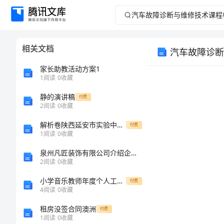
汽
车
相关文档
汽车故障诊断
故
家长助教活动方案1
障
1
阅读
0
收藏
静的演讲稿
诊
付费
2
阅读
0
收藏
断
解析卷陕西延安市实验中学数学七年级上册几何图形单元测评试卷（详解版）
付费
1
阅读
0
收藏
与
泉州凡匠装饰有限公司介绍企业发展分析报告
2
阅读
0
收藏
维
小学音乐教师年度个人工作总结范文
付费
修
4
阅读
0
收藏
1课程概述
租房没签合同澳洲
付费
1.1课程
技
1
阅读
0
收藏