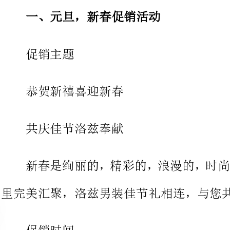
恭贺新禧喜迎新春
共庆佳节洛兹奉献
新春是绚丽的，精彩的，浪漫的
里完美汇聚，洛兹男装佳节礼相连，与您共度绚丽节日！
促销时间
建议12月底至春节后一周
促销内容
1、新年新气象，全场__x折起。