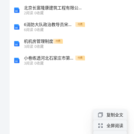
方
北京长富隆康建筑工程有限公司介绍企业发展分析报告
2
阅读
0
收藏
案
6消防大队政治教导员宋文博先进事迹
付费
6
阅读
0
收藏
2024
机机房管理制度
付费
年
3
阅读
0
收藏
春
小卷练透河北石家庄市第二十三中北师大版物理九年级电磁现象难点解析试题（含解析）
付费
3
阅读
0
收藏
节
服
装
促
销
复制全文
活
全屏阅读
动