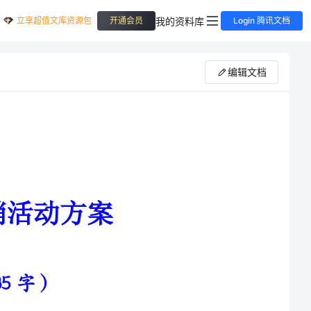
立享超值文库资源包
我的资料库
开通会员
Login 腾讯文档
编辑文档