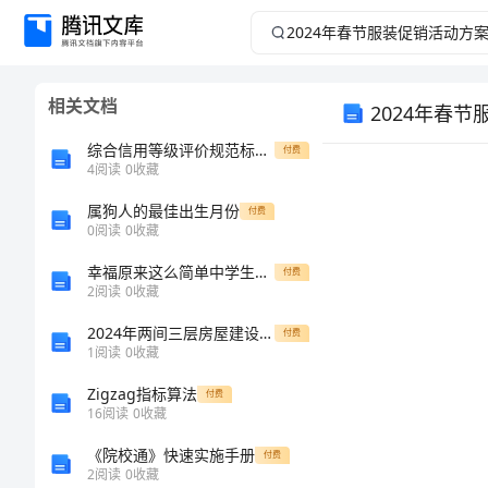
2024
年
相关文档
2024年春
春
综合信用等级评价规范标准[详]
付费
节
4
阅读
0
收藏
服
属狗人的最佳出生月份
付费
0
阅读
0
收藏
装
幸福原来这么简单中学生作文
付费
2
阅读
0
收藏
促
2024年两间三层房屋建设合同样本
付费
1
阅读
0
收藏
销
Zigzag指标算法
付费
活
16
阅读
0
收藏
《院校通》快速实施手册
付费
动
2
阅读
0
收藏