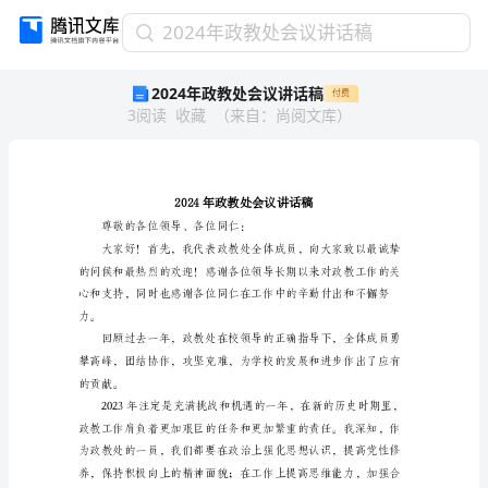
2024
2024年政教处会议讲话稿
年
2024年政教处会议讲话稿
付费
政
3
阅读
收藏
（
来自
：
尚阅文库
）
教
处
会
议
讲
话
尊敬的各位领导、各位同仁：
稿