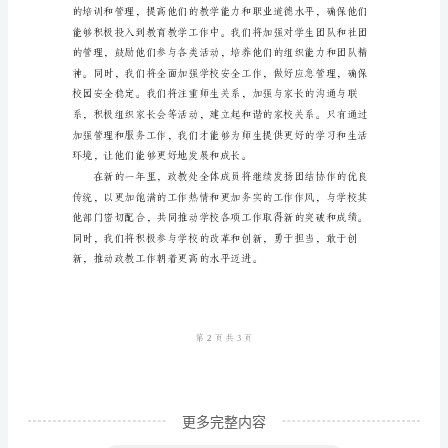
各
位
领
导、
各
位
同
仁：
大
家
好！
首
更多完整内容