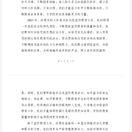
2024
年
政
力。
教
处
会
的贡献。
议
讲
话
稿
尊
敬
的