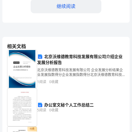
先，
继续阅读
我
代
表
政
相关文档
教
北京沃维德教育科技发展有限公司介绍企业
处
发展分析报告
北京沃维德教育科技发展有限公司 企业发展分析结果企
全
质量和影响力也将得
业发展指数得分企业发展指数得分北京沃维德教育科技
发展有限公司综合得分说明：企业发展指数根据企业规
体
1
阅读
0
收藏
模、企业创新、企业风险、企业活力四个维度对企业发
展情
成
员，
办公室文秘个人工作总结二
5
阅读
0
收藏
向
大
付费