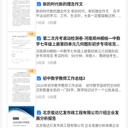
家
新的时代新的理念作文
致
新的时代新的理念作文 新的时代，新的理念作文 在平
平淡淡的学习、工作、生活中，大家一定都接触过吧，
作文是一种言语活动，具有高度的综合性和创造性。怎
以
1
阅读
0
收藏
么写作文才能防止踩雷呢？以下是为大家提供的新的时
代
最
付费
第二次月考滚动检测卷-河南郑州桐柏一中数
诚
学七年级上册第四单元几何图形初步专项攻克试
题（含答案解析版）
挚
河南郑州桐柏一中数学七年级上册第四单元几何图形初
步专项攻克 考试时间：90分钟；命题人：教研组考生注
意：1、本卷分第I卷（选择题）和第Ⅱ卷（非选择题）两
的
2
阅读
0
收藏
部分，满分100分，考试时间90分钟2、答卷前，
问
付费
初中数学教师工作总结2
候
202X年初中数学教师工作总结 初中数学是研究空间形
式和数量关系的一门科学，数学知识对于一个公民来说
和
是极其重要的，初中数学教学需要打好同学们的根底，
0
阅读
0
收藏
今天第一给大家找来了20xx年初中数学教师，希望
最
热
北京俊达亿发市政工程有限公司介绍企业发
展分析报告
烈
北京俊达亿发市政工程有限公司 企业发展分析结果企业