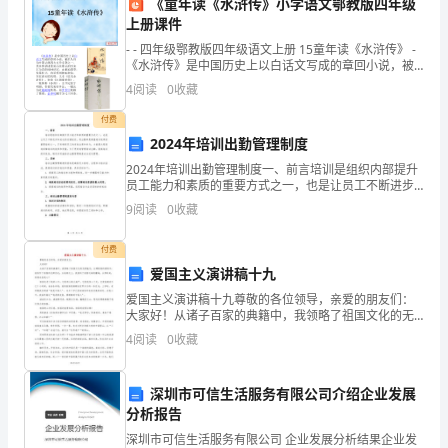
《童年读《水浒传》小学语文鄂教版四年级
方
上册课件
第八条保密条款
本
- - 四年级鄂教版四年级语文上册 15童年读《水浒传》 -
《水浒传》是中国历史上以白话文写成的章回小说，被
后人
着
4
阅读
0
收藏
平
付费
2024年培训出勤管理制度
等、
第九条解除劳动合同
2024年培训出勤管理制度一、前言培训是组织内部提升
员工能力和素质的重要方式之一，也是让员工不断进步
自
和成长的关键途径。而出勤率是衡量培训效果的重要指
9
阅读
0
收藏
标之一，只有确保员工的有效出席和参与，才能最大程
愿、
度地
付费
公
同。
爱国主义演讲稿十九
平
爱国主义演讲稿十九尊敬的各位领导，亲爱的朋友们：
第十条争议解决
大家好！从诸子百家的典籍中，我领略了祖国文化的无
和
限魅力；从博物馆的遗物中，我聆听了祖国的光辉历
4
阅读
0
收藏
史；从地球仪上，我看到了祖国辽阔的疆域；从那时
诚
起，祖国永驻
深圳市可信生活服务有限公司介绍企业发展
信
分析报告
的
深圳市可信生活服务有限公司 企业发展分析结果企业发