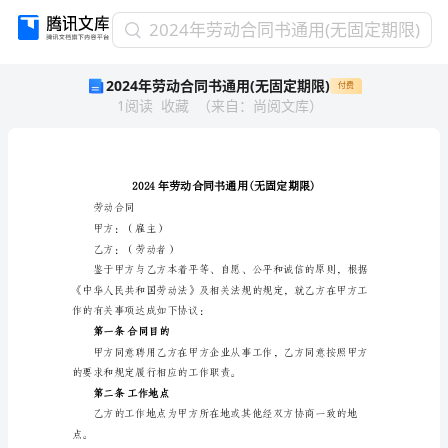
2024
2024年劳动合同书通用(无固定期限)
年
2024年劳动合同书通用(无固定期限)
付费
劳
1
阅读
收藏
（
来自
：
尚阅文库
）
动
合
同
书
通
用
劳动合同
(无
甲方：（雇主）