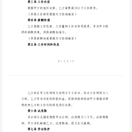
固
乙方：（劳动者）
定
期
作的有关事项达成如下协议：
限)
第一条合同目的
2024
年
的要求和规定履行相
劳
第二条工作地点
动
合
点。
同
第三条工作内容
书