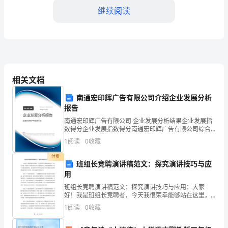
（雇
继续阅读
主）
乙
方：
（劳
相关文档
动
南通宏印辉广告有限公司介绍企业发展分析
报告
第六条试用期
者）
南通宏印辉广告有限公司 企业发展分析结果企业发展指
鉴
数得分企业发展指数得分南通宏印辉广告有限公司综合
得分说明：企业发展指数根据企业规模、企业创新、企
1
阅读
0
收藏
业风险、企业活力四个维度对企业发展情况进行评价。
于
该企
付费
班组长竞聘演讲稿范文：探究演讲技巧与应
甲
第七条劳动保护
用
方
班组长竞聘演讲稿范文：探究演讲技巧与应用：大家
好！我是班组长竞聘者，今天我很荣幸能够站在这里，
与
为大家呈现一份我对于班组长岗位的认识和使命感。我
1
阅读
0
收藏
深深地感受到了这一次机会的重要性，而且我将充分利
乙
用这次机会