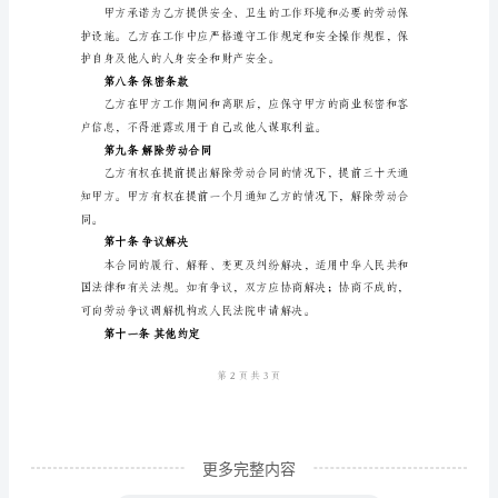
通
用
(无
第四条薪酬待遇
固
定
供的薪酬待遇。具体薪酬标准为：
期
限)
第五条工作时间和休息
劳
动
合
同
甲
方：
更多完整内容