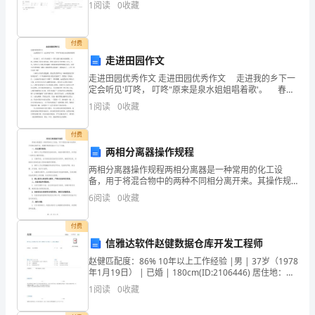
1
阅读
0
收藏
改
革
付费
走进田园作文
和
走进田园优秀作文 走进田园优秀作文 走进我的乡下一
定会听见'叮咚， 叮咚"原来是泉水姐姐唱着歌'。 春天
教
到了，小竹子们快脱下一件件衣服与我们欢歌跳舞，小
1
阅读
0
收藏
树，你快脱下那雪白的衣裳，快快与我们打个
育
付费
质
两相分离器操作规程
量
两相分离器操作规程两相分离器是一种常用的化工设
备，用于将混合物中的两种不同相分离开来。其操作规
提
程包括以下几个方面：一、安全操作规程：1. 操作人员
6
阅读
0
收藏
必须熟悉设备的结构、性能和操作程序，并具备一定的
升
化工操
付费
的
信雅达软件赵健数据仓库开发工程师
赵健匹配度：86% 10年以上工作经验 |男 | 37岁（1978
有
年1月19日） | 已婚 | 180cm(ID:2106446) 居住地：北
京-朝阳区户 口：北京最近工作 [ 1 年2
力
1
阅读
0
收藏