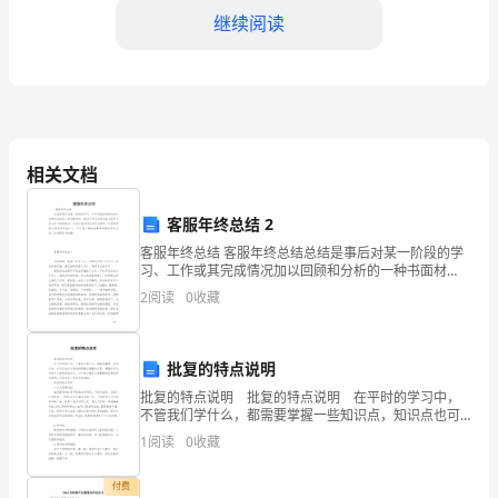
才。
继续阅读
一、
教
学
研
相关文档
究
客服年终总结 2
教
客服年终总结 客服年终总结总结是事后对某一阶段的学
习、工作或其完成情况加以回顾和分析的一种书面材
学
料，通过它可以正确认识以往学习和工作中的优缺点，
二、教案落地
2
阅读
0
收藏
让我们抽出时间写写总结吧。但是却发现不知道该写些
研
什么，以
究
批复的特点说明
批复的特点说明 批复的特点说明 在平时的学习中，
作
不管我们学什么，都需要掌握一些知识点，知识点也可
以通俗的理解为重要的内容。掌握知识点有助于大家更
为
1
阅读
0
收藏
效果。
好的学习。以下是小编为大家整理的批复的特点说明，
仅
教
付费