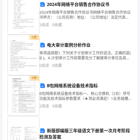
2.1教学个性化
2024年网络平台销售合作协议书
育
2024年网络平台销售合作协议书网络平台销售合作协议
的
书甲方：（公司名称）地址：（公司地址）法定代表
人：（法定代表人姓名）联系电话：（联系电话）传
3
阅读
0
收藏
一
真：（传真号码）邮箱：（邮箱地址）乙方：（公司名
称）地址
个
付费
电大审计案例分析作业
重
单项选择题1. 下列关于计划审计工作的说法，正确的是(
习积极性，提高学习效率。
B )。A.计划审计工作前需要充分了解被审计单位及其环
要
境，一旦确定，无须进行修改B.计划审计工作通常由项
0
阅读
0
收藏
目组中经验较丰富的人完成，由项目负
环
2.2教学反思
付费
节，
B包网络系统设备技术指标
是
B包网络系统设备技术指标一、核心交换机（2台）序号
功能及技术指标参数要求（★项必须满足）1业务插槽数
促
（不包含引擎插槽数）★业务插槽数>=62整机交换容量
2
阅读
0
收藏
★>=720Gbps3整机包转发能力★>=400
进
教
新版部编版三年级语文下册第一次月考阶段
2.3提升教育教学水平
育
检测及答案