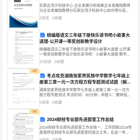
佳
石家庄湾夕科技中心 企业发展分析结果企业发展指数得
答
子的最佳答案，将其序号填入题前括号内。
分企业发展指数得分石家庄湾夕科技中心综合得分说
明：企业发展指数根据企业规模、企业创新、企业风
2
阅读
0
收藏
险、企业活力四个维度对企业发展情况进行评价。该企
案，
A
业的综合
将
统编版语文三年级下册快乐读书吧小故事大
道理-公开课一等奖创新教学设计
其
统编版语文三年级下册快乐读书吧小故事大道理 公开课
序
一等奖创新教学设计快乐读书吧：小故事大道理 教学目
标 1.能产生阅读《中国古代寓言故事》、《伊索寓
33
阅读
0
收藏
言》、《克雷洛夫寓言》的兴趣，学习读
号
付费
考点攻克湖南张家界民族中学数学七年级上
填
()26.Ourbodiesgrowmostwhileweare______.
册第三章一元一次方程方程专题测试试题（解析
入
卷）
湖南张家界民族中学数学七年级上册第三章一元一次方
()27.Whichisthebestairforus?
程方程专题测试 考试时间：90分钟；命题人：教研组考
题
生注意：1、本卷分第I卷（选择题）和第Ⅱ卷（非选择
5
阅读
0
收藏
题）两部分，满分100分，考试时间90分钟2、答卷
前
付费
2024财经专业部先进部室工作总结
的
2024财经专业部先进部室工作总结一、工作回顾2024年
括
是我所在财经专业部先进部室的成立之年。在这一年
里，我们团结一心，共同努力，取得了一系列突出的工
4
阅读
0
收藏