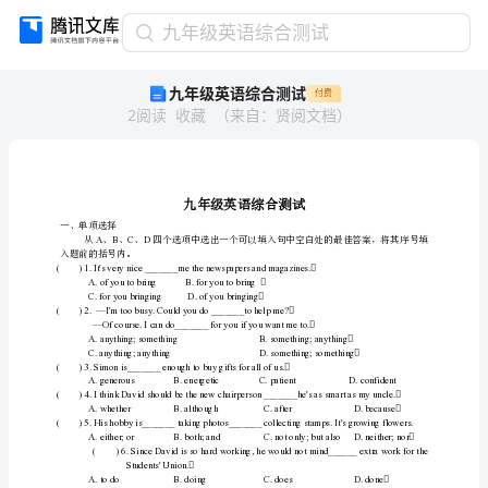
九
九年级英语综合测试
年
九年级英语综合测试
付费
级
2
阅读
收藏
（
来自
：
贤阅文档
）
英
语
综
合
九年级英语综合
测
一、单项选择
ABCD
入题前的括号内。
试
A.ofyoutobringB.foryoutobring
九
C.foryoubringingD.ofyoubringing