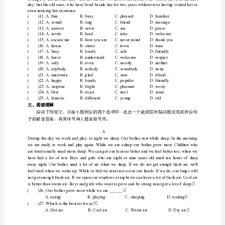
从
difficulty_______adecision.
A、
二、完形填空
B、
将其序号填入题前括号内。
C、
D
四
theirnewhome.
个
选
项
中
选
出
一