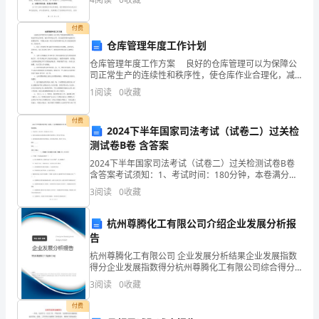
号
作成绩。1. 发挥团队优势，提高工作效率我们成立之
内。
付费
仓库管理年度工作计划
(
仓库管理年度工作方案 良好的仓库管理可以为保障公
)
司正常生产的连续性和秩序性，使仓库作业合理化，减
少库存资金占用。对企业的开展中起着至关重要的作
1
阅读
0
收藏
1.
用。下面是OK的一些关于仓库管理年度工作方案的相关
资料
It's
付费
2024下半年国家司法考试（试卷二）过关检
测试卷B卷 含答案
very
2024下半年国家司法考试（试卷二）过关检测试卷B卷
nice
含答案考试须知：1、考试时间：180分钟，本卷满分为
150分。 2、请首先按要求在试卷的指定位置填写您的姓
_______me
3
阅读
0
收藏
名、准考证号等信息。 3、请仔细阅读各种
九
杭州尊腾化工有限公司介绍企业发展分析报
年
告
级
杭州尊腾化工有限公司 企业发展分析结果企业发展指数
得分企业发展指数得分杭州尊腾化工有限公司综合得分
英
说明：企业发展指数根据企业规模、企业创新、企业风
3
阅读
0
收藏
语
险、企业活力四个维度对企业发展情况进行评价。该企
业的
综
付费