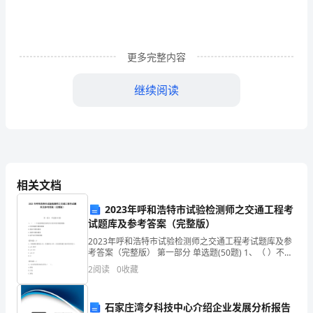
个
family.I’m21thatyouwillbe22here.”
可
更多完整内容
以
继续阅读
填
evennoticingherexistence.
入
句
中
相关文档
空
2023年呼和浩特市试验检测师之交通工程考
白
试题库及参考答案（完整版）
处
2023年呼和浩特市试验检测师之交通工程考试题库及参
考答案（完整版） 第一部分 单选题(50题) 1、（ ）不是
的
我国监控系统中应用多的车辆检测器。A.环形线圈车辆
2
阅读
0
收藏
检测器B.微波车辆检测器C.
最
三、阅读理解
石家庄湾夕科技中心介绍企业发展分析报告