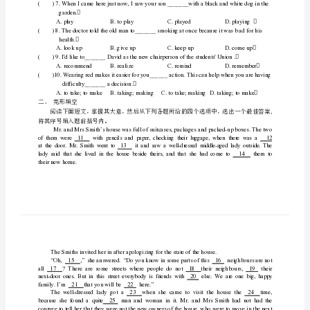
()2.—I'mtoobusy.Couldyoudo_______tohelpme?
年
级
英
()3.Simonis_______enoughtobuygiftsforallofus.
语
综
合
测
Students'Union.
试
一、
garden.
单
项
health.
选
择