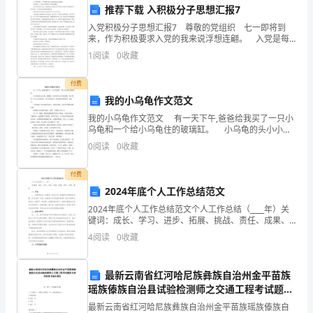
满足合规性要求。
推荐下载 入积极分子思想汇报7
高
入党积极分子思想汇报7 尊敬的党组织 七一即将到
来，作为积极要求入党的我来说浮想连翩。 入党是每
级
一个申请入党积极分子的迫切渴望。 尤其在党的生日
程。
1
阅读
0
收藏
之时，静坐而思，我对自己对中国共产党的认识
职
五、信息技术审计：
付费
位。
我的小乌龟作文范文
2024
我的小乌龟作文范文 有一天下午,爸爸给我买了一只小
乌龟和一个给小乌龟住的玻璃缸。 小乌龟的头小小
性。
年
的、圆圆的，它有四只又小又短的脚，身上背着一个又
0
阅读
0
收藏
大又重的壳，身子后面还有一条又细又短的尾巴，真逗
审
付费
计
2024年底个人工作总结范文
2024年底个人工作总结范文个人工作总结（____年）关
经
键词：成长、学习、进步、拓展、挑战、责任、成果、
团队一、引言____年即将过去，回顾这一年的工作，我感
理
4
阅读
0
收藏
到无比激动和自豪。在过去的一年里，我面临了
六、项目咨询和特殊审计：
在
最新云南省红河哈尼族彝族自治州金平苗族
企
瑶族傣族自治县试验检测师之交通工程考试题库
并购和风险管理等项目。
及参考答案【综合卷】
最新云南省红河哈尼族彝族自治州金平苗族瑶族傣族自