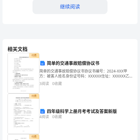
是
继续阅读
一
个
组
准确性和合规性。
相关文档
织
付费
内
简单的交通事故赔偿协议书
范、高效，并提供改进建议。
负
简单的交通事故赔偿协议书协议书编号：2024-XXX甲
方：被害人姓名身份证号码：XXXXXX住址：XXXXXX乙
方：责任方姓名身份证号码：XXXXXX住址：XXXXXX经
责
3
阅读
0
收藏
双方友好协商，为便于双方的权益
四、风险管理和合规审计：
审
付费
计
四年级科学上册月考考试及答案新版
工
略。
4
阅读
0
收藏
作
的
付费