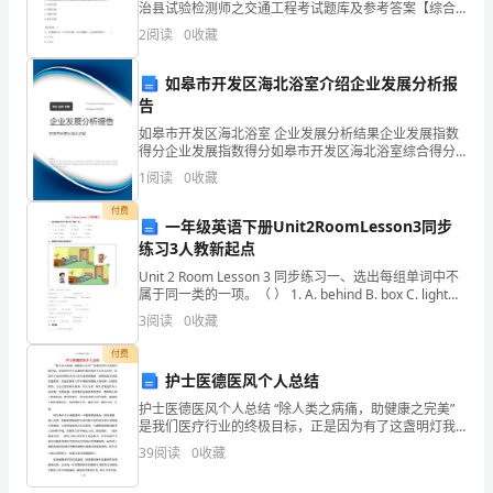
业
治县试验检测师之交通工程考试题库及参考答案【综合
卷】 第一部分 单选题(50题) 1、在常温下，如果压力增
内
2
阅读
0
收藏
加一倍，相对湿度会()。A.增加两倍B.
的
如皋市开发区海北浴室介绍企业发展分析报
告
基
如皋市开发区海北浴室 企业发展分析结果企业发展指数
本
得分企业发展指数得分如皋市开发区海北浴室综合得分
说明：企业发展指数根据企业规模、企业创新、企业风
1
阅读
0
收藏
职
险、企业活力四个维度对企业发展情况进行评价。该企
业的
付费
责
一年级英语下册Unit2RoomLesson3同步
练习3人教新起点
可
Unit 2 Room Lesson 3 同步练习一、选出每组单词中不
属于同一类的一项。（ ） 1. A. behind B. box C. light（
能
） 2.
3
阅读
0
收藏
会
付费
随
护士医德医风个人总结
护士医德医风个人总结 “除人类之病痛，助健康之完美”
着
是我们医疗行业的终极目标，正是因为有了这盏明灯我
们的努力才持之以恒，正是有了这份承诺社会对卫生行
39
阅读
0
收藏
时
业肃然起敬。虽然医患关系愈来愈紧张，但是在临床