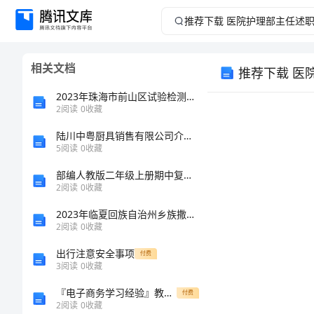
推
荐
相关文档
推荐下载 医
下
2023年珠海市前山区试验检测师之交通工程考试题库含答案【模拟题】
载
2
阅读
0
收藏
陆川中粤厨具销售有限公司介绍企业发展分析报告
医
5
阅读
0
收藏
院
部编人教版二年级上册期中复习资料
2
阅读
0
收藏
述职报告。
护
2023年临夏回族自治州乡族撒拉族自治县消防设施操作员消防设备高级技能考试题库【word】
2
阅读
0
收藏
理
出行注意安全事项
付费
部
3
阅读
0
收藏
『电子商务学习经验』教你如何优化全flash或局部flash的网站 电脑资料
付费
主
2
阅读
0
收藏