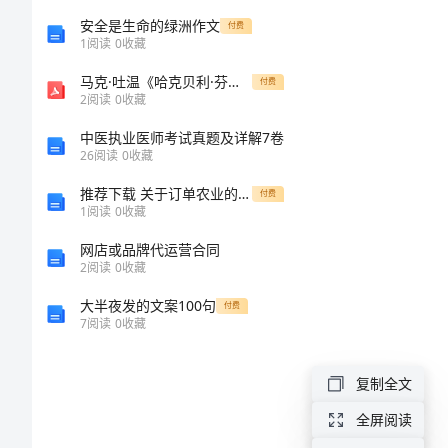
任
安全是生命的绿洲作文
付费
1
阅读
0
收藏
疗效果。
述
马克·吐温《哈克贝利·芬历险记》中的荒野解读
付费
2
阅读
0
收藏
职
中医执业医师考试真题及详解7卷
26
阅读
0
收藏
报
推荐下载 关于订单农业的社会实践调查报告
付费
告
1
阅读
0
收藏
网店或品牌代运营合同
医
2
阅读
0
收藏
院
大半夜发的文案100句
付费
护
7
阅读
0
收藏
理
复制全文
部
全屏阅读
主