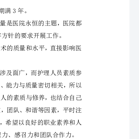
护理业务技术的质量和水平，直接影响医
琐，量大，涉及面广，而护理人员素质参
我个人的素质、能力与质量密切相关，所以
，注意提高个人的素质与修养，也结合自己
理中注重人文，团队、和谐等因素，平时注
相尊重和协作，希望以良好的职业素养和人
个人能做好的，3年来我延续护理部一贯
同探讨护理工作的思路及发展方向，工作互
务，把如何确保病人安全，改善护理服务和
的工作情况一、完善护理管理体系，建立
1、重新修订护士长工作手册，进一步完善