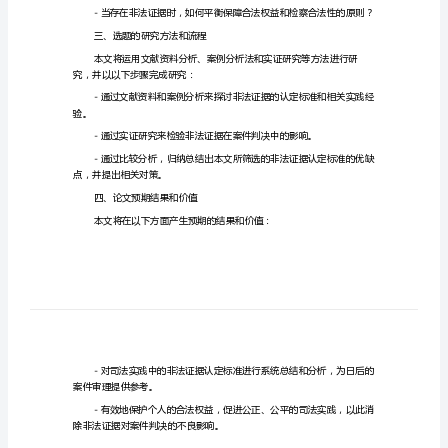
定
标
准
的
二、选题的研究目的
开
本文旨在探讨以下问题：
题
-如何
报
告
论
民
三、选题的研究方法和流程