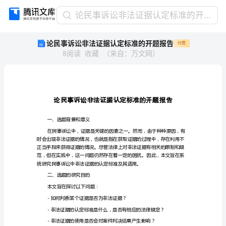
论
论民事诉讼非法证据认定标准的开题报告
民
论民事诉讼非法证据认定标准的开题报告
付费
事
8
阅读
收藏
（
来自
：
万文网
）
诉
讼
非
法
证
据
认
一、选题背景和意义