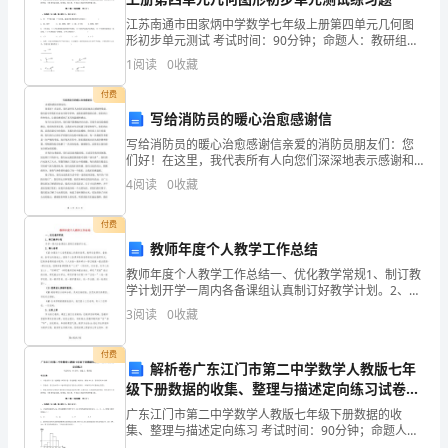
江苏南通市田家炳中学数学七年级上册第四单元几何图
事
形初步单元测试 考试时间：90分钟；命题人：教研组考
生注意：1、本卷分第I卷（选择题）和第Ⅱ卷（非选择
诉
1
阅读
0
收藏
题）两部分，满分100分，考试时间90分钟2、答卷
讼
付费
写给消防员的暖心治愈感谢信
中，
写给消防员的暖心治愈感谢信亲爱的消防员朋友们：您
们好！在这里，我代表所有人向您们深深地表示感谢和
证
敬意。您们是守护我们生命安全的守护神，是我们最坚
4
阅读
0
收藏
强的后盾。您们的工作和付出，让我们感受到了无尽的
据
温暖和感
付费
是
教师年度个人教学工作总结
关
教师年度个人教学工作总结一、优化教学常规1、制订教
学计划开学一周内各备课组认真制订好教学计划。2、精
键
心备课（1）加强在个人备课基础上的集体备课。教师在
3
阅读
0
收藏
备课标、备教材、备学生的基础上，重视个人备课和集
体
的
付费
解析卷广东江门市第二中学数学人教版七年
因
级下册数据的收集、整理与描述定向练习试卷
（含答案详解版）
素
广东江门市第二中学数学人教版七年级下册数据的收
集、整理与描述定向练习 考试时间：90分钟；命题人：
教研组考生注意：1、本卷分第I卷（选择题）和第Ⅱ卷