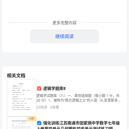
题
报
更多完整内容
告
继续阅读
一、
选
案件审理提供参考。
题
背
除非法证据对案件判决的不良影响。
相关文档
景
和
逻辑学题库8
逻辑学试题库（八）一、单项选择题（每小题 1 分，共
意
20 分）1．被称为“西方逻辑之父”的人是（A.亚里斯多德
B.苏格拉底2．区别不同类型逻辑形式的依据是（A.逻辑
义
20
阅读
0
收藏
变项 B.逻辑常项3．逻辑学的研
在
付费
强化训练江苏南通市田家炳中学数学七年级
民
上册第四单元几何图形初步单元测试练习题