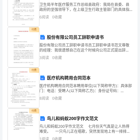
是
卫生局半年医疗服务工作总结县政府：我局在县委、县
宗
政府的坚强领导下，在上级卫生行政主管部门的具体指
“
导下，按照县委、县政府“四大奋斗目标”和“五气”新要
6
阅读
0
收藏
求，树立干部新形象，不断改善人民群众就医环境，提
教
高医
付费
创
股份有限公司员工辞职申请书
○
3
无产阶级必须掌握好哲学的精神武器
造
股份有限公司员工辞职申请书员工辞职申请书范文尊敬
的经理：我很遗憾自己在这个时候向公司正式提出辞
了
职。我自 年 月 日进入xxx股份有限公司， 年 月 日调入
3
阅读
0
收藏
xx部分，至今已过半载，恰是在这里
人。
”“
”“
付费
就
”
阶级不把哲学变成现实，就不可能消灭自己。
医疗机构聘用合同范本
医疗机构聘用合同范本聘用单位(以下简称甲方)：具体部
是
、
4xxxxxxxxxxxxxxxxxxxxxxxxxxxxxxxxxxxxxxxx?
门：电话：受聘人(以下简称乙方)：身份证号码：
__________ 联系电话：__________受
说，
8
阅读
0
收藏
1
宗
付费
会普遍存在而又必不可少的交换体系。
鸟儿和蚂蚁200字作文范文
教
3
鸟儿和蚂蚁200字作文范文 七月份天气真是让人热得
是
“”
难受。 一只鸟儿正在唱歌，突然发现地上有一排排黑
点，原来是蚂蚁，鸟儿说：“真傻，这么热的天还搬东
1
阅读
0
收藏