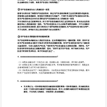
言
中
“”“”
“从
学和现实相统一的思想。
宗
“”
教
“”
批
判
转
向
底，就是抓住事物的根本。
法
和
政