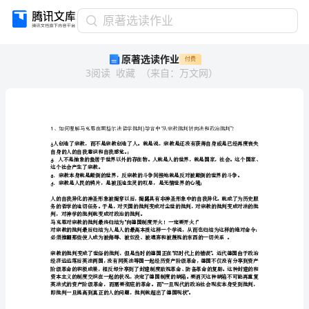
原
原著选读作业
著
原著选读作业
付费
选
3
阅读
收藏
（
来自
：
万文网
）
读
作
业
1、
如
何
1
○
理
自身的人的自我意识和自我感觉。；
解
○
2
这个社会产生了宗教。