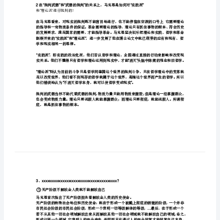
马
○
3
4
○
克
思
在
判，对神学的批判就变成对政治的批判。
黑
格
尔
法
哲
“
学
批
判}
和理论派进行批判的？
“‘
导