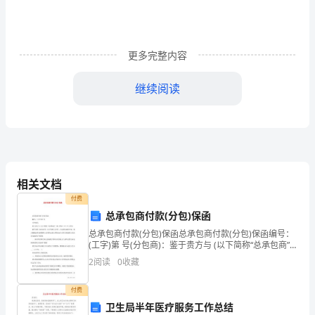
治
批
判”？
更多完整内容
eq
继续阅读
\o\ac(○,1)
、
3xxxxxxxxxxxxxxxxxxxxxxxxxxxxxxxxxxxxxxxx?
人
○
无产阶级不解放全人类就不能解放自己
1
创
造
相关文档
了
付费
宗
总承包商付款(分包)保函
社会解体的这个结
总承包商付款(分包)保函总承包商付款(分包)保函编号：
教，
(工字)第 号(分包商)：鉴于贵方与 (以下简称“总承包商”)
就 项目于 年 月 日签订编号为的《分包合同》(以下简称
2
阅读
0
收藏
○
而
无产阶级解放与全人类解放的一致性
2
主合同)，应总承包
不
付费
卫生局半年医疗服务工作总结