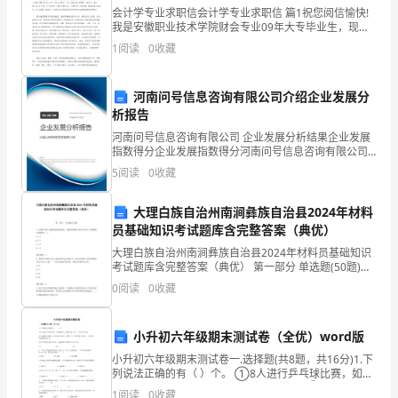
印
会计学专业求职信会计学专业求职信 篇1祝您阅信愉快!
象：
我是安徽职业技术学院财会专业09年大专毕业生，现在
读中央广播电视大学本科会计学专业。20xx年9 月参加
1
阅读
0
收藏
工作，现为中国农业银行马鞍山市开发区支行从事
在
筑起的洪闸所挡尽数西归。
长
河南问号信息咨询有限公司介绍企业发展分
析报告
江
河南问号信息咨询有限公司 企业发展分析结果企业发展
纪
指数得分企业发展指数得分河南问号信息咨询有限公司
综合得分说明：企业发展指数根据企业规模、企业创
5
阅读
0
收藏
新、企业风险、企业活力四个维度对企业发展情况进行
录
评价。
大理白族自治州南涧彝族自治县2024年材料
片
员基础知识考试题库含完整答案（典优）
的
大理白族自治州南涧彝族自治县2024年材料员基础知识
考试题库含完整答案（典优） 第一部分 单选题(50题)
音
1、混凝土施工质量验收规范规定，粗集料的最大粒径不
0
阅读
0
收藏
得大于钢筋最小间距的（ ）。A.1/
乐
小升初六年级期末测试卷（全优）word版
中，
小升初六年级期末测试卷一.选择题(共8题，共16分)1.下
林
列说法正确的有（ ）个。 ①8人进行乒乓球比赛，如果
每两人之间都比赛一场，一共比赛28场。②王叔叔把
1
阅读
0
收藏