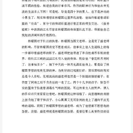
《男
人
四
十》，
是
很
久
以
前
的
事
了，
久