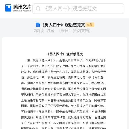
《男
《男人四十》观后感范文
人
《男人四十》观后感范文
付费
四
2
阅读
收藏
（
来自
：
贤阅文档
）
十》
观
后
感
范
文
《男