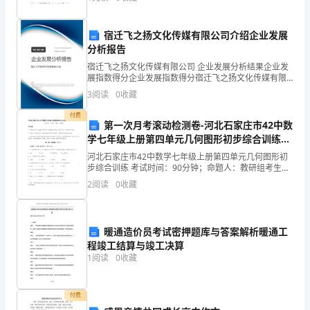
耀
10000元人民币存入银行，定期一年
国
宿迁飞之扬文化传媒有限公司介绍企业发展
分析报告
和
宿迁飞之扬文化传媒有限公司 企业发展分析结果企业发
阿
展指数得分企业发展指数得分宿迁飞之扬文化传媒有限
公司综合得分说明：企业发展指数根据企业规模、企业
3
阅读
0
收藏
靖
创新、企业风险、企业活力四个维度对企业发展情况进
行评
付费
依
第一次月考滚动检测卷-河北石家庄市42中数
学七年级上册第四单元几何图形初步综合训练试
偎
题（含解析）
河北石家庄市42中数学七年级上册第四单元几何图形初
步综合训练 考试时间：90分钟；命题人：教研组考生注
在
意：1、本卷分第I卷（选择题）和第Ⅱ卷（非选择题）两
2
阅读
0
收藏
部分，满分100分，考试时间90分钟2、答卷前
沙
发
暖通造价员考试密押题库与答案解析暖通工
上，
程竣工结算与竣工决算
1
阅读
0
收藏
痴
痴
付费