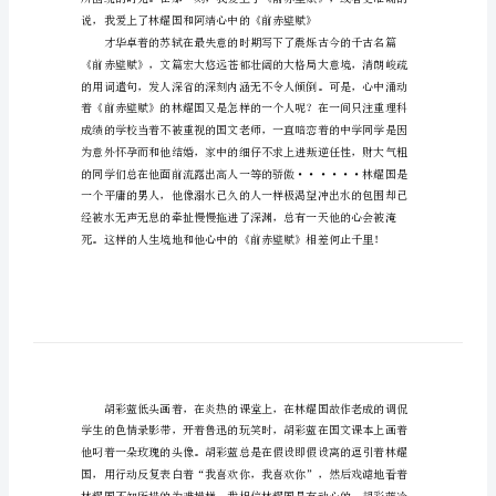
人
四
十》
观
后
感
范
文
第
一
次
看