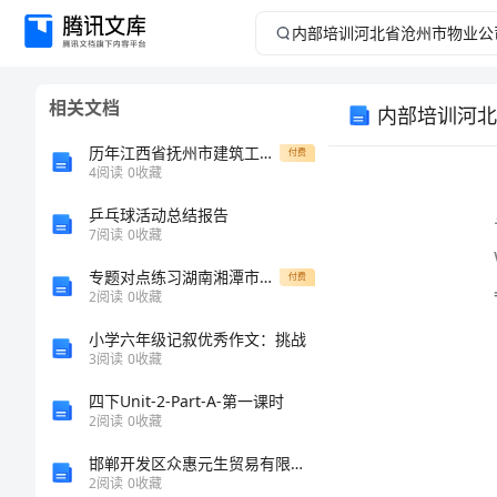
内
部
相关文档
培
历年江西省抚州市建筑工程三类人员安全知识岗前培训及继续教育考试题库大全附答案（综合卷）
付费
训
4
阅读
0
收藏
word
乒乓球活动总结报告
河
7
阅读
0
收藏
北
专题对点练习湖南湘潭市电机子弟中学物理北师大版八年级（下册）第七章运动和力章节测评练习题（详解）
付费
2
阅读
0
收藏
省
小学六年级记叙优秀作文：挑战
3
阅读
0
收藏
沧
四下Unit-2-Part-A-第一课时
州
2
阅读
0
收藏
邯郸开发区众惠元生贸易有限公司介绍企业发展分析报告
市
2
阅读
0
收藏