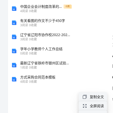
物
中国企业会计制度改革的主要内容和方向
付费
4
阅读
0
收藏
()
业
有关看图的作文不少于450字
A:
讲究效益
3
阅读
0
收藏
公
B:
规范调研
辽宁省辽阳市协作校2022-2023学年高一上学期期末语文试题 Word版含答案
3
阅读
0
收藏
C:
追求高档
司
D:
学年小学教师个人工作总结
实事求是
物
0
阅读
0
收藏
答案：D
最新辽宁省铁岭市银州区试验检测师之交通工程考试题库及参考答案（培优A卷）
业
1
阅读
0
收藏
管
方式采购合同范本模板
4
阅读
0
收藏
A:
理
B:
复制全文
基
C:
全屏阅读
D: