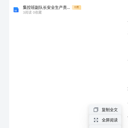
学
集控班副队长安全生产责任制
付费
3
阅读
0
收藏
生
发
言
稿
心。
2024
九
年
级
复制全文
中
全屏阅读
考