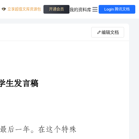
立享超值文库资源包
我的资料库
开通会员
Login 腾讯文档
编辑文档
时光飞逝，我们已经踏入了九年级的最后一年。在这个特殊
的时刻，我有幸站在这个讲台上，向各位老师和同学们发表一段
发言。首先，我要感谢老师们一年来的辛勤付出和悉心教导，没