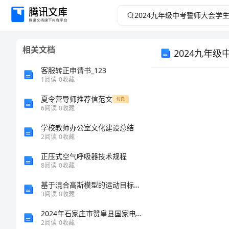
2024
九
相关文档
2024九年
年
客服转正申请书_123
级
1
阅读
0
收藏
中
夏令营导师推荐信范文
付费
6
阅读
0
收藏
考
学校教师办公室文化建设总结
2
阅读
0
收藏
誓
正压式空气呼吸器技术规程
8
阅读
0
收藏
师
基于混合高斯模型的运动目标检测技术研究的开题报告
大
3
阅读
0
收藏
2024年石家庄市赞皇县国家电网招聘之机械动力类考试题库（研优卷）
会
2
阅读
0
收藏