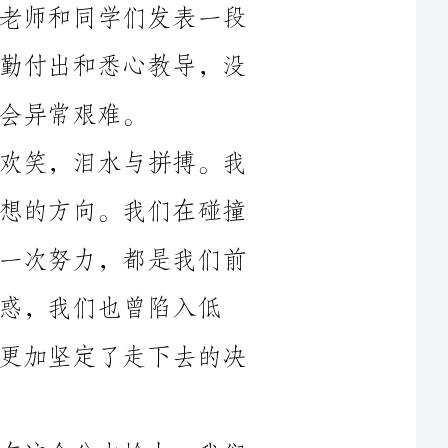
回顾过去的三年，我们经历了汗水与欢笑，泪水与拼搏。我
们曾一起推挤着奋进的步伐，努力走向梦想的方向。我们在碰撞
中不断学习、不断成长。每一次考试，每一次努力，都是我们前
陷入低
谷。但正是这样的曲折与坎坷，使得我们更加坚定了走下去的决
九年级，是我们中考的最后一年。站在这个分水岭上，我们
必须要正视挑战，要以饱满的热情投入到学习中去。中考虽然只
是一个短暂的考试，但是它对我们的重要性是不言而喻的。它不
仅仅考察了我们的知识掌握程度，更考察了我们的思维能力、应