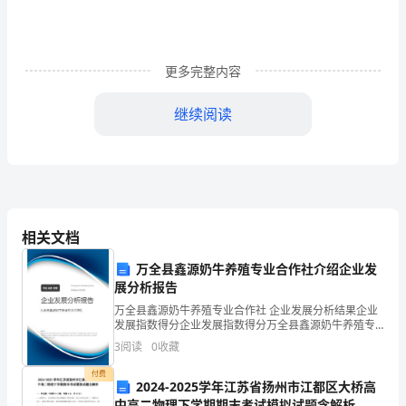
1、
某
更多完整内容
同
滑动变阻器短路滑动变阻器连入电路中的阻值较大
学
A.B.
继续阅读
定值电阻开路定值电阻的阻值较大
C.D.
在
探
究
相关文档
“电
万全县鑫源奶牛养殖专业合作社介绍企业发
阻
展分析报告
上
万全县鑫源奶牛养殖专业合作社 企业发展分析结果企业
发展指数得分企业发展指数得分万全县鑫源奶牛养殖专
的
业合作社综合得分说明：企业发展指数根据企业规模、
3
阅读
0
收藏
企业创新、企业风险、企业活力四个维度对企业发展情
电
况进
付费
2024-2025学年江苏省扬州市江都区大桥高
流
中高二物理下学期期末考试模拟试题含解析