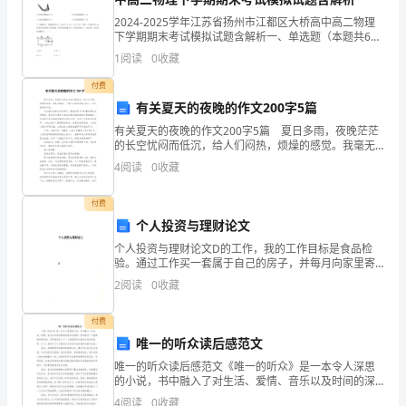
跟
2024-2025学年江苏省扬州市江都区大桥高中高二物理
下学期期末考试模拟试题含解析一、单选题（本题共6小
题，每题4分，共24分）1、如图所示，吊床用绳子拴在
两
1
阅读
0
收藏
两棵树上等高位置，某人先坐在吊床上，后躺在
端
付费
有关夏天的夜晚的作文200字5篇
电
有关夏天的夜晚的作文200字5篇 夏日多雨，夜晚茫茫
的长空忧闷而低沉，给人们闷热，烦燥的感觉。我毫无
压
睡意，干脆行走在热闹的大街上，聆听夏夜的诉说。
4
阅读
0
收藏
乌云埋伏在静止的树荫中，繁乱的星斗闪烁着怖满红
的
付费
关
个人投资与理财论文
系”
个人投资与理财论文D的工作，我的工作目标是食品检
验。通过工作买一套属于自己的房子，并每月向家里寄
时，
上一定的资金；4.利用所拥有的资金开一家服装店，这是
2
阅读
0
收藏
我最后的投资，以后的开销都是店的所收入。三、个人
总结
发
付费
现
唯一的听众读后感范文
唯一的听众读后感范文《唯一的听众》是一本令人深思
通
的小说，书中融入了对生活、爱情、音乐以及时间的深
刻思考与探索。作者通过一个独特的故事线索，引领读
4
阅读
0
收藏