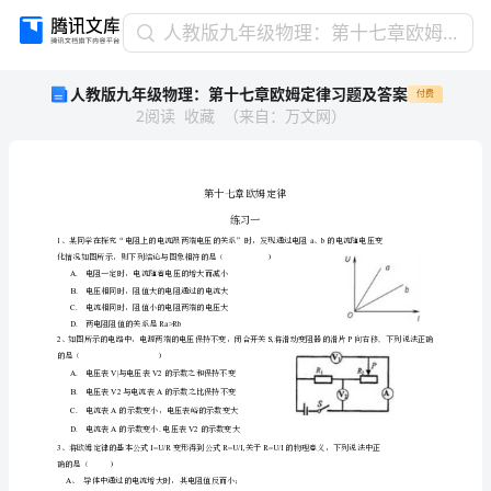
人
人教版九年级物理：第十七章欧姆定律习题及答案
教
人教版九年级物理：第十七章欧姆定律习题及答案
付费
版
2
阅读
收藏
（
来自
：
万文网
）
九
年
级
物
理：
练习一
第
十