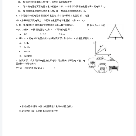
A.
电阻一定时，电流随着电压的增大而减小
七
电压相同时，阻值大的电阻通过的电流大
B.
电流相同时，阻值小的电阻两端的电压大
C.
章
D.
两电阻阻值的关系是
Ra>Rb
欧
的是（）
姆
电压表与电压表的示数之和保持不变
A.
V|V2
定
电压表与电流表的示数之比保持不变
B.
V2A
电流表的示数变小，电压表峪的示数变大
C.
A
律
电流表的示数变小.电压表的示数变大
D.
AV2
习
确的是（）
题
A
、导体中通过的电流增大时，其电阻值反而小；
B
、加在导体两端的电压增大时，其电阻也会相应增大；
及
C
D