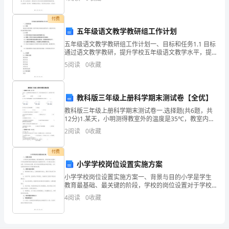
过
者进入了一个意境深远且富有启发性的世界。以下，我
将从几个
电
付费
五年级语文教学教研组工作计划
阻
五年级语文教学教研组工作计划一、目标和任务1.1 目标
a、
通过语文教学教研，提升学校五年级语文教学水平，提
高学生的语文素养和综合素质。1.2 任务（1）研究并制
5
阅读
0
收藏
b
定五年级语文教学教研计划。（2）整理、研究五
的
教科版三年级上册科学期末测试卷【全优】
电
教科版三年级上册科学期末测试卷一.选择题(共6题，共
12分)1.某天，小明测得教室外的温度是35℃，教室内的
流
温度是25℃，此时很有可能是（ ）。A.春季 B.夏季 C.冬
2
阅读
0
收藏
季
随
付费
电
小学学校岗位设置实施方案
压
小学学校岗位设置实施方案一、背景与目的小学是学生
教育最基础、最关键的阶段，学校的岗位设置对于学校
的管理和教育质量起着至关重要的作用。本方案旨在通
变
4
阅读
0
收藏
过合理、科学的岗位设置，提升学校的管理效能和教育
质量，为
化