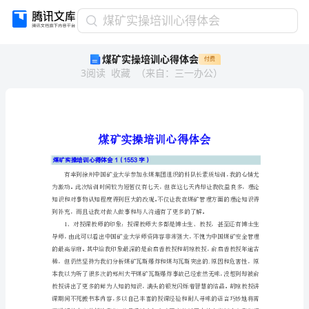
煤
煤矿实操培训心得体会
矿
煤矿实操培训心得体会
付费
实
3
阅读
收藏
（
来自
：
三一办公
）
操
培
训
心
得
体
煤矿实操培训心得体会1（1553字）
会