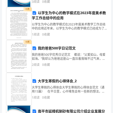
3
阅读
0
收藏
数根据企业规模、企业创新、企业风险、企业活力四个
心
维度
煤矿实操培训心得体会2（5393字）
付费
以学生为中心的教学模式在2023年度美术教
情
学工作总结中的应用
尤
以学生为中心的教学模式在2023年度美术教学工作总结
中的应用近年来，以学生为中心的教学模式已经成为了
为
美术教学的一种趋势。2023年度的美术教学工作总结
1
阅读
0
收藏
中，我们可以看到这种教学模式的广泛应用。本文将探
作，特制定本方案：
激
讨
付费
我的爸爸500字日记范文
动。
我的爸爸500字优秀日记范文 都说：“父爱如山，母爱
此
如海。”我却认为爸爸这座山一直压着我喘不过气来，他
更像是一座恐惧的火山，一旦爆发后果可不堪设想，令
2
阅读
0
收藏
次
人胆战心惊。直到那一天，我才真正体会到那山一般
培
大学生寒假的心得体会_2
训
大学生寒假的心得体会大学生寒假的心得体会范文（通
用15篇） 在平日里，心中难免会有一些新的想法，通
时
常就可以写一篇心得体会将其记下来，这样我们可以养
1
阅读
0
收藏
成良好的总结方法。是不是无从下笔、没有头绪？下面
间
是
较
南平市延樟机制砂有限公司介绍企业发展分