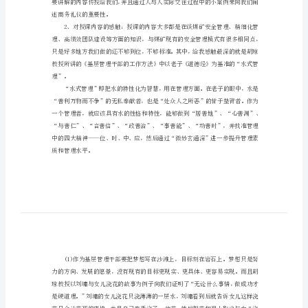
煤
矿
实
操
培
训
心
得
体
会
煤
矿
述商务礼仪的重要性。