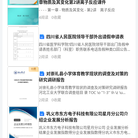
章物质及其变化第2讲离子反应课件
团
- - - - 第一章 - 物质及其变化 - 第2讲 离子反应
组
4
阅读
0
收藏
织
的
四川省人民医院领导干部外出请假申请表
四川省医学科学院?四川省人民医院领导干部出门告假申
科
请表姓名部门（科室）职务联系电话告假种类□因公告
假□因私告假（附有关证明资料）告假事由出门地址告
队
2
阅读
0
收藏
假时间从年月日到月日，合计天。部门建议负责人署
名：年月
长
付费
对崇礼县小学体育教学现状的调查及对策的
是卯，杜绝“差不多”现象。
素
研究调研报告
对崇礼县小学体育教学现状的调查及对策研究调研报告
质
河北工业大学联合调查组目 录 TOC \o "1-3" \h \z \u
HYPERLINK \l "_Toc394332913" 摘要 PAG
原则作为解决问题的指导思想。
培
2
阅读
0
收藏
训，
巩义市东方电子科技有限公司星月分公司介
绍企业发展分析报告
我
巩义市东方电子科技有限公司星月分公司 企业发展分析
的
结果企业发展指数得分企业发展指数得分巩义市东方电
子科技有限公司星月分公司综合得分说明：企业发展指