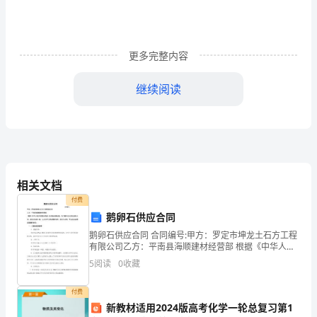
徐
州
中
更多完整内容
国
继续阅读
矿
业
大
学
相关文档
参
付费
鹅卵石供应合同
加
鹅卵石供应合同 合同编号:甲方：罗定市坤龙土石方工程
有限公司乙方：平南县海顺建材经营部 根据《中华人民
永
共和国合同法》及其他法
5
阅读
0
收藏
煤
付费
集
新教材适用2024版高考化学一轮总复习第1