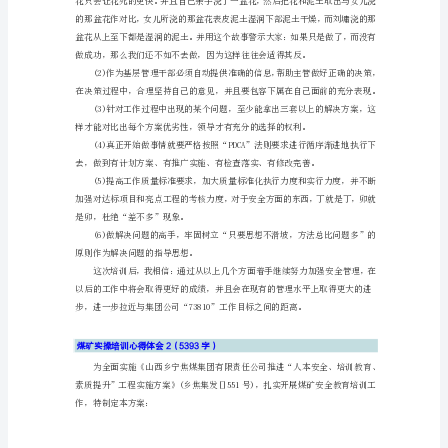
实
操
培
训
理”。
心
得
体
会
1（1553
字）
质和管理水平。
有
幸
到