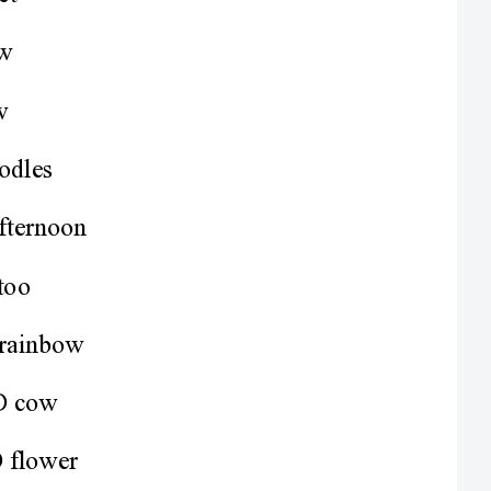
______________
__________