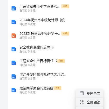
音
广东省韶关市小学英语六年级上学期期末模拟试卷（无听力音频）
付费
8
阅读
0
收藏
复
2024年抚州市中级统计师《统计工作实务》巅峰冲刺试卷及答案
2
阅读
0
收藏
习
2023新教材高中物理第十一章电路及其应用2导体的电阻课件新人教版必修第三册
付费
4
阅读
0
收藏
题
安全教育课后的反思_8
选
2
阅读
0
收藏
出
工程安全生产目标责任书
付费
2
阅读
0
收藏
发
湛江开发区花与礼鲜花店介绍企业发展分析报告
1.
音
4
阅读
0
收藏
不
3.
邀请同学聚会的邀请函
付费
2
阅读
0
收藏
同
复制全文
5.
的
全屏阅读
7.