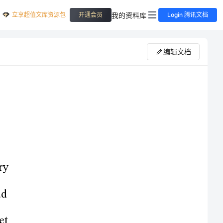
立享超值文库资源包
我的资料库
开通会员
Login 腾讯文档
编辑文档