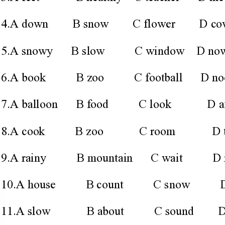
6.AbookBzooCfootballDnoodles
7.AballoonBfoodClookDafternoon
8.AcookBzooCroomDtoo
9.ArainyBmountainCwaitDrainbow
10.AhouseBcountCsnowDcow
11.AslowBaboutCsoundDflower
12.AsayBwaitCwayDmountain
复数形式复数形式
sandwich()__________2.hamburger()__________
单数形式复数形式
houses()___________4.tomato()_
复数形式单数形式
mouse()___________6.potatoes()____
复数形式
bridge()___________8.noproblem_________________