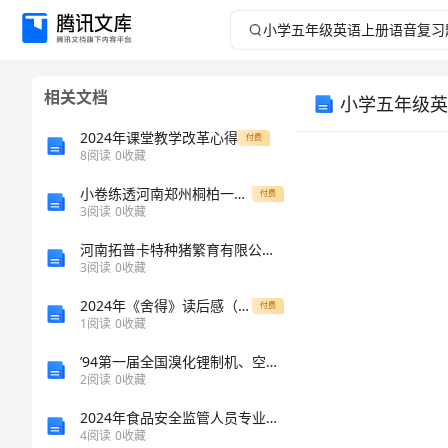
小
学
相关文档
小学五年级英
五
2024年课堂教学改革心得
付费
年
8
阅读
0
收藏
小卷练透河南郑州桐柏一中数学七年级上册第三章一元一次方程方程单元测评B卷（解析版）
级
付费
3
阅读
0
收藏
英
河南拓普卡特种猪繁育有限公司介绍企业发展分析报告
3
阅读
0
收藏
语
2024年《舍得》读后感（精选6篇）
付费
1
阅读
0
收藏
上
’94第一届全国溴化锂制机、空调热泵机组技术展览会即将开幕
册
2
阅读
0
收藏
2024年食品安全监管人员专业知识考核试题 含答案
语
4
阅读
0
收藏