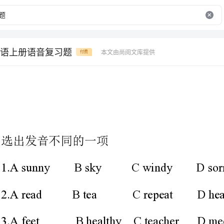
语上册语音复习题
本文由尚阅文库提供
付费
选出发音不同的一项
1.AsunnyBskyCwindyDsorry
2.AreadBteaCrepeatDhead
3.AfeetBhealthyCteacherDmeet
4.AdownBsnowCflowerDcow
5.AsnowyBslowCwindowDnow