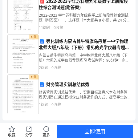
2022-2023学年苏科版九年级数学上册阶段
区
房改造等三个项目的征迁工作。
性综合测试题(附答案)
委、
2022-2023 学年苏科版九年级数学上册阶段性综合测试
前征迁工作已全部完成。
题（附答案）一．选择题（本大题共 8 小题，共 24 分）
区
1．下列关于 x 的函数一定为二次函数的是（A．y＝
11
阅读
0
收藏
2x+1 B．y＝ax2+bx+
政
底、丈量、签订协议等工作。
付费
强化训练内蒙古翁牛特旗乌丹第一中学物理
府
北师大版八年级（下册）常见的光学仪器专题练
习练习题（详解）
（三）安置点建设
的
内蒙古翁牛特旗乌丹第一中学物理北师大版八年级（下
册）常见的光学仪器专题练习 考试时间：90分钟；命题
人：教研组考生注意：1、本卷分第I卷（选择题）和第Ⅱ
坚
2
阅读
0
收藏
卷（非选择题）两部分，满分100分，考试时间90
强
付费
财务管理实训总结优秀
领
财务管理实训总结优秀一、实训目标及意义本次财务管
（四）各项目收尾及其他工作
理实训旨在通过模拟企业财务运作的方式，提高学生的
导
财务管理能力和实际操作技能，加深对财务管理理论的
1
阅读
0
收藏
理解和应用。通过实践，使学生在实际情况下判断、分
下，
析和解决
2、安置合福铁路项目20户被征迁户。
在
各
立即使用
收藏
分享
更多