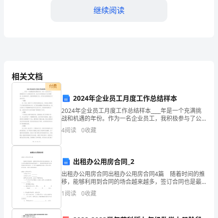
工
继续阅读
作
总
结
目前，征迁工作正在进行中。
报
相关文档
作正在进行中。
告
付费
2024年企业员工月度工作总结样本
今
2024年企业员工月度工作总结样本____年是一个充满挑
实施征迁工作。
年
战和机遇的年份。作为一名企业员工，我积极参与了公
司的各项工作，并全力以赴地完成了自己的职责。在这
4
阅读
0
收藏
篇总结中，我将回顾我的工作，并对自己的表现进行评
以
等遇到的需征迁，我办将积极协调处理。
来，
出租办公用房合同_2
我
出租办公用房合同出租办公用房合同4篇 随着时间的推
移，能够利用到合同的场合越来越多，签订合同也是最
办
核算工作。
有效的法律依据之一。相信很多朋友都对拟合同感到非
1
阅读
0
收藏
常苦恼吧，以下是小编整理的出租办公用房合同，欢迎
（二）旧城旧村改造项目征迁工作
在