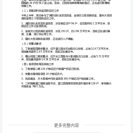
成。
重
前，征迁工作已完成。
点
工
程
建
设
办
前，已领取征迁任务，将
公
室
上
半
年
更多完整内容