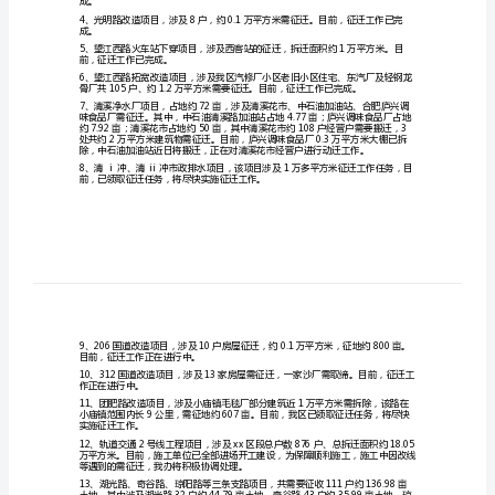
一、上半年工作开展情况
上
半
况报告如下：
年
（一）重点工程项目征迁工作
工
作
总
前，征迁工作已完成，施
结
报
工作已完成。
告
成。
区