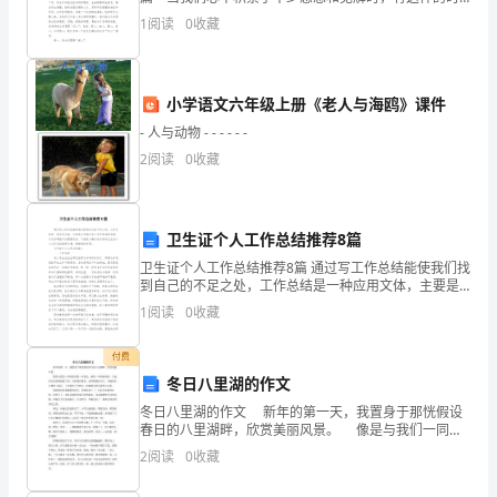
领
机，要好好记录下来，这样能够给人努力向前的动力。
1
阅读
0
收藏
导
那么你知道心得体会如何写吗？以下是小编帮大家整理
的
和
小学语文六年级上册《老人与海鸥》课件
同
- 人与动物 - - - - - -
事
2
阅读
0
收藏
们
对
卫生证个人工作总结推荐8篇
我
卫生证个人工作总结推荐8篇 通过写工作总结能使我们找
到自己的不足之处，工作总结是一种应用文体，主要是
记录我们在工作中取得的成绩，以及有哪些不足需要改
们
1
阅读
0
收藏
进，下面是小编为您分享的卫生证个人工作总结推荐
保
付费
安
冬日八里湖的作文
冬日八里湖的作文 新年的第一天，我置身于那恍假设
队
春日的八里湖畔，欣赏美丽风景。 像是与我们一同欢
迎旧的一年离去、新的一年到来似的，久违的太阳难得
2
阅读
0
收藏
伍
地露了脸，向着我们微笑。这样晴朗的天气，为我的好