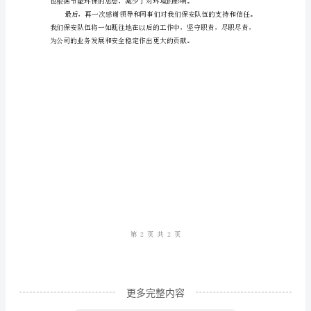
度
任
务
三、文明礼仪
完
成
情
况
公司树立了良好的形象。
汇
四、紧急应急处理
报
尊
敬
的
更多完整内容
领