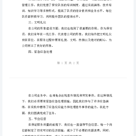
成
情
们2023年度的任务完成情况。
况
一、安保工作
汇
报
保
安
班
长
二、培训工作
2023
年