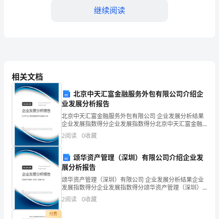
导、
继续阅读
各
位
同
相关文档
事：
北京中天汇富金融服务外包有限公司介绍企
时
面，我们圆满完成了任务。
业发展分析报告
光
北京中天汇富金融服务外包有限公司 企业发展分析结果
五、节俭经营
企业发展指数得分企业发展指数得分北京中天汇富金融
如
服务外包有限公司综合得分说明：企业发展指数根据企
2
阅读
0
收藏
业规模、企业创新、企业风险、企业活力四个维度对企
白
业发
颂华资产管理（深圳）有限公司介绍企业发
驹
展分析报告
过
颂华资产管理（深圳）有限公司 企业发展分析结果企业
发展指数得分企业发展指数得分颂华资产管理（深圳）
有限公司综合得分说明：企业发展指数根据企业规模、
隙，
2
阅读
0
收藏
企业创新、企业风险、企业活力四个维度对企业发展情
况进
转
付费