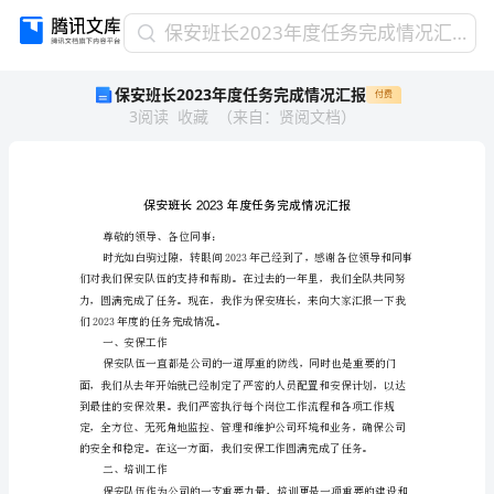
保
保安班长2023年度任务完成情况汇报
安
保安班长2023年度任务完成情况汇报
付费
班
3
阅读
收藏
（
来自
：
贤阅文档
）
长
2023
年
度
任
务
尊敬的领导、各位同事：
完