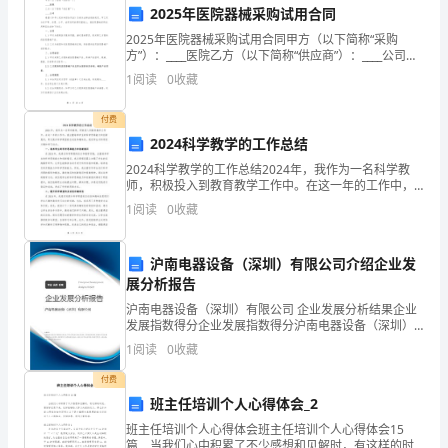
2025年医院器械采购试用合同
眼
2025年医院器械采购试用合同甲方（以下简称“采购
方”）：____医院乙方（以下简称“供应商”）：____公司根
间
据《中华人民共和国合同法》及相关法律法规的规定，
1
阅读
0
收藏
甲乙双方在平等、自愿、公平、诚实信用的原
2023
付费
年
2024科学教学的工作总结
已
2024科学教学的工作总结2024年，我作为一名科学教
师，积极投入到教育教学工作中。在这一年的工作中，
经
我注重培养学生的科学思维能力和创新意识，努力提升
1
阅读
0
收藏
科学课堂的互动性和趣味性，促进学生对科学的兴趣和
到
学
沪南电器设备（深圳）有限公司介绍企业发
了，
展分析报告
感
沪南电器设备（深圳）有限公司 企业发展分析结果企业
发展指数得分企业发展指数得分沪南电器设备（深圳）
谢
有限公司综合得分说明：企业发展指数根据企业规模、
1
阅读
0
收藏
企业创新、企业风险、企业活力四个维度对企业发展情
各
况进
付费
班主任培训个人心得体会_2
位
班主任培训个人心得体会班主任培训个人心得体会15
篇 当我们心中积累了不少感想和见解时，有这样的时