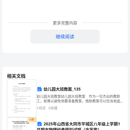
理》
模
更多完整内容
拟
真
继续阅读
题
证券投资风险类别是（）。
A
A.经营风险
卷
B.变现风险
(附
相关文档
C.再投资风险
答
幼儿园大班教案_135
案)
D.购买力风险
幼儿园大班教案幼儿园大班教案 作为一位杰出的教职
工，就难以避免地要准备教案，借助教案可以恰当地选
考
择和运用教学方法，调动学生学习的积极性。教案应该
1
阅读
0
收藏
怎么写呢？下面是小编为大家整理的幼儿园大班教案7
税收利益尤为明显的是（）。
篇，
试
付费
2025年山西省大同市平城区八年级上学期1
A.银行借款的税务管理
须
月期末物理经典模拟试题（含答案）