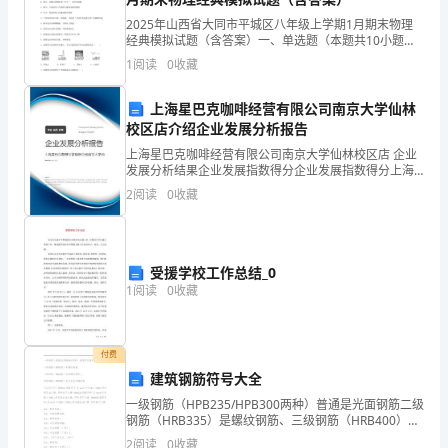
B.发行债券的税务管理
知：
2025年山西省大同市平城区八年级上学期1月期末物理
经典模拟试题（含答案）一、单选题（本题共10小题，
C.企业间拆借资金的税务管理
考
每题3分，共30分）1、下列关于物态变化的说法中，正
1
阅读
0
收藏
确的是（ ）A．春天，湘江河里冰雪消融
试
D.租赁的税务管理
上海星巴克咖啡经营有限公司南京大学仙林
时
校区店介绍企业发展分析报告
上海星巴克咖啡经营有限公司南京大学仙林校区店 企业
间：
A、净现值法
发展分析结果企业发展指数得分企业发展指数得分上海
星巴克咖啡经营有限公司南京大学仙林校区店综合得分
150
2
阅读
0
收藏
说明：企业发展指数根据企业规模、企业创新、企业风
B、静态回收期法
险、
分
C、年金净流量法
钟，
受援学校工作总结_0
D、动态回收期法
1
阅读
0
收藏
满
6、下列各项中，会降低债权价值的是（）。
分
A.改善经营环境
付费
为
建筑钢筋符号大全
B.扩大赊销比重
100
一级钢筋（HPB235/HPB300两种）普通是光面钢筋二级
钢筋（HRB335）是螺纹钢筋、三级钢筋（HRB400）也
C.举借新债
分。
是螺纹钢筋，、四级钢筋（HRB500）有月牙肋和螺纹等
2
阅读
0
收藏