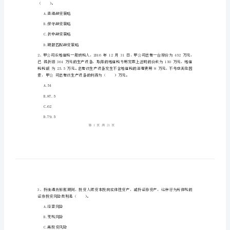
管
2、
理
3、
模
拟
姓名:_________
真
考号:_________
题
A
卷
（）。
(附
A.激进融资策略
答