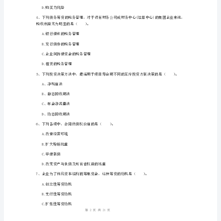
B.保守融资策略
案)
C.折中融资策略
广
D.期限匹配融资策略
东
省
中
级
A.54
会
B.87.5
计
C.62
师
D.79.5
《财
1
21
第页共页
务
管