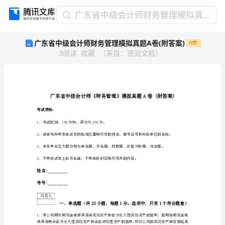
广
广东省中级会计师财务管理模拟真题A卷(附答案)
东
广东省中级会计师财务管理模拟真题A卷(附答案)
付费
省
3
阅读
收藏
（
来自
：
贤阅文档
）
中
级
会
计
师
财
考试须知：
务
1、
考试时间：150分钟，满分为100分。