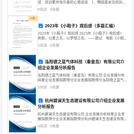
烟
说 培训累并快乐着的心情说说 1、舞蹈基本功培训，
虽然很累，但很充实很快乐，让自己学到了很多，加油
0
阅读
0
收藏
多
亲爱的自己。 2、努力突破自己，想要成为优
付费
年
2023年《小鞋子》观后感（多篇汇编）
的
2023年《小鞋子》观后感 2023年《小鞋子》观后感1
奔跑，以爱之名，以梦想之名。——题记 电影《小鞋
老
子》讲述了一个平凡的男孩，为了一个平凡的梦想不停
5
阅读
0
收藏
奔跑的故事。 家庭贫困的男孩阿里弄丢了妹
烟
泓阳德之蓝气体科技（秦皇岛）有限公司介
民，
绍企业发展分析报告
我
泓阳德之蓝气体科技（秦皇岛）有限公司 企业发展分析
结果企业发展指数得分企业发展指数得分泓阳德之蓝气
曾
体科技（秦皇岛）有限公司综合得分说明：企业发展指
3
阅读
0
收藏
数根据企业规模、企业创新、企业风险、企业活力四个
维度
经
杭州碧澜天生态建设有限公司介绍企业发展
尝
分析报告
杭州碧澜天生态建设有限公司 企业发展分析结果企业发
试
展指数得分企业发展指数得分杭州碧澜天生态建设有限
公司综合得分说明：企业发展指数根据企业规模、企业
4
阅读
0
收藏
过
创新、企业风险、企业活力四个维度对企业发展情况进
行评