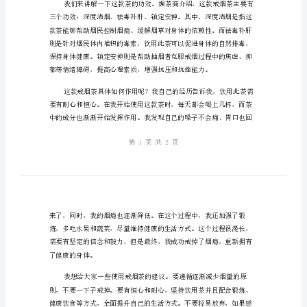
是，
以
下
是
如何帮助我戒掉了烟瘾的。
我
为
您
生
成
的
的作用，有利于保健养生。
一
篇
2000