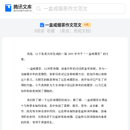
一
一盒戒烟茶作文范文
盒
一盒戒烟茶作文范文
付费
戒
3
阅读
收藏
（
来自
：
贤阅文档
）
烟
茶
作
文
范
文
章。
我