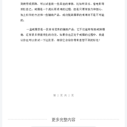
字
关
于
“一
盒
戒
烟
茶”
的
文
章。
一
更多完整内容
盒