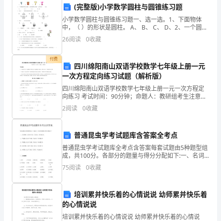
的
(完整版)小学数学圆柱与圆锥练习题
功
的。
小学数学圆柱与圆锥练习题一、选一选。1、下面物体
中，（ ）的形状是圆柱。 A、 B、 C、 D、2、一个圆锥
效
的体积是36dm3，它的底面积是18dm2，它的高是（
26
阅读
0
收藏
而
付费
四川绵阳南山双语学校数学七年级上册一元
备
一次方程定向练习试题（解析版）
受
四川绵阳南山双语学校数学七年级上册一元一次方程定
向练习 考试时间：90分钟；命题人：教研组考生注意：
青
1、本卷分第I卷（选择题）和第Ⅱ卷（非选择题）两部
2
阅读
0
收藏
分，满分100分，考试时间90分钟2、答卷前，考生
睐。
普通昆虫学考试题库含答案全考点
作
普通昆虫学考试题库全考点含答案每套试题由5种题型组
为
成，共100分。各部分的题量与得分分配如下:一、名词
解释：选10个名词，共30分，每小题3分二、单选题：
75
阅读
0
收藏
一
选10个小题，共20分，每小题2分三、多选题：
名
培训累并快乐着的心情说说 幼师累并快乐着
的心情说说
抽
培训累并快乐着的心情说说 幼师累并快乐着的心情说