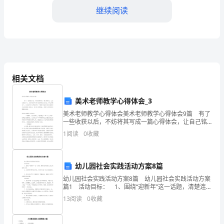
继续阅读
戒
烟
茶，
以
相关文档
深
度
美术老师教学心得体会_3
了健康的身体。
美术老师教学心得体会美术老师教学心得体会9篇 有了
清
一些收获以后，不妨将其写成一篇心得体会，让自己铭
记于心，这样我们可以养成良好的总结方法。那么问题
1
阅读
0
收藏
烟、
来了，应该如何写心得体会呢？下面是小编为大家收集
祛
幼儿园社会实践活动方案8篇
毒
幼儿园社会实践活动方案8篇 幼儿园社会实践活动方案
篇1 活动目标： 1、围绕“迎新年”这一话题，清楚连贯
补
地表达自己的愉快心情。 2、安静倾听同伴的讲话，并
13
阅读
0
收藏
感受大家一起谈话的愉悦。 3
肝