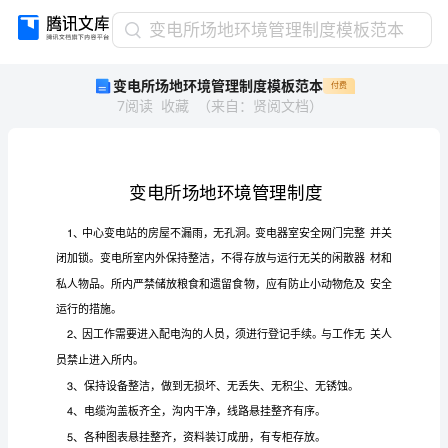
变
变电所场地环境管理制度模板范本
电
变电所场地环境管理制度模板范本
付费
所
7
阅读
收藏
（
来自
：
贤阅文档
）
场
地
环
境
管
理
制