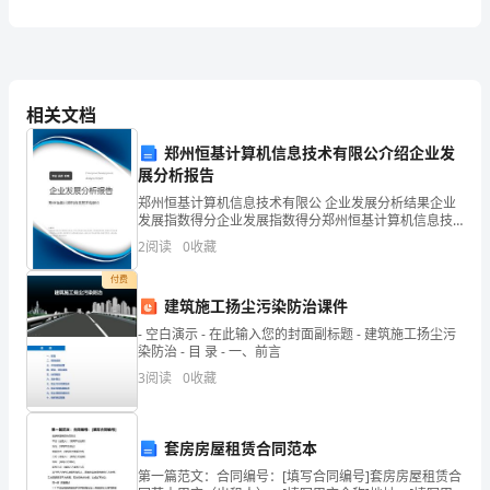
境
物
内
储放粮食
遗
食物
应有防
物
私人
品。所
严禁
和
留
，
止小动
危及
管
理
的措
相关文档
运行
施。
制
郑州恒基计算机信息技术有限公介绍企业发
度
展分析报告
郑州恒基计算机信息技术有限公 企业发展分析结果企业
、因工作需要进入配电沟
人员，须进行
记
。与工作无
1、
2
发展指数得分企业发展指数得分郑州恒基计算机信息技
术有限公综合得分说明：企业发展指数根据企业规模、
中
2
阅读
0
收藏
企业创新、企业风险、企业活力四个维度对企业发展情
况进
付费
心
内
员禁止进入所
建筑施工扬尘污染防治课件
变
- 空白演示 - 在此输入您的封面副标题 - 建筑施工扬尘污
染防治 - 目 录 - 一、前言
电
3
阅读
0
收藏
保持
备整
做
损
蚀
、
设
洁，
到无
坏、无丢失、无积尘、无锈
3
站
的
套房房屋租赁合同范本
盖板齐全
内
净
线
挂整齐有序
房
第一篇范文：合同编号：[填写合同编号]套房房屋租赁合