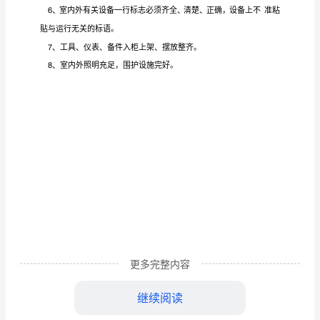
度
模
板
范
本
变
电
变
站的
变
室安全
、中心
电
房屋不漏雨，无孔洞。
电器
网
1
所
场
更多完整内容
锁
变
室内
保持整
存放
关的闲散
材
闭加
。
电所
外
洁，不得
与运行无
器
地
继续阅读
环