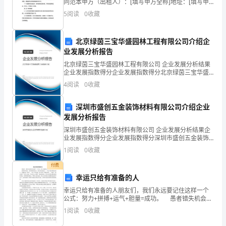
、电缆沟
，沟
干
，
路悬
4
同范本甲方（出租人）：[填写甲方全称]地址：[填写甲
方地址]联系方式：[填写甲方联系方式]乙方（承租
屋
5
阅读
0
收藏
人）：[填写乙方全称]地址：[填写乙方地址]联
不
各种
表
挂整齐
料
有专
存放
、
图
悬
，资
装订成册，
柜
5
北京绿茵三宝华盛园林工程有限公司介绍企
漏
业发展分析报告
雨，
北京绿茵三宝华盛园林工程有限公司 企业发展分析结果
企业发展指数得分企业发展指数得分北京绿茵三宝华盛
室内
有关
备
标
齐全
楚
备
、
外
设
一行
志必须
、清
、正确，设
上不准
园林工程有限公司综合得分说明：企业发展指数根据企
无
6
4
阅读
0
收藏
业规模、企业创新、企业风险、企业活力四个维度对企
业发
孔
深圳市盛创五金装饰材料有限公司介绍企业
发展分析报告
洞。
贴
关的标
与运行无
深圳市盛创五金装饰材料有限公司 企业发展分析结果企
变
业发展指数得分企业发展指数得分深圳市盛创五金装饰
材料有限公司综合得分说明：企业发展指数根据企业规
1
阅读
0
收藏
电
模、企业创新、企业风险、企业活力四个维度对企业发
展情
摆放整
、工具、仪
、
件入柜上架、
付费
7
器
幸运只给有准备的人
室
幸运只给有准备的人朋友们，我们永远要记住这样一个
公式：努力+拼搏+运气+胆量=成功。 愚者错失机会，
室内
充
护
完好
安
、
外照明
足，围
设施
智者善抓住机会，成功者创造机会 ，幸运只是给准备好
8
1
阅读
0
收藏
的人。机遇真是“神奇”，它给“疑无路”的人带来