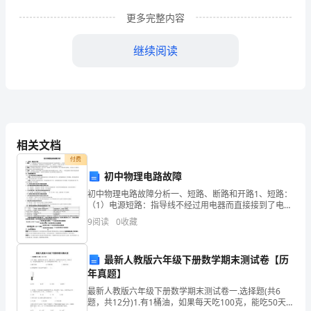
和
更多完整内容
企
继续阅读
业
规
章
制
相关文档
度，
付费
维
初中物理电路故障
初中物理电路故障分析一、短路、断路和开路1、短路：
护
企业的生产设备、设施。
（1）电源短路：指导线不经过用电器而直接接到了电源
的两极上。会导致电路中电流过大而烧坏电源。 （2）
矿
9
阅读
0
收藏
用电器短路：指串联的多个用电
山
最新人教版六年级下册数学期末测试卷【历
企
年真题】
三、非支架工不得擅
最新人教版六年级下册数学期末测试卷一.选择题(共6
业
题，共12分)1.有1桶油，如果每天吃100克，能吃50天；