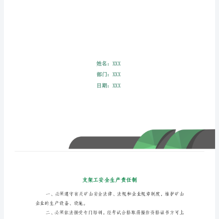
支
架
工
安
全
生
产
责
任
制
一、
必