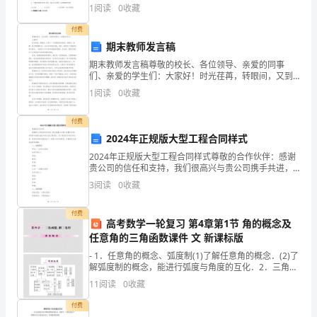
如果每天吃200克，能吃25天．每天的吃油量(单位：克)
的
1
阅读
0
收藏
速、无误地操作。
与所吃的时间(单位：天) （
生
付费
期末教师发言稿
产
期末教师发言稿尊敬的校长、各位领导、亲爱的同事
们、亲爱的学生们：大家好！时光荏苒，转眼间，又到
设
了一个学期的结束时刻。回顾这一学期，我不禁感慨万
1
阅读
0
收藏
分。在这半年的时间里，我们一起经历了无数的欢笑与
备、
泪水，一起
付费
设
2024年正规版大型工程合同样式
现象。
施。
2024年正规版大型工程合同样式尊敬的合作伙伴：感谢
贵公司的信任和支持，我们很高兴与贵公司携手共进，
二、
共同参与承接2024年的大型工程项目。为了规范双方的
3
阅读
0
收藏
合作关系，现将合同样式提供如下，请贵公司仔细阅读
必
付费
高考数学一轮复习 第4章第1节 角的概念及
须
任意角的三角函数课件 文 新课标版
架，发现支架有问题，应及时处理。
依
- 1．任意角的概念、弧度制(1)了解任意角的概念．(2)了
解弧度制的概念，能进行弧度与角度的互化．2．三角函
法
数(1)理解任意角三角函数(正弦、余弦、正切)的定义． -
11
阅读
0
收藏
接
付费