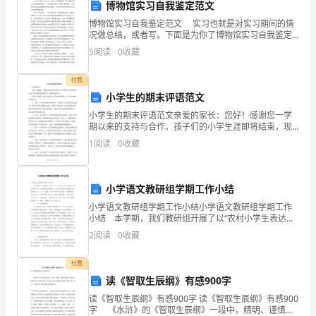
博物馆实习自我鉴定范文
受
博物馆实习自我鉴定范文 实习也就是对实习期间的情
况做总结，或者写。下面是为你了博物馆实习自我鉴定
专
范文，希望能帮助到您。 xx月xx日至xx月xx日，我在
5
阅读
0
收藏
xx市博物馆进“纸上得来终觉浅，绝知此事
门
付费
培
小学生的期末评语范文
训，
小学生的期末评语范文亲爱的家长：您好！感谢您一学
期以来的支持与合作。孩子们的小学生涯即将结束，现
经
在是时候给他们写一份期末的评语了。在这个学期里，
1
阅读
0
收藏
孩子们展现出了许多进步和努力。以下是对每位学生的
考
评语：1
试
小学语文教研组学期工作小结
小学语文教研组学期工作小结小学语文教研组学期工作
合
小结 本学期，我们教研组开展了以“农村小学生表达能
力的培养研究”为主题的教学研究，扎实有效地开展主题
格
2
阅读
0
收藏
化系列教研活动。以一个主题、四个环节(学习思辨、
取
付费
读《智取生辰纲》有感900字
得
读《智取生辰纲》有感900字 读《智取生辰纲》有感900
操
字 《水浒》的《智取生辰纲》一段中，精明、谨慎的