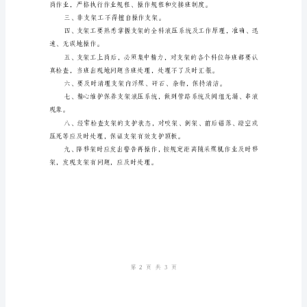
须
遵
守
有
关
姓名：
矿
山
部门：
安
日期：
全
法
律、
法
规