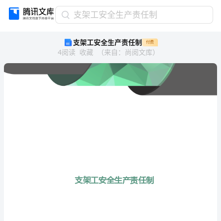
支
支架工安全生产责任制
架
支架工安全生产责任制
付费
工
4
阅读
收藏
（
来自
：
尚阅文库
）
安
全
生
产
责
任
制