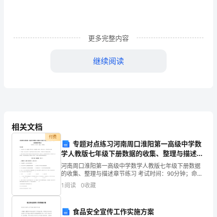
是
新
更多完整内容
教
材
继续阅读
第
十
册
中
相关文档
付费
的
专题对点练习河南周口淮阳第一高级中学数
学人教版七年级下册数据的收集、整理与描述章
一
节练习A卷（附答案详解）
河南周口淮阳第一高级中学数学人教版七年级下册数据
的收集、整理与描述章节练习 考试时间：90分钟；命题
篇
人：教研组考生注意：1、本卷分第I卷（选择题）和第Ⅱ
1
阅读
0
收藏
卷（非选择题）两部分，满分100分，考试时间90
课
文，
食品安全宣传工作实施方案