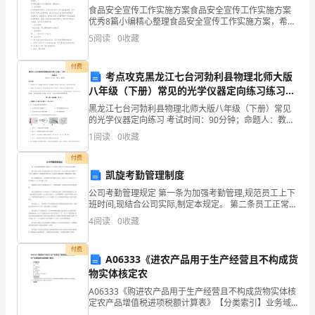
食品安全宣传工作实施方案食品安全宣传工作实施方案
讲
优秀8篇小编精心整理食品安全宣传工作实施方案，希望
这份食品安全宣传工作实施方案优秀8篇能够帮助大家，
述
5
阅读
0
收藏
给予大家在写作上的思路。更多食品安全宣传工作实施
的
表明了的主旨。
付费
考点攻克黑龙江七台河勃利县物理北师大版
是
八年级（下册）常见的光学仪器定向练习练习题
（含答案解析）
黑龙江七台河勃利县物理北师大版八年级（下册）常见
1908
的光学仪器定向练习 考试时间：90分钟；命题人：教研
二、学情分析
组考生注意：1、本卷分第I卷（选择题）和第Ⅱ卷（非选
年
1
阅读
0
收藏
择题）两部分，满分100分，考试时间90分钟2、
诺
付费
凯旋考勤管理制度
贝
公司考勤管理规定 第一条为加强考勤管理,规范员工上下
班时间,现结合公司实际,制定本规定。 第二条员工正常工
尔
作时间为每天上午8时至12时,下午2时至6时,每周6个工
4
阅读
0
收藏
作日,根据员工工种和所担负的任务,公司
医
付费
学
A06333《进农产品用于生产经营且不构成货
物实体核定农
奖
A06333《购进农产品用于生产经营且不构成货物实体核
定农产品增值税进项税额计算表》【分类索引】业务域
获
申报业务类别申报纳税表单类型纳税人填报设置依据