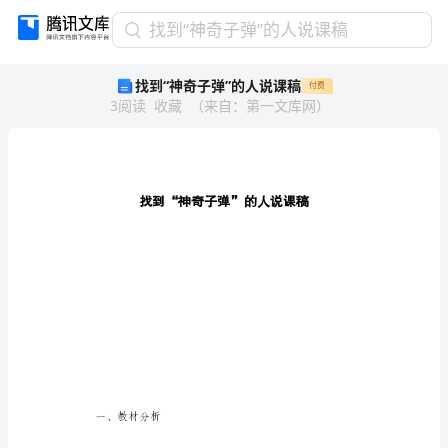
找
找到“神奇子弹”的人说课稿
到
找到“神奇子弹”的人说课稿
付费
“神
3
阅读
收藏
（
来自
：
第一文库网
）
奇
子
弹”
的
人
说
课