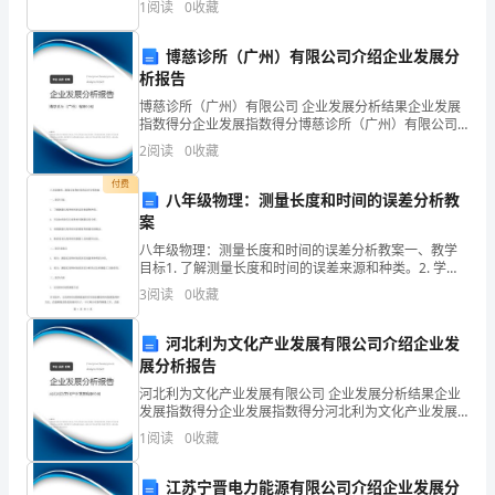
1
阅读
0
收藏
（表单来源）政策规定表单【政策依据】《国家税务总
更到位，突显教学的价值所在。
得
局关
博慈诊所（广州）有限公司介绍企业发展分
者
析报告
德
博慈诊所（广州）有限公司 企业发展分析结果企业发展
指数得分企业发展指数得分博慈诊所（广州）有限公司
综合得分说明：企业发展指数根据企业规模、企业创
国
2
阅读
0
收藏
新、企业风险、企业活力四个维度对企业发展情况进行
评价。
医
付费
八年级物理：测量长度和时间的误差分析教
学
案
八年级物理：测量长度和时间的误差分析教案一、教学
家
目标1. 了解测量长度和时间的误差来源和种类。2. 学会
如何进行长度和时间测量误差分析。3. 掌握测量长度和
3
阅读
0
收藏
欧
时间的精度和准确度的概念。4. 熟悉常见长度
立
河北利为文化产业发展有限公司介绍企业发
展分析报告
希
河北利为文化产业发展有限公司 企业发展分析结果企业
发展指数得分企业发展指数得分河北利为文化产业发展
看
有限公司综合得分说明：企业发展指数根据企业规模、
1
阅读
0
收藏
企业创新、企业风险、企业活力四个维度对企业发展情
到
况进
江苏宁晋电力能源有限公司介绍企业发展分