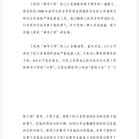
稿
找
到
“神
奇
子
弹”
的
一、教材分析
人
说
课
稿