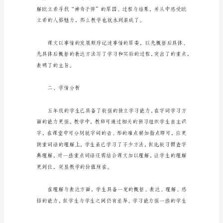
一、
教
材
分
伤害人体的“神奇子弹”的故事。
析
《找
到
“神
奇
子
弹”
的
人》