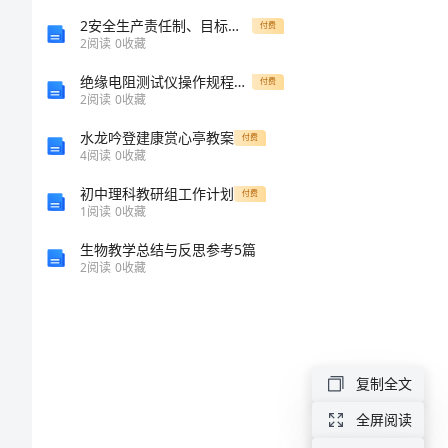
重
2安全生产责任制、目标责任书的考核与奖惩记录
付费
2
阅读
0
收藏
皮
绝缘电阻测试仪操作规程、步骤和使用方法
带
付费
2
阅读
0
收藏
秤
水龙吟登建康赏心亭教案
付费
技
4
阅读
0
收藏
术
初中理科教研组工作计划
付费
1
阅读
0
收藏
规
生物教学总结与反思参考5篇
范
2
阅读
0
收藏
电
子
皮
复制全文
带
全屏阅读
称