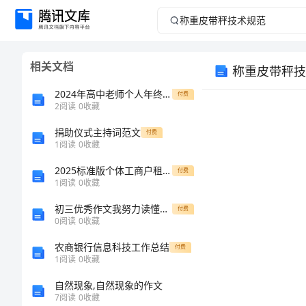
称
重
相关文档
称重皮带秤技
皮
2024年高中老师个人年终工作总结优秀范文
付费
带
2
阅读
0
收藏
捐助仪式主持词范文
秤
付费
1
阅读
0
收藏
技
2025标准版个体工商户租赁合同模板(合同范本)
付费
1
阅读
0
收藏
术
初三优秀作文我努力读懂父母
付费
0
阅读
0
收藏
规
农商银行信息科技工作总结
付费
范
1
阅读
0
收藏
自然现象,自然现象的作文
称
7
阅读
0
收藏