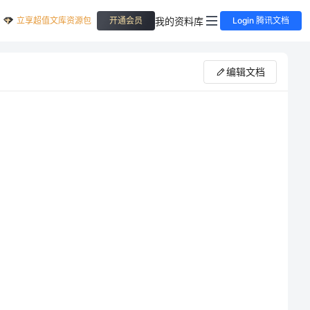
立享超值文库资源包
我的资料库
开通会员
Login 腾讯文档
编辑文档