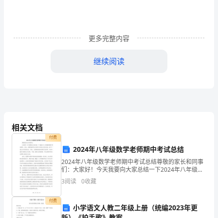
得
体
会
更多完整内容
是
继续阅读
指
一
更好地做到为人师表、廉洁从教。
种
读
相关文档
书、
付费
2024年八年级数学老师期中考试总结
实
2024年八年级数学老师期中考试总结尊敬的家长和同事
践
们：大家好！今天我要向大家总结一下2024年八年级数
学期中考试情况。首先，我要感谢学生们的努力和家长
3
阅读
0
收藏
们的支持，给予了我这次考试的机会。同时，也要感谢
后
付费
所
小学语文人教二年级上册（统编2023年更
新）《拍手歌》教案