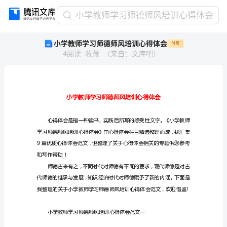
小
小学教师学习师德师风培训心得体会
学
小学教师学习师德师风培训心得体会
付费
教
4
阅读
收藏
（
来自
：
文库吧
）
师
学
习
师
德
师
风