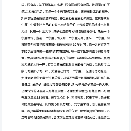
习
师
德
类，这都是师德。
师
风
培
训
心
得
体
会
心