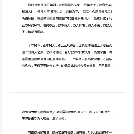
培
训
和写作帮助！
心
得
体
会
小
学
教
师
学