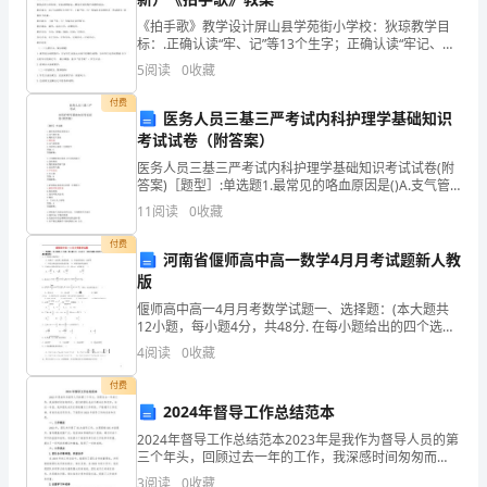
写
《拍手歌》教学设计屏山县学苑街小学校：狄琼教学目
的
标：.正确认读“牢、记”等13个生字；正确认读“牢记、孔
雀、雄鹰”等词语。.正确、流利地朗读课文；能读出儿歌
5
阅读
0
收藏
的节奏，做拍手游戏。.了解“隹zhui、鸟”
感
付费
医务人员三基三严考试内科护理学基础知识
受
考试试卷（附答案）
性
医务人员三基三严考试内科护理学基础知识考试试卷(附
答案)［题型］:单选题1.最常见的咯血原因是()A.支气管
文
扩张B.慢性支气管炎C.肺结核D.支气管肺癌E.风湿性心脏
11
阅读
0
收藏
病二尖瓣狭窄答案：C答案解析：2.
字。
付费
河南省偃师高中高一数学4月月考试题新人教
《小
版
学
偃师高中高一4月月考数学试题一、选择题：(本大题共
12小题，每小题4分，共48分. 在每小题给出的四个选项
中，只有一项是符合题目要求的)1．下列说法正确的是
教
4
阅读
0
收藏
( )A．钝角不一定是第二象限的角 B
师
付费
2024年督导工作总结范本
学
2024年督导工作总结范本2023年是我作为督导人员的第
三个年头，回顾过去一年的工作，我深感时间匆匆而
习
过，我们的团队也在不断成长和进步。在这一年里，我
3
阅读
0
收藏