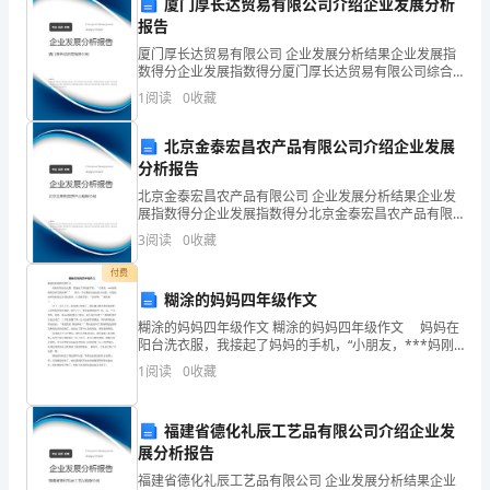
厦门厚长达贸易有限公司介绍企业发展分析
年
报告
厦门厚长达贸易有限公司 企业发展分析结果企业发展指
已
数得分企业发展指数得分厦门厚长达贸易有限公司综合
得分说明：企业发展指数根据企业规模、企业创新、企
1
阅读
0
收藏
经
业风险、企业活力四个维度对企业发展情况进行评价。
该企
过
北京金泰宏昌农产品有限公司介绍企业发展
分析报告
力。
去
北京金泰宏昌农产品有限公司 企业发展分析结果企业发
展指数得分企业发展指数得分北京金泰宏昌农产品有限
了
公司综合得分说明：企业发展指数根据企业规模、企业
3
阅读
0
收藏
创新、企业风险、企业活力四个维度对企业发展情况进
半
行评
付费
年。
糊涂的妈妈四年级作文
糊涂的妈妈四年级作文 糊涂的妈妈四年级作文 妈妈在
值
三、下一阶段工作计划
阳台洗衣服，我接起了妈妈的手机，“小朋友，***妈刚
刚有没有丢钱包啊？” 那头一个自称保安叔叔的人问我，
此
1
阅读
0
收藏
可是我没听妈妈说过丢钱包的事，于是我答
之
福建省德化礼辰工艺品有限公司介绍企业发
际，
展分析报告
福建省德化礼辰工艺品有限公司 企业发展分析结果企业