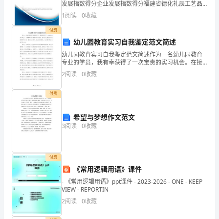
我
发展指数得分企业发展指数得分福建省德化礼辰工艺品
有限公司综合得分说明：企业发展指数根据企业规模、
代
1
阅读
0
收藏
企业创新、企业风险、企业活力四个维度对企业发展情
况进
表
付费
幼儿园教育实习自我鉴定范文简述
镇
幼儿园教育实习自我鉴定范文简述作为一名幼儿园教育
专业的学员，我有幸获得了一次宝贵的实习机会。在接
企
触到实际教学工作的同时，我对自己进行了深刻的思考
2
阅读
0
收藏
和反省。通过这次实习，我收获了很多，也发现了我自
管
己的不足
付费
站、
希望与梦想作文范文
园
3
阅读
0
收藏
区
办
付费
全
《常用逻辑用语》课件
- 《常用逻辑用语》ppt课件 - 2023-2026 - ONE - KEEP
体
VIEW - REPORTIN
2
阅读
0
收藏
员