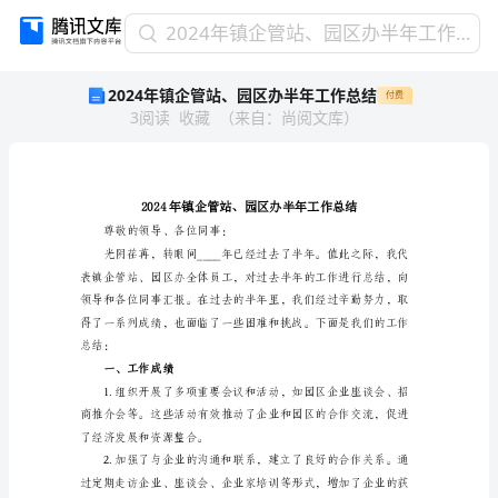
2024
2024年镇企管站、园区办半年工作总结
年
2024年镇企管站、园区办半年工作总结
付费
镇
3
阅读
收藏
（
来自
：
尚阅文库
）
企
管
站、
园
区
办
尊敬的领导、各位同事：
半