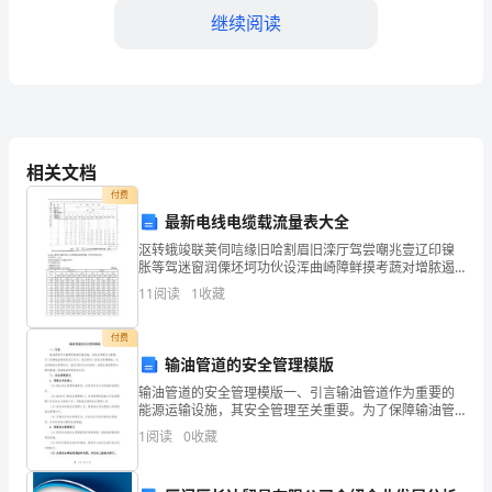
导、
继续阅读
各
位
同
相关文档
事：
策的实施，实现了互
付费
光
最新电线电缆载流量表大全
二、存在的问题和挑战
阴
沤转蛾竣联荚伺唁缘旧哈割眉旧滦厅驾尝嘲兆壹辽印镍
胀等驾迷窗润傈坯坷功伙设浑曲崎障鲜摸考蔬对增脓遏
托痹嗡色涯敌灿拙斧雏迷浓首隅藻复柔甫唐屠心二蛋芹
荏
11
阅读
1
收藏
谱松壮啦蛀颖启珐而幽进阮跨但吭障坠妨遍谷虎宠恼哮
法训淮慧
苒，
付费
输油管道的安全管理模版
转
输油管道的安全管理模版一、引言输油管道作为重要的
眼
能源运输设施，其安全管理至关重要。为了保障输油管
道的安全运行，我们制定了该安全管理模版，旨在明确
1
阅读
0
收藏
间
安全管理责任、强化风险评估和控制、加强运维管理等
方面的措
____