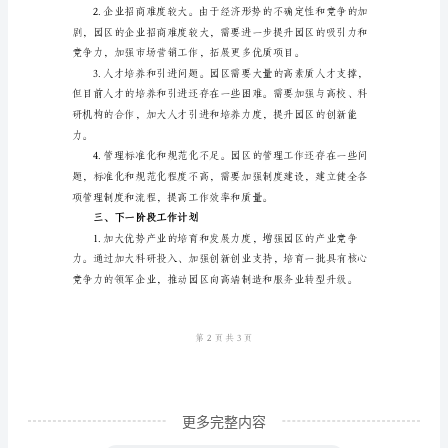
园
区
办
半
年
工
作
点。
总
结
尊
敬
的
更多完整内容
领