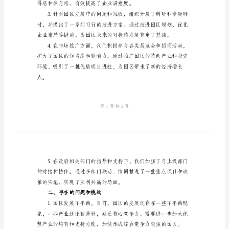
年
工
作
总结：
总
一、工作成绩
结
2024
年
了经济发展和资源整合。
镇
企
管
站、