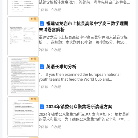
向
试题含解析注意事项:1．答题前，考生先将自己的姓名、
准考证号码填写清楚，将条形码准确粘贴在条形码区域
和
1
阅读
0
收藏
内。2．答题时请按要求用笔。3．请按照题号顺序在
付费
重
福建省龙岩市上杭县高级中学高三数学理期
末试卷含解析
点
福建省龙岩市上杭县高级中学高三数学理期末试卷含解
领
析一、 选择题：本大题共10小题，每小题5分，共50
分。在每小题给出的四个选项中，只有是一个符合题目
2
阅读
0
收藏
要求的1. 已知点．若曲线上存在两点，使为正三角形，
域。
付费
2.
英语长难句分析
组
1、 If you then examined the European national
youth teams that feed the World Cup and
professional r
织
1
阅读
0
收藏
教
付费
室
2024年镇委公众聚集场所清理方案
2024年镇委公众聚集场所清理方案内容如下： 根据最新
管
的要求和指示，为了确保公众聚集场所的安全和卫生，
我们制定了以下清理方案： 1. 加强巡查和监管措施，保
2
阅读
0
收藏
理
证公众聚集场所的整洁和安全。 2. 提高清洁