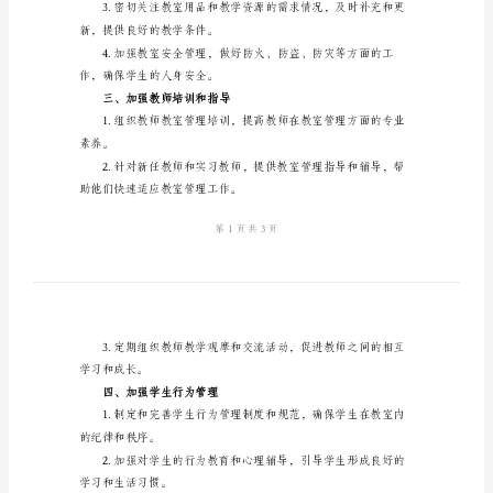
计
和重点领域。
划
和管理能力。
2024
年
研究和经验分享。
教
二、优化教室管理服务
室
管
理
率。
科
的
境的安全和舒适性。
工
作