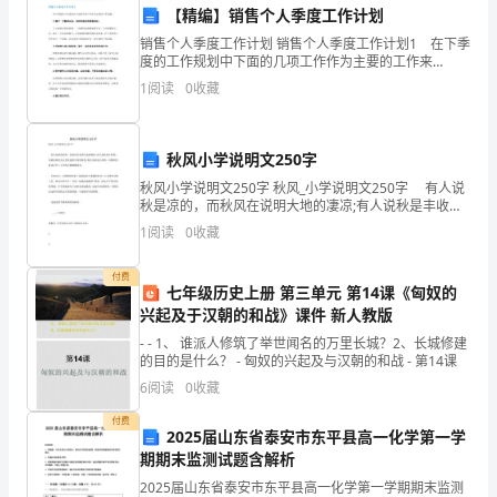
五、积极参与教研与科研活动
【精编】销售个人季度工作计划
发
销售个人季度工作计划 销售个人季度工作计划1 在下季
度的工作规划中下面的几项工作作为主要的工作来
展
做： 1)建立一支熟悉业务，而相对稳定的销售团
量和效果。
1
阅读
0
收藏
队。 人才是最宝贵的资源，一切销售业绩都起源于有
规
一个
划
秋风小学说明文250字
管理工作。
和
秋风小学说明文250字 秋风_小学说明文250字 有人说
秋是凉的，而秋风在说明大地的凄凉;有人说秋是丰收
目
的，而秋风则在为人们传递着丰收的喜悦;我认为秋是火
1
阅读
0
收藏
热的，而微凉的秋风让忙于工作的万物微微休息
新动态和研究成果。
标，
付费
七年级历史上册 第三单元 第14课《匈奴的
六、加强沟通与合作
明
兴起及于汉朝的和战》课件 新人教版
确
- - 1、 谁派人修筑了举世闻名的万里长城？2、长城修建
的目的是什么？ - 匈奴的兴起及与汉朝的和战 - 第14课
发
促进教学工作的协调推进。
6
阅读
0
收藏
展
付费
2025届山东省泰安市东平县高一化学第一学
方
期期末监测试题含解析
和建议。
2025届山东省泰安市东平县高一化学第一学期期末监测