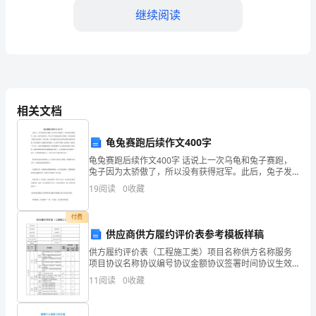
继续阅读
向
1.
制
定
学习和成长。
相关文档
和
四、加强学生行为管理
完
龟兔赛跑后续作文400字
善
龟兔赛跑后续作文400字 话说上一次乌龟和兔子赛跑，
兔子因为太骄傲了，所以没有获得冠军。此后，兔子发
的纪律和秩序。
奋努力，每天天不亮就起来练习赛跑，而且他还请了教
教
19
阅读
0
收藏
练为它辅导，风雨无阻。而乌龟整天挂着它那块奖牌在
室
付费
学习和生活习惯。
供应商供方履约评价表参考模板样稿
管
供方履约评价表（工程施工类）项目名称供方名称服务
理
项目协议名称协议编号协议金额协议签署时间协议生效
时间协议终止时间供方责任人及联络电话评定时间阶段
11
阅读
0
收藏
科
序号指标类别评定指标指标权重部门权重总权重
学生的行为表现和进展情况。
20％80％1
的