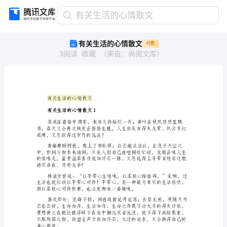
有
有关生活的心情散文
关
有关生活的心情散文
付费
生
3
阅读
收藏
（
来自
：
尚阅文库
）
活
的
心
情
散
有关生活的心情散文
文
有关生活的心情散文1
有