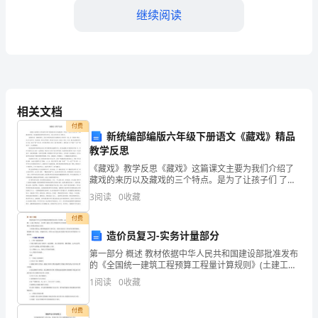
继续阅读
来
年
又
将
相关文档
灿
付费
新统编部编版六年级下册语文《藏戏》精品
烂
教学反思
一
《藏戏》教学反思《藏戏》这篇课文主要为我们介绍了
藏戏的来历以及藏戏的三个特点。是为了让孩子们 了解
片；
藏戏的形成，体会藏戏独具特色的艺术形式，体会文章
3
阅读
0
收藏
在表达上的特点。这篇课文是一篇略读课文，是以介绍
民风民
黄
付费
造价员复习-实务计量部分
叶
第一部分 概述 教材依据中华人民共和国建设部批准发布
的《全国统一建筑工程预算工程量计算规则》(土建工程
在
部分)，并参照《建设工程工程量清单计价规范》的要求
1
阅读
0
收藏
记得，而你更应该学着珍惜。
对一般土建工程的工程量计算加以介绍。 工程量计算
秋
付费