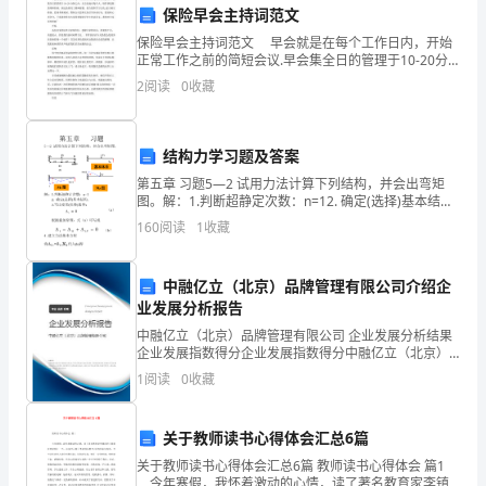
风
保险早会主持词范文
瑟
保险早会主持词范文 早会就是在每个工作日内，开始
正常工作之前的简短会议.早会集全日的管理于10-20分
瑟
钟之内，全方位地对每个人、每件事进展清理和控制，
2
阅读
0
收藏
到达改善员工精神面貌，创立组织学习文化,建立相
里
飘
结构力学习题及答案
第五章 习题5—2 试用力法计算下列结构，并会出弯矩
落，
图。解：1.判断超静定次数：n=12. 确定(选择)基本结
构。3.写出变形(位移)条件： （a）根据叠加原理，式
春
160
阅读
1
收藏
（a）可写成（b）4 .建立力法
天
中融亿立（北京）品牌管理有限公司介绍企
又
业发展分析报告
中融亿立（北京）品牌管理有限公司 企业发展分析结果
会
企业发展指数得分企业发展指数得分中融亿立（北京）
品牌管理有限公司综合得分说明：企业发展指数根据企
再
1
阅读
0
收藏
业规模、企业创新、企业风险、企业活力四个维度对企
业发
次
关于教师读书心得体会汇总6篇
焕
关于教师读书心得体会汇总6篇 教师读书心得体会 篇1
今年寒假，我怀着激动的心情，读了著名教育家李镇