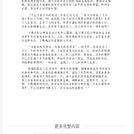
心
情
散
文
1
落
英
在
暮
春
中
凋
更多完整内容
零，