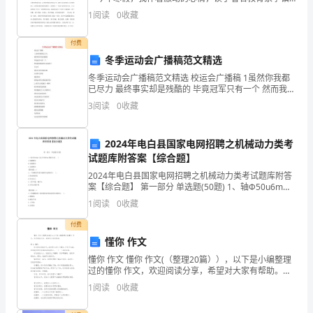
发
西的《做最好的老师》一书。这本书记载了李老师从教
1
阅读
0
收藏
25年的经验与收获，书中从作者步入岗位
出
付费
勃
冬季运动会广播稿范文精选
勃
冬季运动会广播稿范文精选 校运会广播稿 1虽然你我都
已尽力 最终事实却是残酷的 毕竟冠军只有一个 然而我们
生
就这样心灰意冷了 不决不
3
阅读
0
收藏
机。
2024年电白县国家电网招聘之机械动力类考
人
试题库附答案【综合题】
生
2024年电白县国家电网招聘之机械动力类考试题库附答
案【综合题】 第一部分 单选题(50题) 1、轴Φ50u6mm
自
与孔Φ50H7mm的配合是( )A.间隙配合B.过渡配合C.过盈
1
阅读
0
收藏
配合【答案】
是
付费
懂你 作文
有
懂你 作文 懂你 作文(（整理20篇）），以下是小编整理
过的懂你 作文，欢迎阅读分享，希望对大家有帮助。篇
得
1：懂你 你总是哀怨地叹气，说世界上没人了解你，可你
1
阅读
0
收藏
不知道，你那隐约的白发都
失