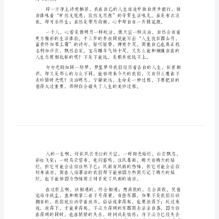
关
生
莫测，又怎敌得过岁月的沉淀？
活
的
心
踏实自在、淳朴无华？
情
散
文
有
关
生
身心俱疲。
活
的