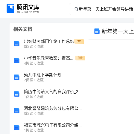
新
年
相关文档
新年第一天上
第
出纳财务部门年终工作总结
付费
一
8
阅读
0
收藏
小学音乐教育教案：提高孩子音乐素养
天
付费
4
阅读
0
收藏
上
幼儿中班下学期计划
2
阅读
0
收藏
班
简历中简洁大气的自我评价_2
1
阅读
0
收藏
开
河北暨隆建筑劳务分包有限公司介绍企业发展分析报告
会
3
阅读
0
收藏
福安市城兴电子有限公司介绍企业发展分析报告
领
1
阅读
0
收藏