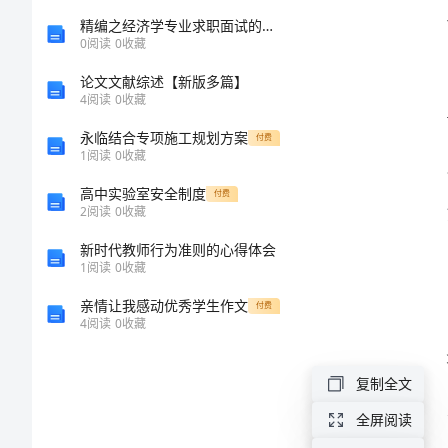
导
精编之经济学专业求职面试的自我介绍
0
阅读
0
收藏
讲
论文文献综述【新版多篇】
4
阅读
0
收藏
话
永临结合专项施工规划方案
付费
1
阅读
0
收藏
新
高中实验室安全制度
年
付费
2
阅读
0
收藏
第
新时代教师行为准则的心得体会
一
1
阅读
0
收藏
天
亲情让我感动优秀学生作文
付费
4
阅读
0
收藏
上
班
复制全文
开
全屏阅读