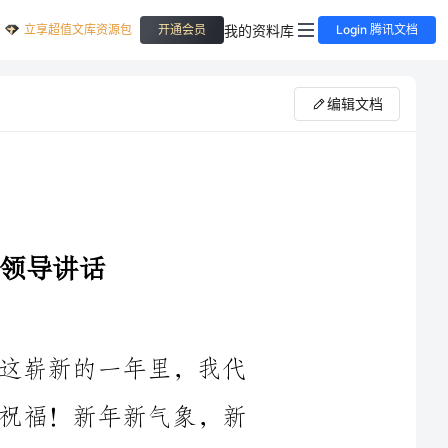
立享超值文库资源包
我的资料库
开通会员
Login 腾讯文档
编辑文档
大家好！首先，祝大家新年快乐！在这崭新的一年里，我代
表公司向大家致以最诚挚的问候和美好的祝福！新年新气象，新
回首过去一年，我们经历了许多挑战和机遇。在各位同仁的